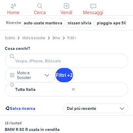
Home
Cerca
Vendi
Messaggi
auto usate mantova
nissan silvia
piaggio ape 50
Ricerche
Subito
Moto e scooter
Bmw
R 80 r
Cosa cerchi?
Moto e
Filtri +2
Scooter
Salva ricerca
Dal più recente
19 risultati
BMW R 80 R usata in vendita