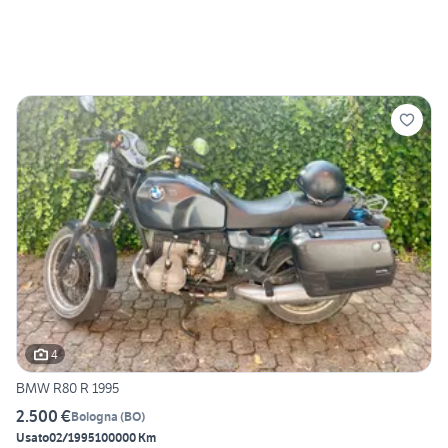
4
BMW R80 R 1995
2.500 €
Bologna
(
BO
)
Usato
02/1995
100000 Km