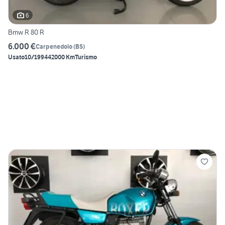
6
Bmw R 80 R
6.000 €
Carpenedolo
(
BS
)
Usato
10/1994
42000 Km
Turismo