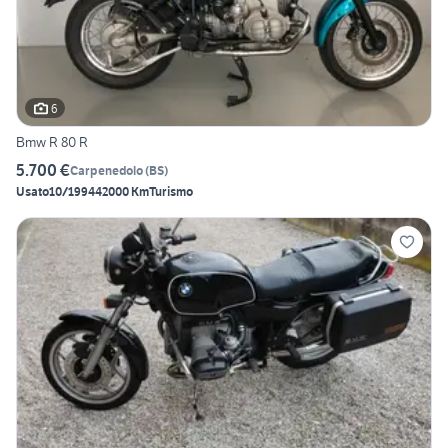
6
Bmw R 80 R
5.700 €
Carpenedolo
(
BS
)
Usato
10/1994
42000 Km
Turismo