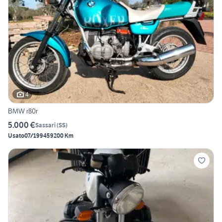
4
BMW r80r
5.000 €
Sassari
(
SS
)
Usato
07/1994
59200 Km