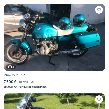
5
Bmw r80r 1992
7.500 €
Palermo
(
PA
)
Usato
12/1992
26000 Km
Turismo