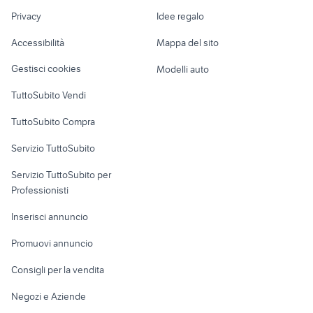
Nautica
lavoro
gommoni nautica Lecce
Privacy
Idee regalo
cagiva 125
Garage e box
provincia
Caravan e Camper
Accessibilità
Mappa del sito
piantapatate
videogiochi Lecce provincia
Loft, mansarde e
Veicoli commerciali
altro
Gestisci cookies
Modelli auto
Case vacanza
TuttoSubito Vendi
Uffici e Locali
TuttoSubito Compra
commerciali
Servizio TuttoSubito
elettronica
per la casa e la
sports e hobby
Servizio TuttoSubito per
persona
Informatica
Animali
Professionisti
Arredamento e
Console e
Accessori per
Casalinghi
Inserisci annuncio
Videogiochi
animali
Elettrodomestici
Promuovi annuncio
Audio/Video
Musica e Film
Giardino e Fai da te
Consigli per la vendita
Fotografia
Libri e Riviste
Abbigliamento e
Negozi e Aziende
Telefonia
Strumenti Musicali
Accessori