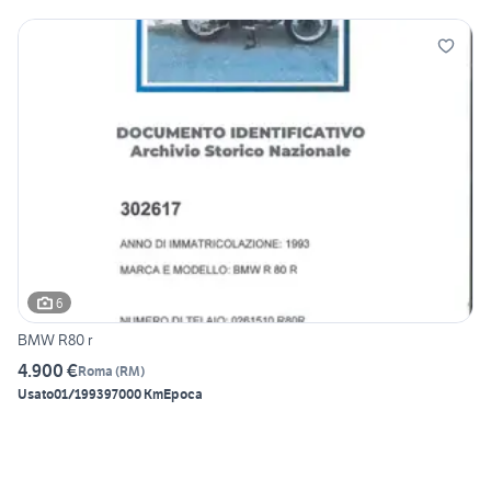
6
BMW R80 r
4.900 €
Roma
(
RM
)
Usato
01/1993
97000 Km
Epoca