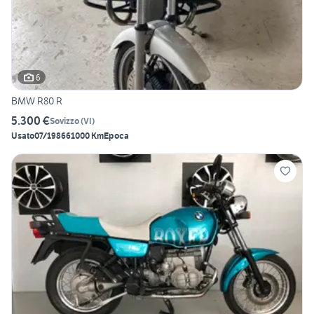
6
BMW R80 R
5.300 €
Sovizzo
(
VI
)
Usato
07/1986
61000 Km
Epoca