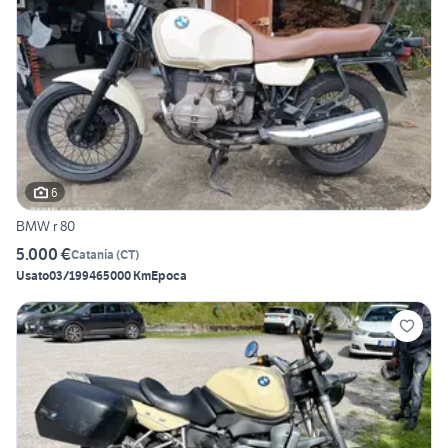
6
BMW r 80
5.000 €
Catania
(
CT
)
Usato
03/1994
65000 Km
Epoca