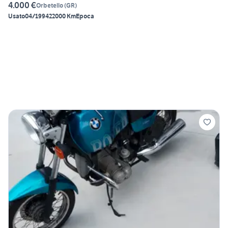
4.000 €
Orbetello
(
GR
)
Usato
04/1994
22000 Km
Epoca