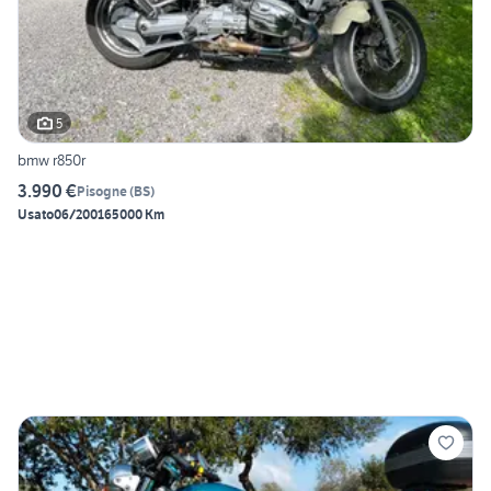
5
bmw r850r
3.990 €
Pisogne
(
BS
)
Usato
06/2001
65000 Km