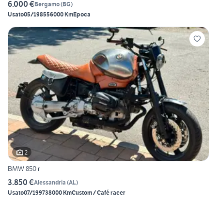
6.000 €
Bergamo
(
BG
)
Usato
05/1985
56000 Km
Epoca
2
BMW 850 r
3.850 €
Alessandria
(
AL
)
Usato
07/1997
38000 Km
Custom / Café racer