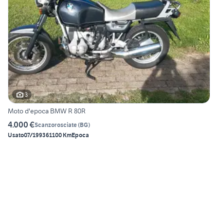
3
Moto d'epoca BMW R 80R
4.000 €
Scanzorosciate
(
BG
)
Usato
07/1993
61100 Km
Epoca