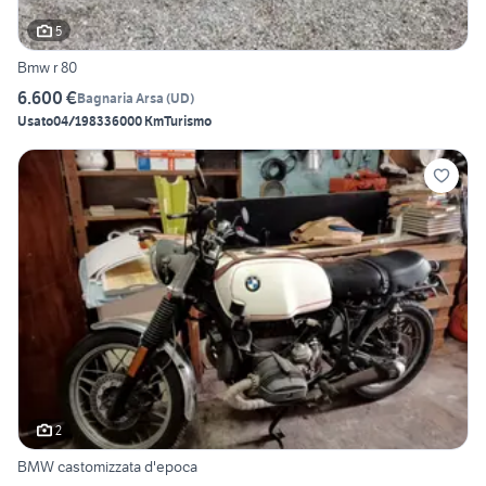
5
Bmw r 80
6.600 €
Bagnaria Arsa
(
UD
)
Usato
04/1983
36000 Km
Turismo
2
BMW castomizzata d'epoca