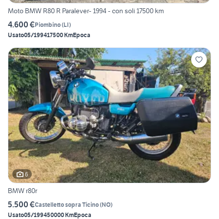
Moto BMW R80 R Paralever- 1994 - con soli 17500 km
4.600 €
Piombino
(
LI
)
Usato
05/1994
17500 Km
Epoca
6
BMW r80r
5.500 €
Castelletto sopra Ticino
(
NO
)
Usato
05/1994
50000 Km
Epoca