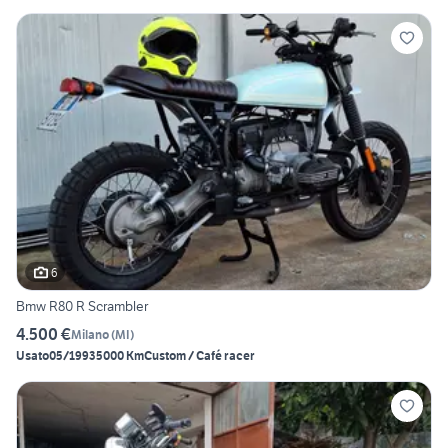
6
Bmw R80 R Scrambler
4.500 €
Milano
(
MI
)
Usato
05/1993
5000 Km
Custom / Café racer