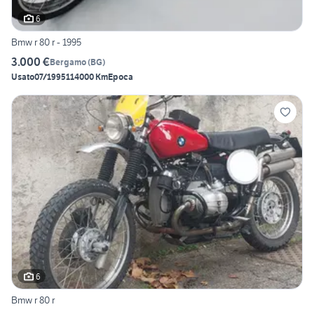
6
Bmw r 80 r - 1995
3.000 €
Bergamo
(
BG
)
Usato
07/1995
114000 Km
Epoca
6
Bmw r 80 r