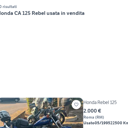
0 risultati
onda CA 125 Rebel usata in vendita
Honda Rebel 125
2.000 €
Roma
(
RM
)
Usato
05/1995
22500 K