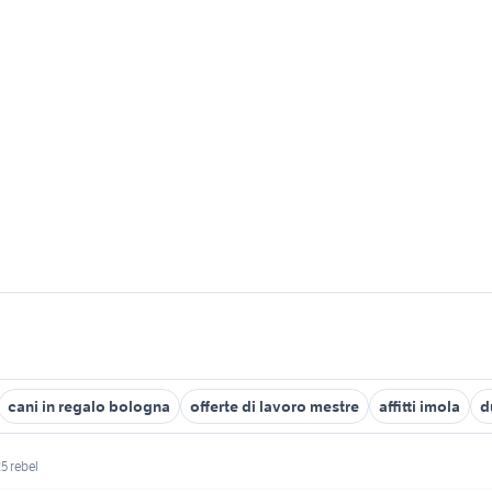
cani in regalo bologna
offerte di lavoro mestre
affitti imola
d
5 rebel