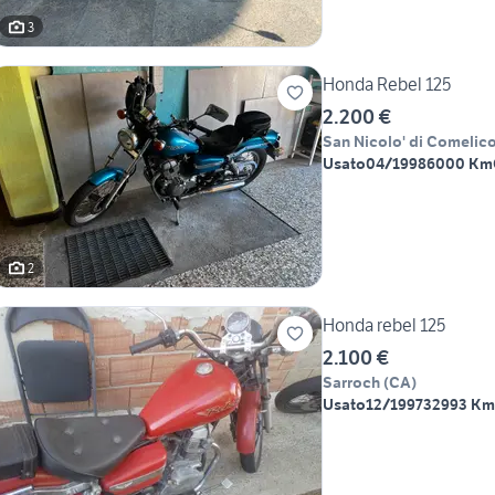
3
Honda Rebel 125
2.200 €
San Nicolo' di Comelic
Usato
04/1998
6000 Km
2
Honda rebel 125
2.100 €
Sarroch
(
CA
)
Usato
12/1997
32993 Km