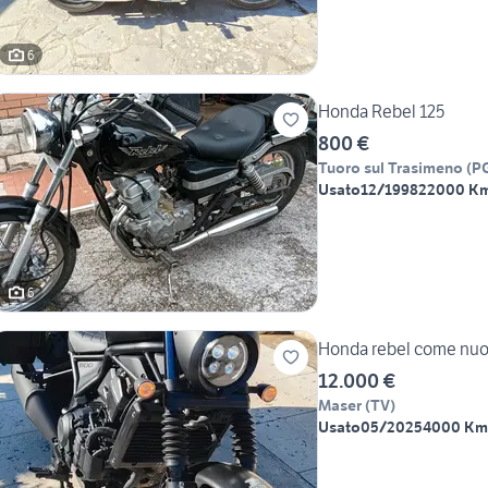
6
Honda Rebel 125
800 €
Tuoro sul Trasimeno
(
P
Usato
12/1998
22000 K
6
Honda rebel come nu
12.000 €
Maser
(
TV
)
Usato
05/2025
4000 Km