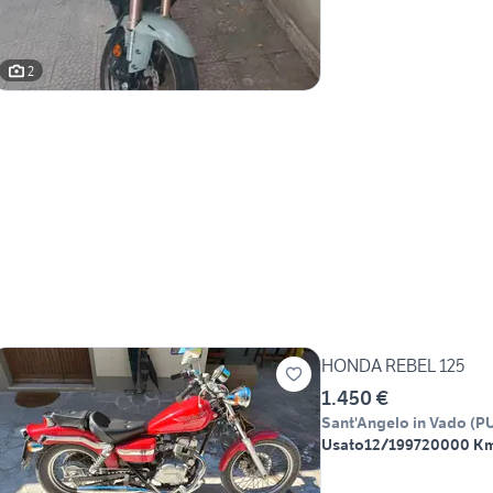
2
HONDA REBEL 125
1.450 €
Sant'Angelo in Vado
(
P
Usato
12/1997
20000 K