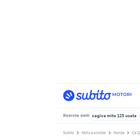
cagiva mito 125 usata
Ricerche
simili
Subito
Moto e scooter
Honda
Ca 12