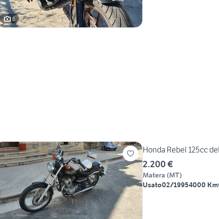
6
Honda Rebel 125cc del
2.200 €
Matera
(
MT
)
Usato
02/1995
4000 Km