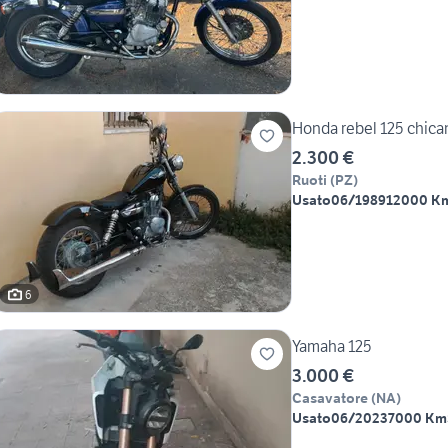
Honda rebel 125 chican
2.300 €
Ruoti
(
PZ
)
Usato
06/1989
12000 K
6
Yamaha 125
3.000 €
Casavatore
(
NA
)
Usato
06/2023
7000 Km