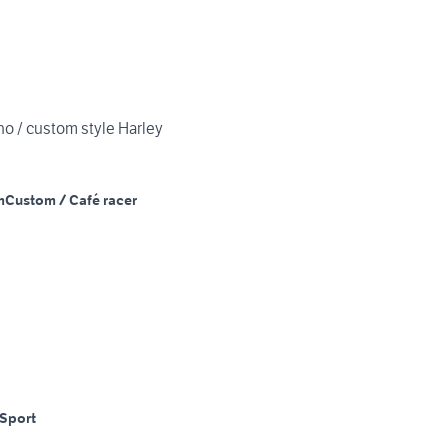
o / custom style Harley
m
Custom / Café racer
Sport