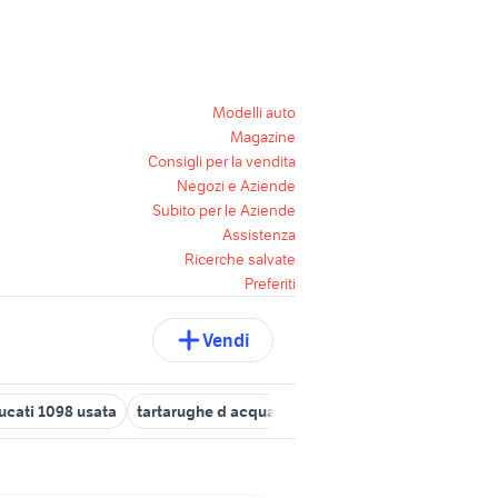
Modelli auto
Magazine
Consigli per la vendita
Negozi e Aziende
Subito per le Aziende
Assistenza
Ricerche salvate
Preferiti
Vendi
ucati 1098 usata
tartarughe d acqua animali
iveco vm 90
ville