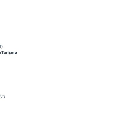
G
)
m
Turismo
ova