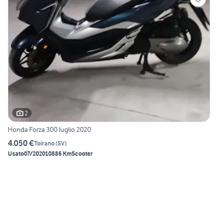
2
Honda Forza 300 luglio 2020
4.050 €
Toirano
(
SV
)
Usato
07/2020
10886 Km
Scooter