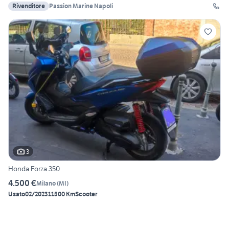
Rivenditore
Passion Marine Napoli
3
Honda Forza 350
4.500 €
Milano
(
MI
)
Usato
02/2023
11500 Km
Scooter