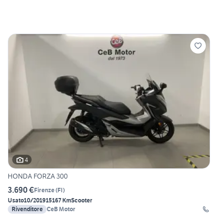
4
HONDA FORZA 300
3.690 €
Firenze
(
FI
)
Usato
10/2019
15167 Km
Scooter
Rivenditore
CeB Motor