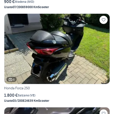
900 €
Modena
(
MO
)
Usato
07/2008
59000 Km
Scooter
6
Honda Forza 250
1.800 €
Salzano
(
VE
)
Usato
03/2008
24639 Km
Scooter