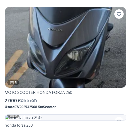
5
MOTO SCOOTER HONDA FORZA 250
2.000 €
Olbia
(
OT
)
Usato
07/2025
32568 Km
Scooter
6
honda forza 250