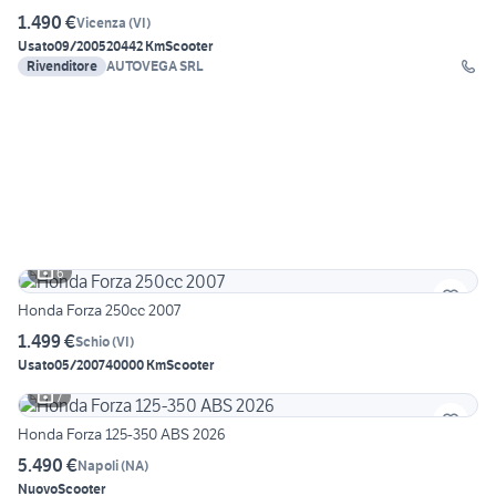
1.490 €
Vicenza
(
VI
)
Usato
09/2005
20442 Km
Scooter
Rivenditore
AUTOVEGA SRL
6
Honda Forza 250cc 2007
1.499 €
Schio
(
VI
)
Usato
05/2007
40000 Km
Scooter
7
Honda Forza 125-350 ABS 2026
5.490 €
Napoli
(
NA
)
Nuovo
Scooter