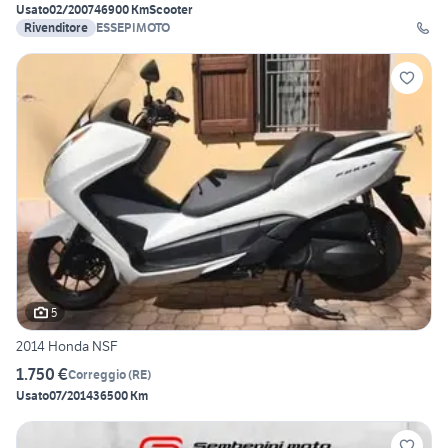
Usato
02/2007
46900 Km
Scooter
Rivenditore
ESSEPIMOTO
5
2014 Honda NSF
1.750 €
Correggio
(
RE
)
Usato
07/2014
36500 Km