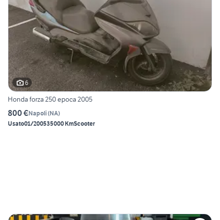
6
Honda forza 250 epoca 2005
800 €
Napoli
(
NA
)
Usato
01/2005
35000 Km
Scooter