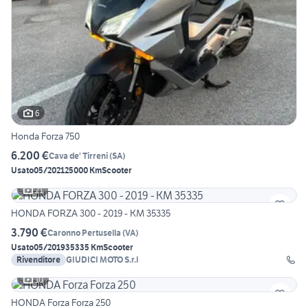
6
Honda Forza 750
6.200 €
Cava de' Tirreni
(
SA
)
Usato
05/2021
25000 Km
Scooter
21
HONDA FORZA 300 - 2019 - KM 35335
3.790 €
Caronno Pertusella
(
VA
)
Usato
05/2019
35335 Km
Scooter
Rivenditore
GIUDICI MOTO S.r.l
10
HONDA Forza Forza 250