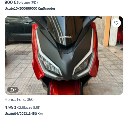
900 €
Solesino
(
PD
)
Usato
10/2006
55000 Km
Scooter
6
Honda Forza 350
4.950 €
Milazzo
(
ME
)
Usato
04/2023
13450 Km