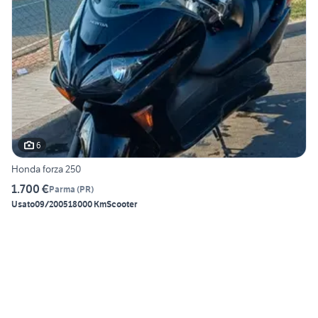
6
Honda forza 250
1.700 €
Parma
(
PR
)
Usato
09/2005
18000 Km
Scooter