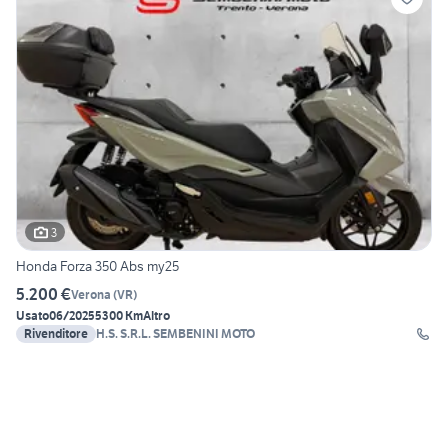
3
Honda Forza 350 Abs my25
5.200 €
Verona
(
VR
)
Usato
06/2025
5300 Km
Altro
Rivenditore
H.S. S.R.L. SEMBENINI MOTO