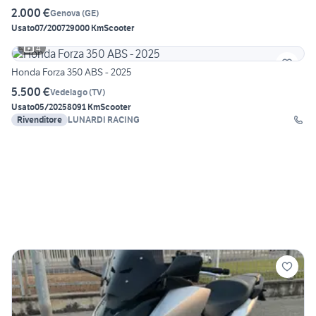
2.000 €
Genova
(
GE
)
Usato
07/2007
29000 Km
Scooter
4
Honda Forza 350 ABS - 2025
5.500 €
Vedelago
(
TV
)
Usato
05/2025
8091 Km
Scooter
Rivenditore
LUNARDI RACING