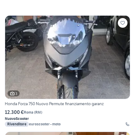
3
Honda Forza 750 Nuovo Permute finanziamento garanz
12.300 €
Roma
(
RM
)
Nuovo
Scooter
Rivenditore
euroscooter - moto