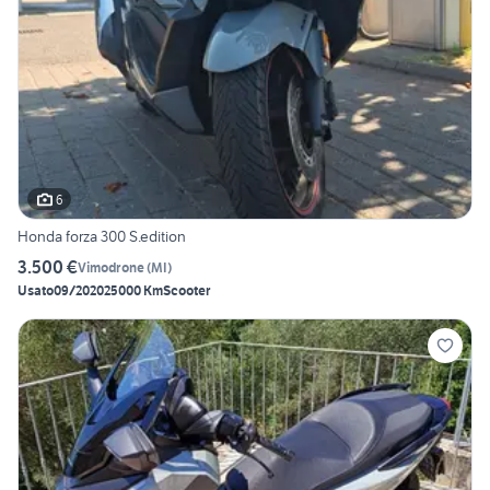
6
Honda forza 300 S.edition
3.500 €
Vimodrone
(
MI
)
Usato
09/2020
25000 Km
Scooter