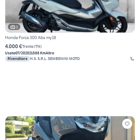
3
Honda Forza 300 Abs my18
4.000 €
Trento
(
TN
)
Usato
07/2020
21588 Km
Altro
Rivenditore
H.S. S.R.L. SEMBENINI MOTO