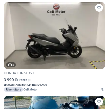
5
HONDA FORZA 350
3.990 €
Firenze
(
FI
)
Usato
05/2023
35049 Km
Scooter
Rivenditore
CeB Motor