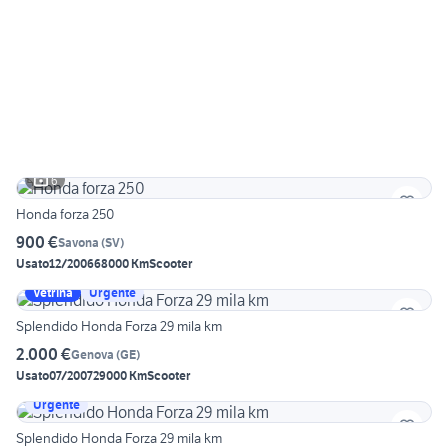
6
Honda forza 250
900 €
Savona
(
SV
)
Usato
12/2006
68000 Km
Scooter
Vetrina
Urgente
Splendido Honda Forza 29 mila km
2.000 €
Genova
(
GE
)
Usato
07/2007
29000 Km
Scooter
Urgente
Splendido Honda Forza 29 mila km