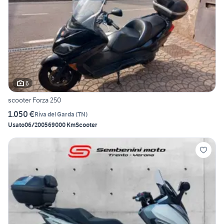
6
scooter Forza 250
1.050 €
Riva del Garda
(
TN
)
Usato
06/2005
69000 Km
Scooter