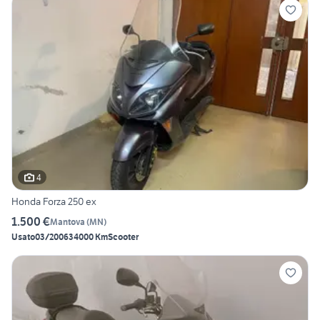
4
Honda Forza 250 ex
1.500 €
Mantova
(
MN
)
Usato
03/2006
34000 Km
Scooter