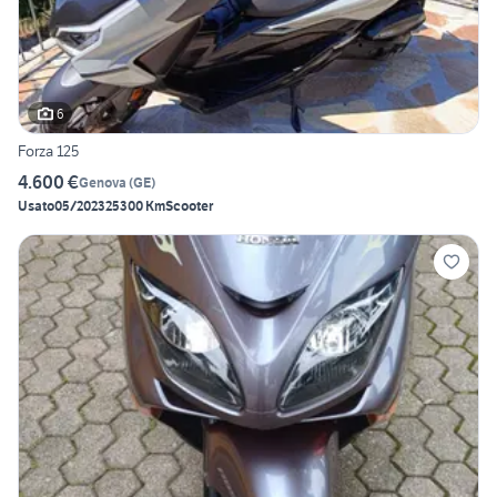
6
Forza 125
4.600 €
Genova
(
GE
)
Usato
05/2023
25300 Km
Scooter