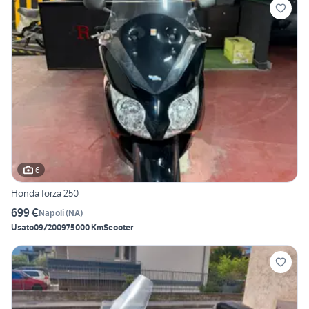
6
Honda forza 250
699 €
Napoli
(
NA
)
Usato
09/2009
75000 Km
Scooter