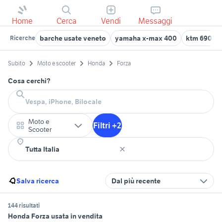
Home
Cerca
Vendi
Messaggi
barche usate veneto
yamaha x-max 400
ktm 690 us
Ricerche
Subito
Moto e scooter
Honda
Forza
Cosa cerchi?
Moto e
Filtri +2
Scooter
Salva ricerca
Dal più recente
144 risultati
Honda Forza usata in vendita