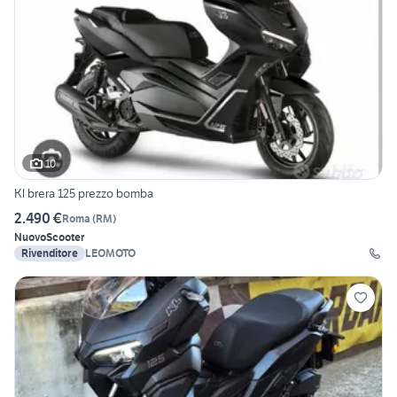
10
Kl brera 125 prezzo bomba
2.490 €
Roma
(
RM
)
Nuovo
Scooter
Rivenditore
LEOMOTO