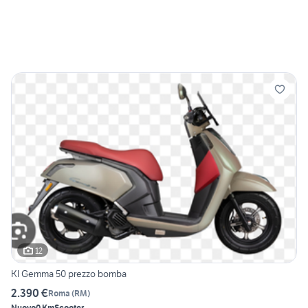
12
Kl Gemma 50 prezzo bomba
2.390 €
Roma
(
RM
)
Nuovo
0 Km
Scooter