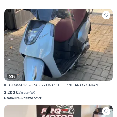
6
KL GEMMA 125 - KM 562 - UNICO PROPRIETARIO - GARAN
2.200 €
Varese
(
VA
)
Usato
2026
562 Km
Scooter