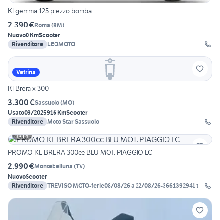
Kl gemma 125 prezzo bomba
2.390 €
Roma
(
RM
)
Nuovo
0 Km
Scooter
Rivenditore
LEOMOTO
Vetrina
Kl Brera x 300
3.300 €
Sassuolo
(
MO
)
Usato
09/2025
916 Km
Scooter
Rivenditore
Moto Star Sassuolo
4
PROMO KL BRERA 300cc BLU MOT. PIAGGIO LC
2.990 €
Montebelluna
(
TV
)
Nuovo
Scooter
Rivenditore
TREVISO MOTO-ferie08/08/26 a 22/08/26-3661392941 t