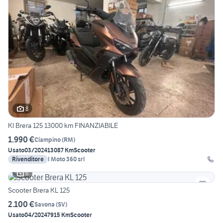
8
Kl Brera 125 13000 km FINANZIABILE
1.990 €
Ciampino
(
RM
)
Usato
03/2024
13087 Km
Scooter
Rivenditore
I Moto 360 srl
6
Scooter Brera KL 125
2.100 €
Savona
(
SV
)
Usato
04/2024
7915 Km
Scooter