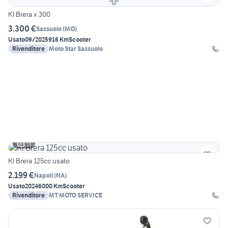
Kl Brera x 300
3.300 €
Sassuolo
(
MO
)
Usato
09/2025
916 Km
Scooter
Rivenditore
Moto Star Sassuolo
11
Kl Brera 125cc usato
2.199 €
Napoli
(
NA
)
Usato
2024
6000 Km
Scooter
Rivenditore
MT MOTO SERVICE