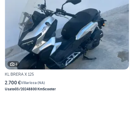
4
KL BRERA X 125
2.700 €
Villaricca
(
NA
)
Usato
03/2024
8800 Km
Scooter