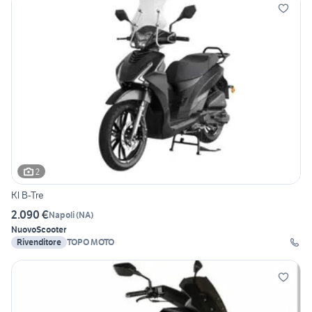
2
Kl B-Tre
2.090 €
Napoli
(
NA
)
Nuovo
Scooter
Rivenditore
TOPO MOTO