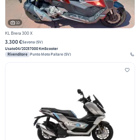
10
KL Brera 300 X
3.300 €
Savona
(
SV
)
Usato
04/2025
7000 Km
Scooter
Rivenditore
Punto Moto Pallare (SV)