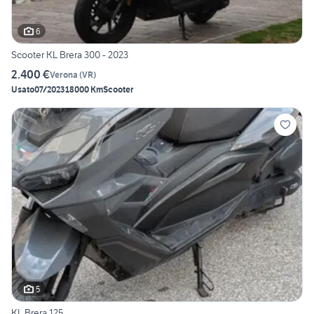
6
Scooter KL Brera 300 - 2023
2.400 €
Verona
(
VR
)
Usato
07/2023
18000 Km
Scooter
5
KL Brera 125