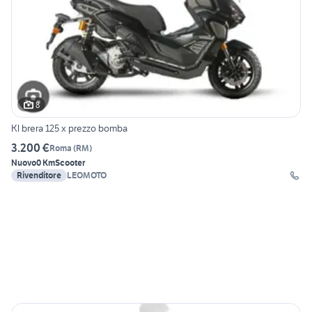
8
Kl brera 125 x prezzo bomba
3.200 €
Roma
(
RM
)
Nuovo
0 Km
Scooter
Rivenditore
LEOMOTO