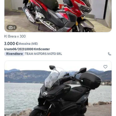
4
Kl Brera x 300
3.000 €
Messina
(
ME
)
Usato
06/2023
10000 Km
Scooter
Rivenditore
TEAM MOTORS MOTO SRL