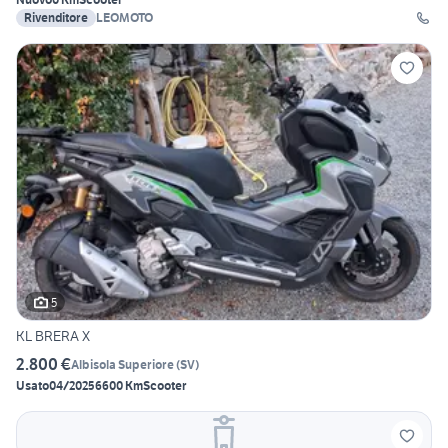
Rivenditore
LEOMOTO
5
KL BRERA X
2.800 €
Albisola Superiore
(
SV
)
Usato
04/2025
6600 Km
Scooter