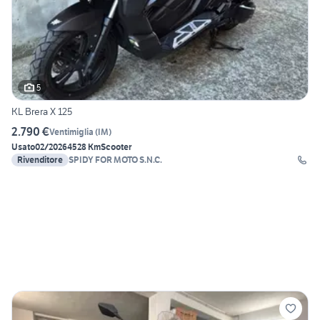
5
KL Brera X 125
2.790 €
Ventimiglia
(
IM
)
Usato
02/2026
4528 Km
Scooter
Rivenditore
SPIDY FOR MOTO S.N.C.