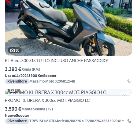
10
KL Brera 300 318 TUTTO INCLUSO ANCHE PASSAGGIO!
3.390 €
Roma
(
RM
)
Usato
11/2024
3900 Km
Scooter
Rivenditore
Massimo Moto 3206812548
4
PROMO KL BRERA X 300cc MOT. PIAGGIO LC.
3.590 €
Montebelluna
(
TV
)
Nuovo
Scooter
Rivenditore
TREVISO MOTO-ferie08/08/26 a 22/08/26-3661392941 t