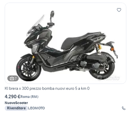
7
Kl brera x 300 prezzo bomba nuovi euro 5 a km 0
4.290 €
Roma
(
RM
)
Nuovo
Scooter
Rivenditore
LEOMOTO