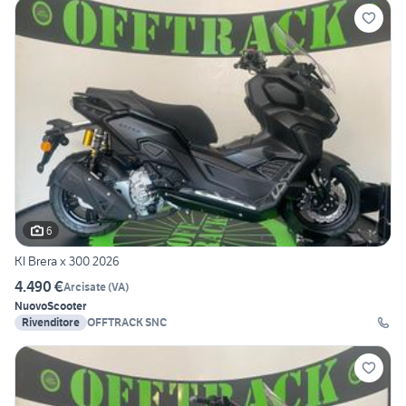
6
Kl Brera x 300 2026
4.490 €
Arcisate
(
VA
)
Nuovo
Scooter
Rivenditore
OFFTRACK SNC