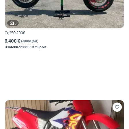
6
Cr 250 2006
6.400 €
Arluno
(
MI
)
Usato
08/2006
55 Km
Sport