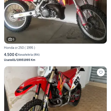
6
Honda cr 250 ( 1995 )
4.500 €
Novafeltria
(
RN
)
Usato
01/1995
1995 Km