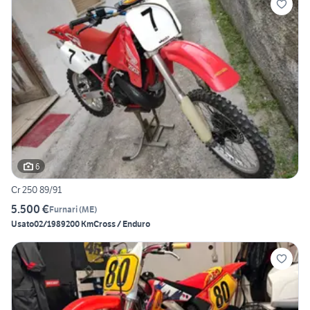
6
Cr 250 89/91
5.500 €
Furnari
(
ME
)
Usato
02/1989
200 Km
Cross / Enduro