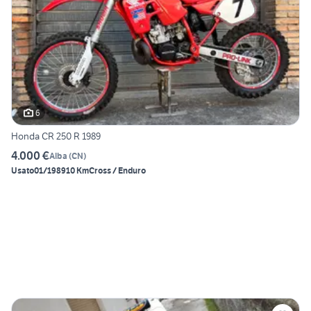
6
Honda CR 250 R 1989
4.000 €
Alba
(
CN
)
Usato
01/1989
10 Km
Cross / Enduro