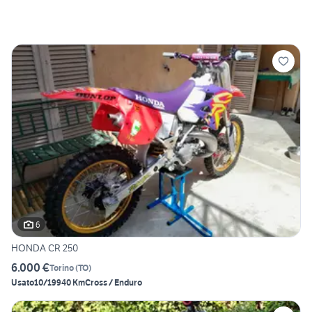
6
HONDA CR 250
6.000 €
Torino
(
TO
)
Usato
10/1994
0 Km
Cross / Enduro