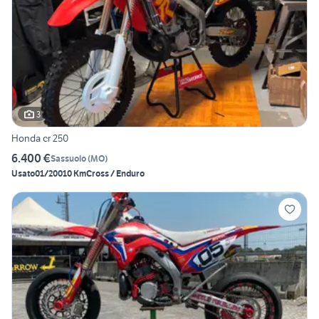
3
Honda cr 250
6.400 €
Sassuolo
(
MO
)
Usato
01/2001
0 Km
Cross / Enduro