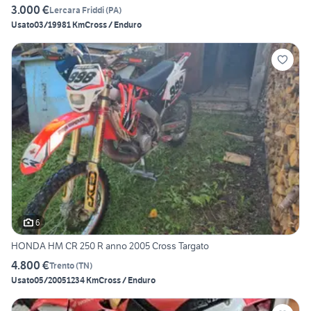
3.000 €
Lercara Friddi
(
PA
)
Usato
03/1998
1 Km
Cross / Enduro
6
HONDA HM CR 250 R anno 2005 Cross Targato
4.800 €
Trento
(
TN
)
Usato
05/2005
1234 Km
Cross / Enduro