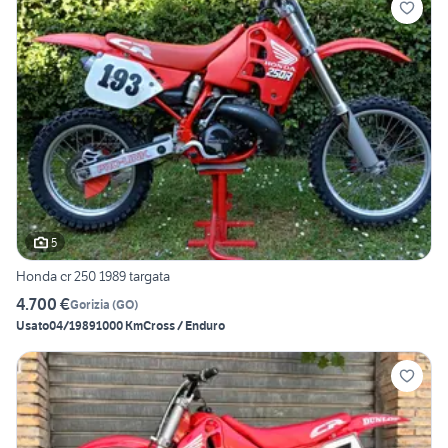
5
Honda cr 250 1989 targata
4.700 €
Gorizia
(
GO
)
Usato
04/1989
1000 Km
Cross / Enduro