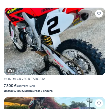
5
HONDA CR 250 R TARGATA
7.800 €
Sanfront
(
CN
)
Usato
10/2002
250 Km
Cross / Enduro