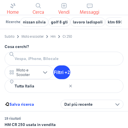
Home
Cerca
Vendi
Messaggi
nissan silvia
golf 8 gti
lavoro ladispoli
ktm 690 u
Ricerche
Subito
Moto e scooter
Hm
Cr 250
Cosa cerchi?
Moto e
Filtri +2
Scooter
Salva ricerca
Dal più recente
19 risultati
HM CR 250 usata in vendita