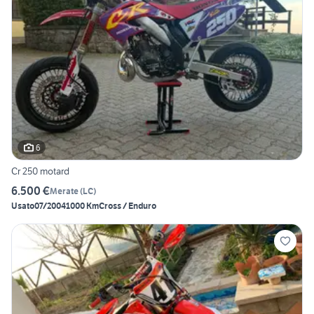
6
Cr 250 motard
6.500 €
Merate
(
LC
)
Usato
07/2004
1000 Km
Cross / Enduro