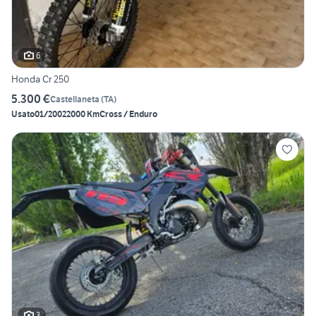
6
Honda Cr 250
5.300 €
Castellaneta
(
TA
)
Usato
01/2002
2000 Km
Cross / Enduro
3