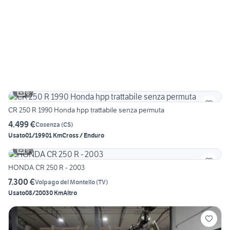
6
CR 250 R 1990 Honda hpp trattabile senza permuta
4.499 €
Cosenza
(
CS
)
Usato
01/1990
1 Km
Cross / Enduro
6
HONDA CR 250 R - 2003
7.300 €
Volpago del Montello
(
TV
)
Usato
08/2003
0 Km
Altro