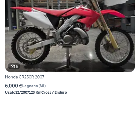
6
Honda CR250R 2007
6.000 €
Legnano
(
MI
)
Usato
12/2007
123 Km
Cross / Enduro