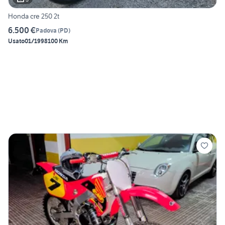
Honda cre 250 2t
6.500 €
Padova
(
PD
)
Usato
01/1998
100 Km