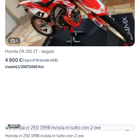
6
Honda CR 250 2T - targato
4.900 €
Capo d'Orlando
(
ME
)
Usato
12/2007
1000 Km
6
Honda cr 250 1998 rivista in tutto con 2 ore