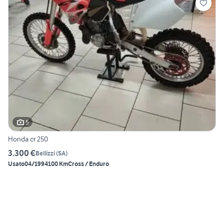
5
Honda cr 250
3.300 €
Bellizzi
(
SA
)
Usato
04/1994
100 Km
Cross / Enduro