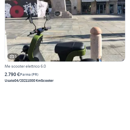
5
Me scooter elettrico 6.0
2.790 €
Parma
(
PR
)
Usato
04/2021
1000 Km
Scooter