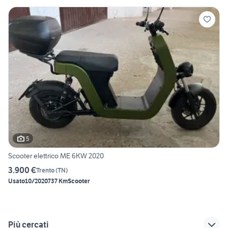
5
Scooter elettrico ME 6KW 2020
3.900 €
Trento
(
TN
)
Usato
10/2020
737 Km
Scooter
Più cercati