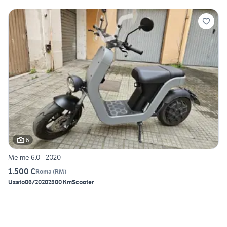
6
Me me 6.0 - 2020
1.500 €
Roma
(
RM
)
Usato
06/2020
2500 Km
Scooter