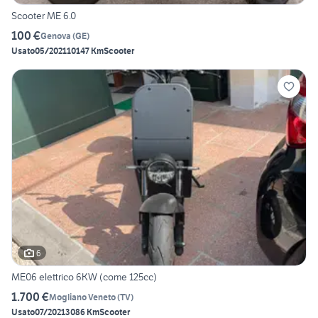
Scooter ME 6.0
100 €
Genova
(
GE
)
Usato
05/2021
10147 Km
Scooter
6
ME06 elettrico 6KW (come 125cc)
1.700 €
Mogliano Veneto
(
TV
)
Usato
07/2021
3086 Km
Scooter