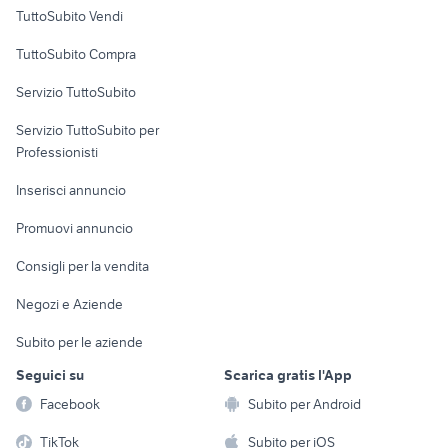
Case vacanza
TuttoSubito Vendi
Uffici e Locali
TuttoSubito Compra
commerciali
Servizio TuttoSubito
elettronica
per la casa e la
sports e hobby
Servizio TuttoSubito per
persona
Informatica
Animali
Professionisti
Arredamento e
Console e
Accessori per
Casalinghi
Inserisci annuncio
Videogiochi
animali
Elettrodomestici
Promuovi annuncio
Audio/Video
Musica e Film
Giardino e Fai da te
Consigli per la vendita
Fotografia
Libri e Riviste
Abbigliamento e
Negozi e Aziende
Telefonia
Strumenti Musicali
Accessori
Subito per le aziende
Sports
Tutto per i bambini
Seguici su
Scarica gratis l'App
Biciclette
Facebook
Subito per Android
Collezionismo
TikTok
Subito per iOS