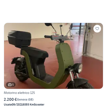
5
Motorino elettrico 125
2.200 €
Genova
(
GE
)
Usato
09/2021
8055 Km
Scooter