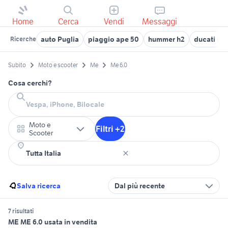
Home
Cerca
Vendi
Messaggi
auto Puglia
piaggio ape 50
hummer h2
ducati mul
Ricerche
Subito
Moto e scooter
Me
Me 6.0
Cosa cerchi?
Moto e
Filtri +2
Scooter
Salva ricerca
Dal più recente
7 risultati
ME ME 6.0 usata in vendita