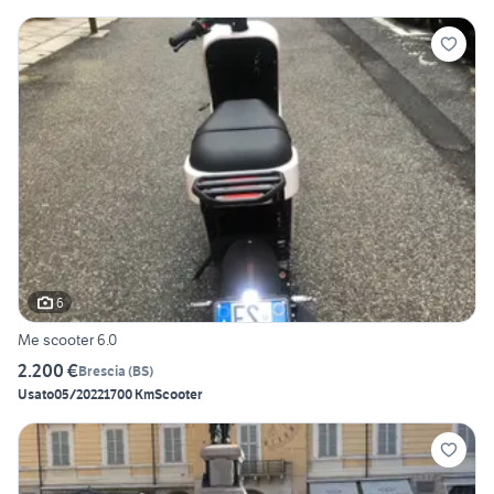
6
Me scooter 6.0
2.200 €
Brescia
(
BS
)
Usato
05/2022
1700 Km
Scooter