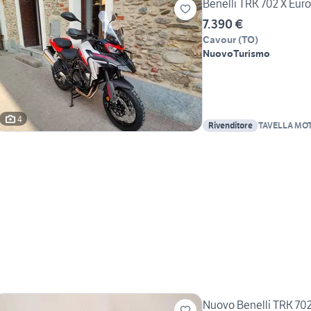
Benelli TRK 702 X Eur
7.390 €
Cavour
(
TO
)
Nuovo
Turismo
4
Rivenditore
TAVELLA MOT
DANIELE
Nuovo Benelli TRK 702