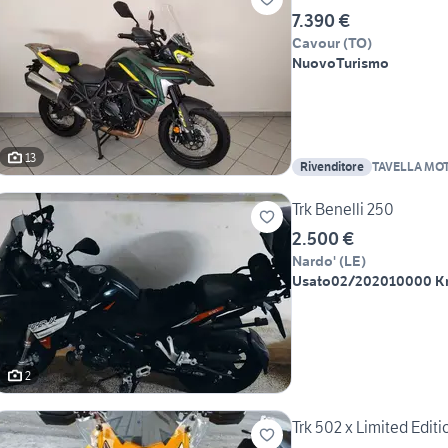
7.390 €
Cavour
(
TO
)
Nuovo
Turismo
13
Rivenditore
TAVELLA MOT
DANIELE
Trk Benelli 250
2.500 €
Nardo'
(
LE
)
Usato
02/2020
10000 
2
Trk 502 x Limited Editi