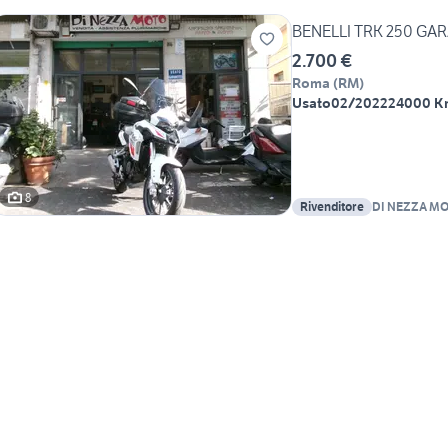
BENELLI TRK 250 GAR
2.700 €
Roma
(
RM
)
Usato
02/2022
24000 K
8
Rivenditore
DI NEZZA MOT
UNIPERSON