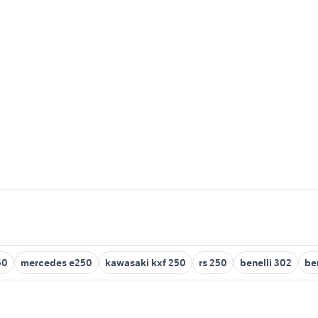
50
mercedes e250
kawasaki kxf 250
rs 250
benelli 302
be