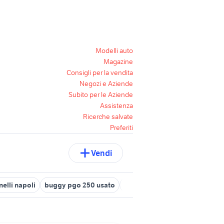
Modelli auto
Magazine
Consigli per la vendita
Negozi e Aziende
Subito per le Aziende
Assistenza
Ricerche salvate
Preferiti
Vendi
nelli napoli
buggy pgo 250 usato
rieju tango 250
mercedes c2