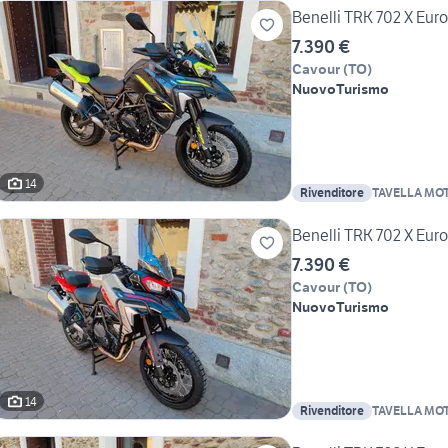
Benelli TRK 702 X Eur
7.390 €
Cavour
(
TO
)
Nuovo
Turismo
14
Rivenditore
TAVELLA MOT
DANIELE
Benelli TRK 702 X Eur
7.390 €
Cavour
(
TO
)
Nuovo
Turismo
14
Rivenditore
TAVELLA MOT
DANIELE