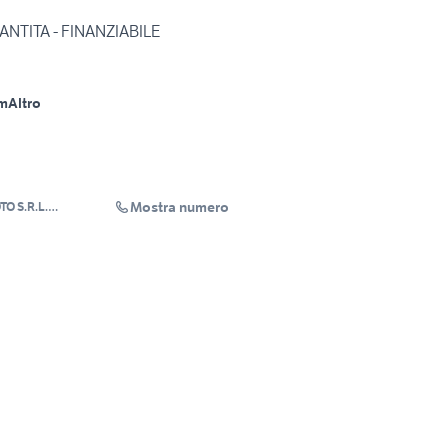
ANTITA - FINANZIABILE
m
Altro
Mostra numero
O S.R.L.
ALE