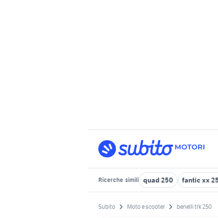
quad 250
fantic xx 2
Ricerche
simili
Subito
Moto e scooter
benelli trk 250