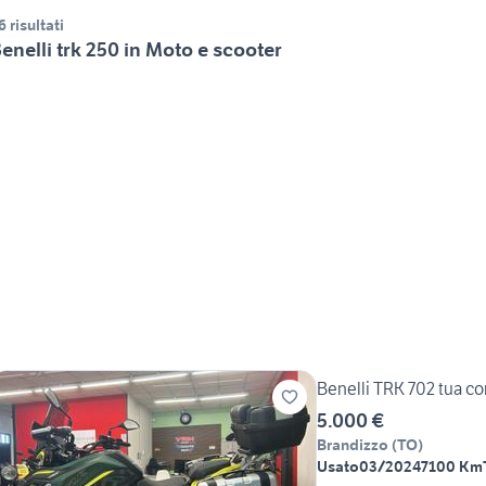
6 risultati
enelli trk 250 in Moto e scooter
Benelli TRK 702 tua c
5.000 €
Brandizzo
(
TO
)
Usato
03/2024
7100 Km