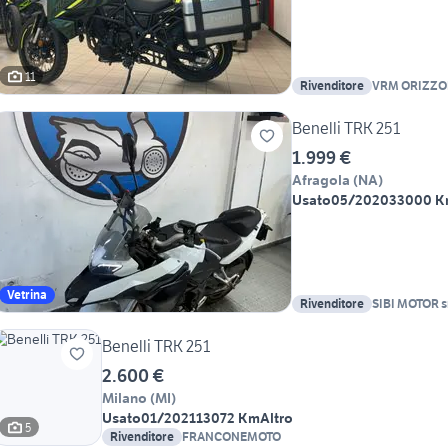
11
Rivenditore
VRM ORIZZO
VERSACE VI
Benelli TRK 251
1.999 €
Afragola
(
NA
)
Usato
05/2020
33000 
Vetrina
Rivenditore
SIBI MOTOR s
Benelli TRK 251
2.600 €
Milano
(
MI
)
Usato
01/2021
13072 Km
Altro
5
Rivenditore
FRANCONEMOTO