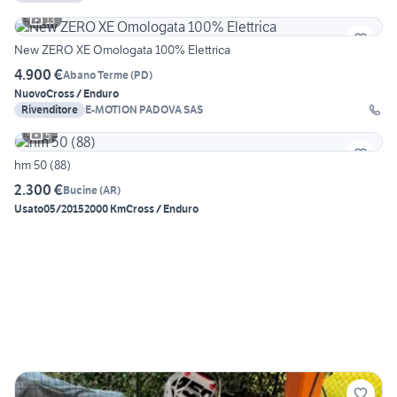
13
New ZERO XE Omologata 100% Elettrica
4.900 €
Abano Terme
(
PD
)
Nuovo
Cross / Enduro
Rivenditore
E-MOTION PADOVA SAS
5
hm 50 (88)
2.300 €
Bucine
(
AR
)
Usato
05/2015
2000 Km
Cross / Enduro