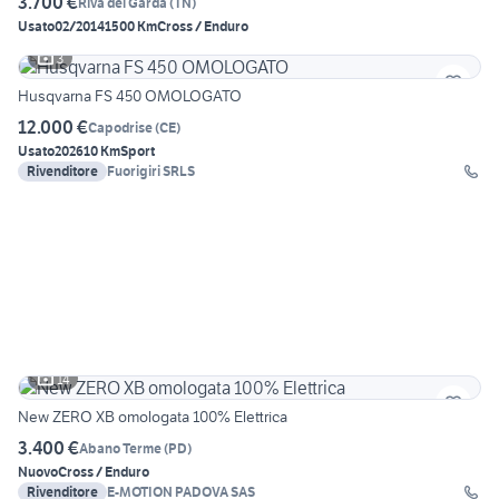
3.700 €
Riva del Garda
(
TN
)
Usato
02/2014
1500 Km
Cross / Enduro
3
Husqvarna FS 450 OMOLOGATO
12.000 €
Capodrise
(
CE
)
Usato
2026
10 Km
Sport
Rivenditore
Fuorigiri SRLS
14
New ZERO XB omologata 100% Elettrica
3.400 €
Abano Terme
(
PD
)
Nuovo
Cross / Enduro
Rivenditore
E-MOTION PADOVA SAS