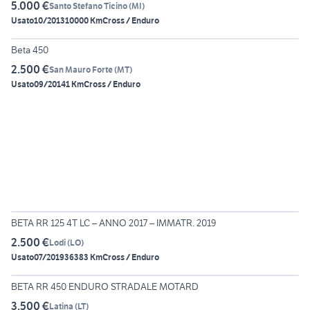
5.000 €
Santo Stefano Ticino
(
MI
)
Usato
10/2013
10000 Km
Cross / Enduro
Beta 450
2.500 €
San Mauro Forte
(
MT
)
Usato
09/2014
1 Km
Cross / Enduro
6
BETA RR 125 4T LC – ANNO 2017 – IMMATR. 2019
2.500 €
Lodi
(
LO
)
Usato
07/2019
36383 Km
Cross / Enduro
6
BETA RR 450 ENDURO STRADALE MOTARD
3.500 €
Latina
(
LT
)