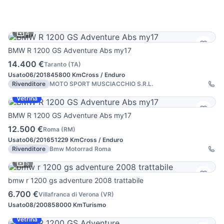
4
BMW R 1200 GS Adventure Abs my17
14.400 €
Taranto
(
TA
)
Usato
06/2018
45800 Km
Cross / Enduro
Rivenditore
MOTO SPORT MUSCIACCHIO S.R.L.
Vetrina
BMW R 1200 GS Adventure Abs my17
12.500 €
Roma
(
RM
)
Usato
06/2016
51229 Km
Cross / Enduro
Rivenditore
Bmw Motorrad Roma
5
bmw r 1200 gs adventure 2008 trattabile
6.700 €
Villafranca di Verona
(
VR
)
Usato
08/2008
58000 Km
Turismo
Vetrina