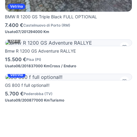
Vetrina
BMW R 1200 GS Triple Black FULL OPTIONAL
7.400 €
Castelnuovo di Porto
(
RM
)
Usato
07/2012
94000 Km
3
Bmw R 1200 GS Adventure RALLYE
15.500 €
Pisa
(
PI
)
Usato
06/2018
37000 Km
Cross / Enduro
Vetrina
GS 800 f full optional!!
5.700 €
Pederobba
(
TV
)
Usato
09/2008
77000 Km
Turismo