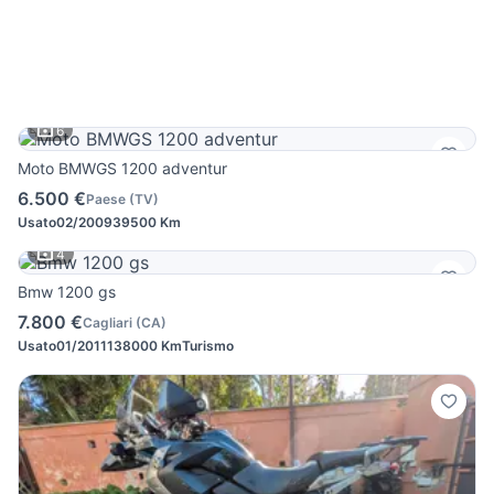
6
Moto BMWGS 1200 adventur
6.500 €
Paese
(
TV
)
Usato
02/2009
39500 Km
4
Bmw 1200 gs
7.800 €
Cagliari
(
CA
)
Usato
01/2011
138000 Km
Turismo