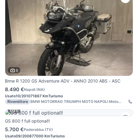
9
Bmw R 1200 GS Adventure ADV - ANNO 2010 ABS - ASC
8.490 €
Napoli
(
NA
)
Usato
10/2010
71867 Km
Turismo
Rivenditore
BMW MOTORRAD TRIUMPH MOTO NAPOLI Moto
Shop 2000
6
GS 800 f full optional!!
5.700 €
Pederobba
(
TV
)
Usato
09/2008
77000 Km
Turismo