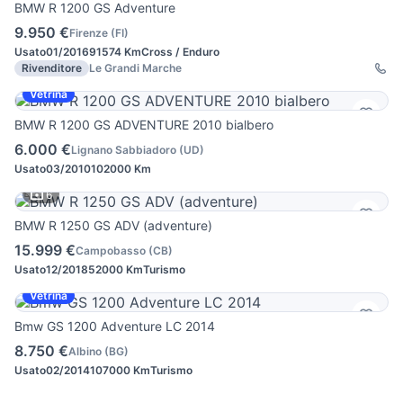
BMW R 1200 GS Adventure
9.950 €
Firenze
(
FI
)
Usato
01/2016
91574 Km
Cross / Enduro
Rivenditore
Le Grandi Marche
Vetrina
BMW R 1200 GS ADVENTURE 2010 bialbero
6.000 €
Lignano Sabbiadoro
(
UD
)
Usato
03/2010
102000 Km
6
BMW R 1250 GS ADV (adventure)
15.999 €
Campobasso
(
CB
)
Usato
12/2018
52000 Km
Turismo
Vetrina
Bmw GS 1200 Adventure LC 2014
8.750 €
Albino
(
BG
)
Usato
02/2014
107000 Km
Turismo