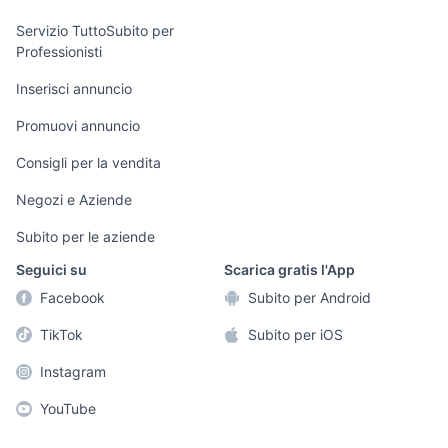
elettronica
per la casa e la
sports e hobby
Servizio TuttoSubito per
persona
Professionisti
Informatica
Animali
Arredamento e
Inserisci annuncio
Console e
Accessori per
Casalinghi
Videogiochi
animali
Promuovi annuncio
Elettrodomestici
Audio/Video
Musica e Film
Consigli per la vendita
Giardino e Fai da
Fotografia
Libri e Riviste
te
Negozi e Aziende
Telefonia
Strumenti Musicali
Abbigliamento e
Subito per le aziende
Accessori
Sports
Seguici su
Scarica gratis l'App
Tutto per i bambini
Facebook
Subito per Android
Biciclette
TikTok
Subito per iOS
Collezionismo
Instagram
YouTube