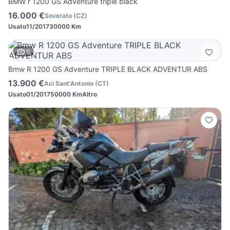
BMW r 1200 GS Adventure triple black
16.000 €
Soverato
(
CZ
)
Usato
11/2017
30000 Km
6
Bmw R 1200 GS Adventure TRIPLE BLACK ADVENTUR ABS
13.900 €
Aci Sant'Antonio
(
CT
)
Usato
01/2017
50000 Km
Altro