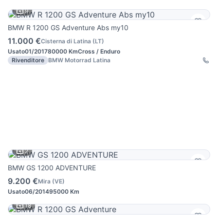
9
BMW R 1200 GS Adventure Abs my10
11.000 €
Cisterna di Latina
(
LT
)
Usato
01/2017
80000 Km
Cross / Enduro
Rivenditore
BMW Motorrad Latina
2
BMW GS 1200 ADVENTURE
9.200 €
Mira
(
VE
)
Usato
06/2014
95000 Km
18