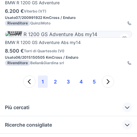
BMW R 1200 GS Adventure
6.200 €
Viterbo
(
VT
)
Usato
07/2009
91922 Km
Cross / Enduro
Rivenditore
QuinziMoto
17
BMW R 1200 GS Adventure Abs my14
8.500 €
Torri di Quartesolo
(
VI
)
Usato
06/2015
150505 Km
Cross / Enduro
Rivenditore
Bellan&Giardina srl
1
2
3
4
5
Più cercati
Correlati
Richerche simili
Suggerimenti
Ricerche consigliate
bmw x2 Sicilia
bmw f 800 gs
accessori gs 1200
adventure usata
suzuki gsx s 750 usata
quad 250
moto BMW R 1150
cafe racer usate