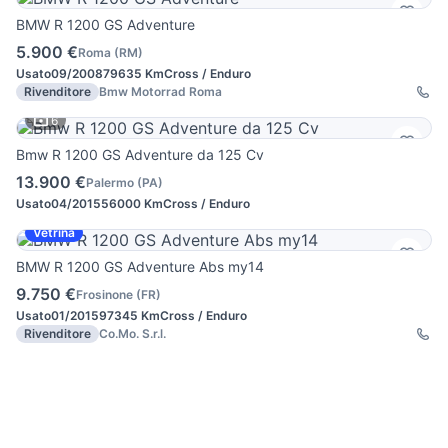
BMW R 1200 GS Adventure
5.900 €
Roma
(
RM
)
Usato
09/2008
79635 Km
Cross / Enduro
Rivenditore
Bmw Motorrad Roma
6
Bmw R 1200 GS Adventure da 125 Cv
13.900 €
Palermo
(
PA
)
Usato
04/2015
56000 Km
Cross / Enduro
Vetrina
BMW R 1200 GS Adventure Abs my14
9.750 €
Frosinone
(
FR
)
Usato
01/2015
97345 Km
Cross / Enduro
Rivenditore
Co.Mo. S.r.l.