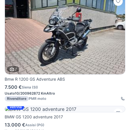
7
Bmw R 1200 GS Adventure ABS
7.500 €
Siena
(
SI
)
Usato
10/2009
62872 Km
Altro
Rivenditore
PMR moto
Vetrina
BMW GS 1200 adventure 2017
13.000 €
Assisi
(
PG
)