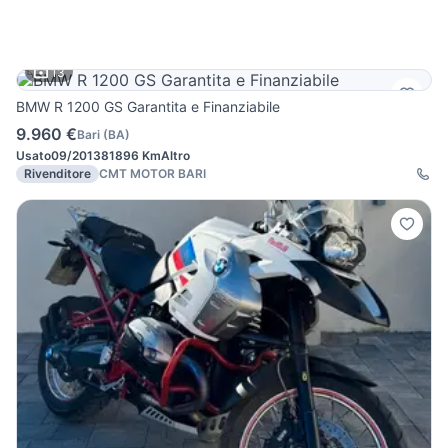
13
BMW R 1200 GS Garantita e Finanziabile
9.960 €
Bari
(
BA
)
Usato
09/2013
81896 Km
Altro
Rivenditore
CMT MOTOR BARI