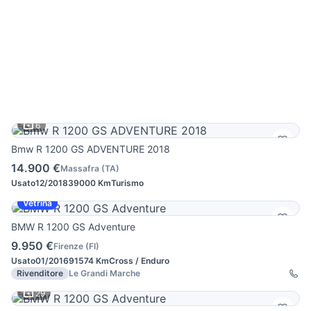
6
Bmw R 1200 GS ADVENTURE 2018
14.900 €
Massafra
(
TA
)
Usato
12/2018
39000 Km
Turismo
Vetrina
BMW R 1200 GS Adventure
9.950 €
Firenze
(
FI
)
Usato
01/2016
91574 Km
Cross / Enduro
Rivenditore
Le Grandi Marche
29