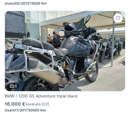
Usato
05/2015
72000 Km
6
BMW r 1200 GS Adventure triple black
16.000 €
Soverato
(
CZ
)
Usato
11/2017
30000 Km