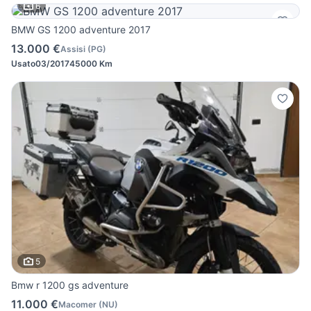
6
BMW GS 1200 adventure 2017
13.000 €
Assisi
(
PG
)
Usato
03/2017
45000 Km
5
Bmw r 1200 gs adventure
11.000 €
Macomer
(
NU
)