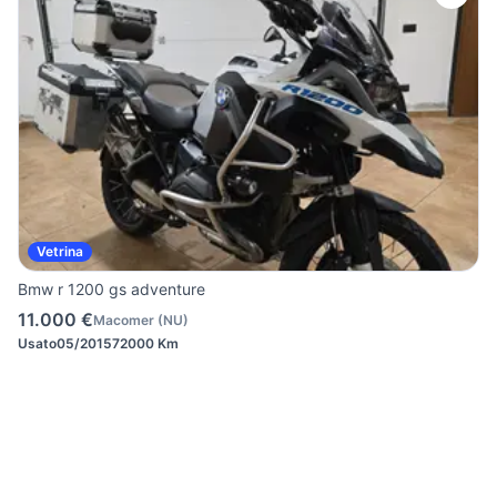
Vetrina
Bmw r 1200 gs adventure
11.000 €
Macomer
(
NU
)
Usato
05/2015
72000 Km