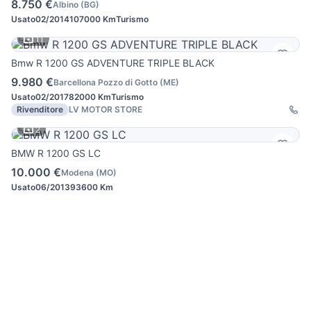
8.750 €
Albino
(
BG
)
Usato
02/2014
107000 Km
Turismo
11
Bmw R 1200 GS ADVENTURE TRIPLE BLACK
9.980 €
Barcellona Pozzo di Gotto
(
ME
)
Usato
02/2017
82000 Km
Turismo
Rivenditore
LV MOTOR STORE
2
BMW R 1200 GS LC
10.000 €
Modena
(
MO
)
Usato
06/2013
93600 Km