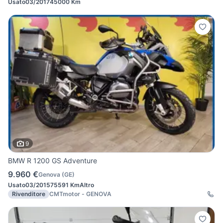
Usato
03/2017
45000 Km
9
BMW R 1200 GS Adventure
9.960 €
Genova
(
GE
)
Usato
03/2015
75591 Km
Altro
Rivenditore
CMTmotor - GENOVA