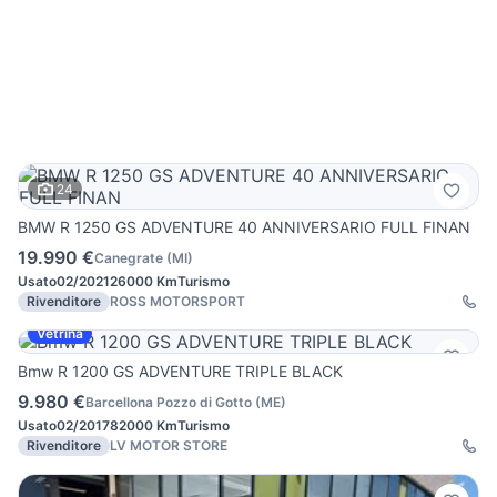
24
BMW R 1250 GS ADVENTURE 40 ANNIVERSARIO FULL FINAN
19.990 €
Canegrate
(
MI
)
Usato
02/2021
26000 Km
Turismo
Rivenditore
ROSS MOTORSPORT
Vetrina
Bmw R 1200 GS ADVENTURE TRIPLE BLACK
9.980 €
Barcellona Pozzo di Gotto
(
ME
)
Usato
02/2017
82000 Km
Turismo
Rivenditore
LV MOTOR STORE