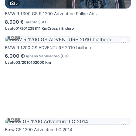
5
BMW R 1300 GS R 1200 Adventure Rallye Abs
8.900 €
Taranto
(
TA
)
Usato
01/2012
39811 Km
Cross / Enduro
6
BMW R 1200 GS ADVENTURE 2010 bialbero
6.000 €
Lignano Sabbiadoro
(
UD
)
Usato
03/2010
102000 Km
6
Bmw GS 1200 Adventure LC 2014