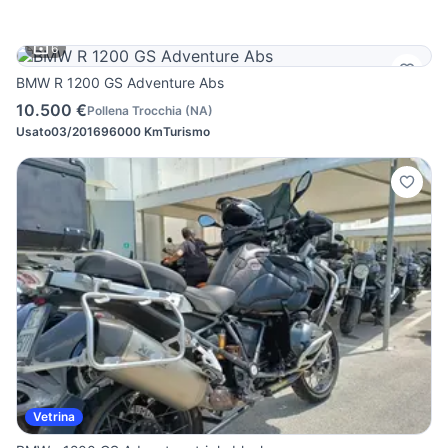
6
BMW R 1200 GS Adventure Abs
10.500 €
Pollena Trocchia
(
NA
)
Usato
03/2016
96000 Km
Turismo
Vetrina