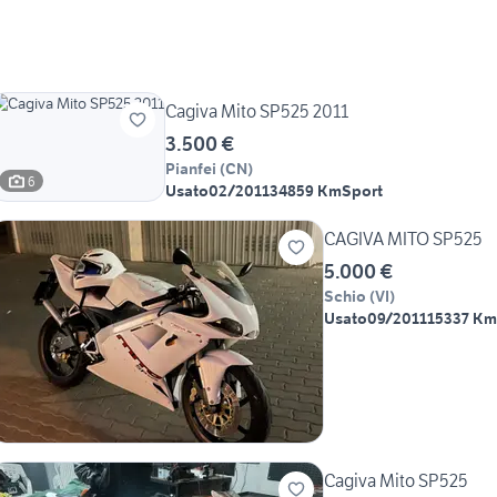
Cagiva Mito SP525 2011
3.500 €
Pianfei
(
CN
)
6
Usato
02/2011
34859 Km
Sport
CAGIVA MITO SP525
5.000 €
Schio
(
VI
)
Usato
09/2011
15337 Km
Cagiva Mito SP525