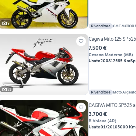
9
Rivenditore
CMT MOTOR 
Cagiva Mito 125 SP52
7.500 €
Cesano Maderno
(
MB
)
Usato
2008
12585 Km
Sp
21
Rivenditore
Moto Argent
CAGIVA MITO SP525 a
3.700 €
Bibbiena
(
AR
)
Usato
01/2010
5000 Km