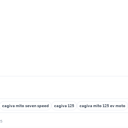
cagiva mito seven speed
cagiva 125
cagiva mito 125 ev moto
25