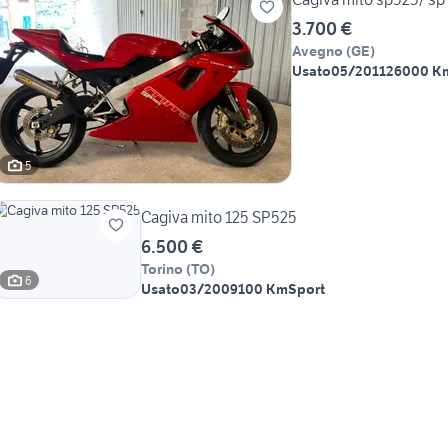
3.700 €
Avegno
(
GE
)
Usato
05/2011
26000 K
5
Cagiva mito 125 SP525
6.500 €
Torino
(
TO
)
6
Usato
03/2009
100 Km
Sport