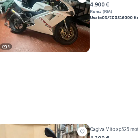
4.900 €
Roma
(
RM
)
Usato
03/2008
16000 K
5
Cagiva Mito sp525 mot