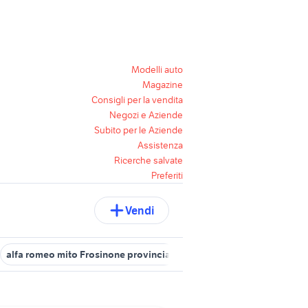
Modelli auto
Magazine
Consigli per la vendita
Negozi e Aziende
Subito per le Aziende
Assistenza
Ricerche salvate
Preferiti
Vendi
alfa romeo mito Frosinone provincia
cofano alfa mito
tappetin