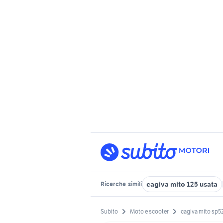
cagiva mito 125 usata
Ricerche
simili
Subito
Moto e scooter
cagiva mito sp5