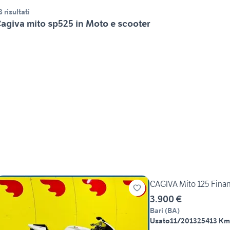
8 risultati
agiva mito sp525 in Moto e scooter
CAGIVA Mito 125 Finanz
3.900 €
Bari
(
BA
)
Usato
11/2013
25413 Km