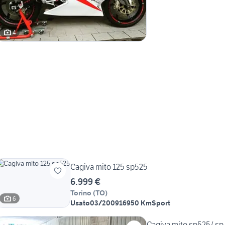
4
Cagiva mito 125 sp525
6.999 €
Torino
(
TO
)
6
Usato
03/2009
16950 Km
Sport
Cagiva mito sp525/ sp