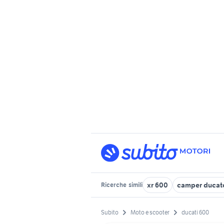
xr 600
camper ducat
Ricerche
simili
Subito
Moto e scooter
ducati 600