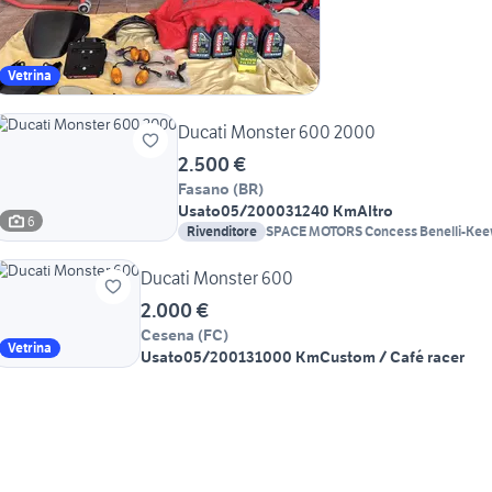
Vetrina
Ducati Monster 600 2000
2.500 €
Fasano
(
BR
)
Usato
05/2000
31240 Km
Altro
6
Rivenditore
Ducati Monster 600
2.000 €
Cesena
(
FC
)
Vetrina
Usato
05/2001
31000 Km
Custom / Café racer