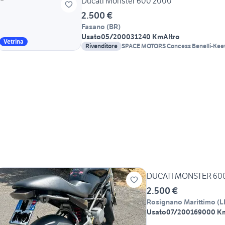
Ducati Monster 600 2000
2.500 €
Fasano
(
BR
)
Usato
05/2000
31240 Km
Altro
Vetrina
Rivenditore
DUCATI MONSTER 60
2.500 €
Rosignano Marittimo
(
L
Usato
07/2001
69000 K