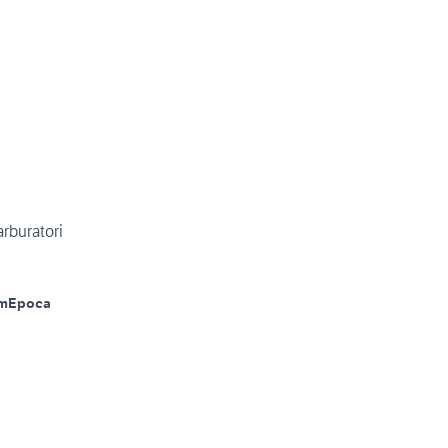
rburatori
m
Epoca