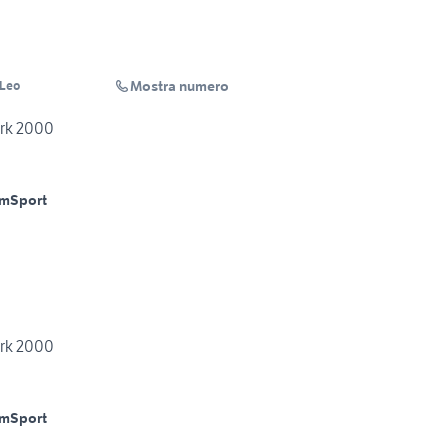
Mostra numero
 Leo
ark 2000
Km
Sport
ark 2000
Km
Sport