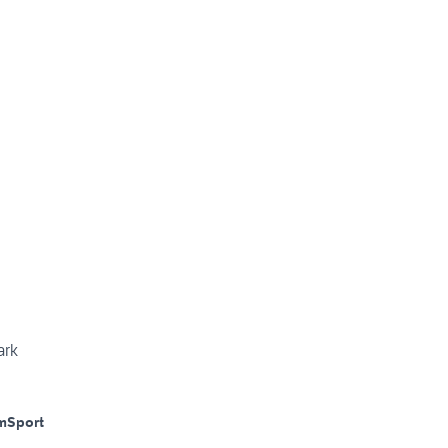
ark
m
Sport