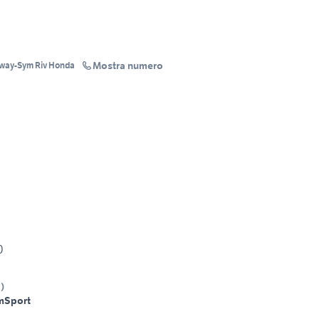
Mostra numero
SPACE MOTORS Concess Benelli-Keeway-Sym Riv Honda
0
I
)
m
Sport