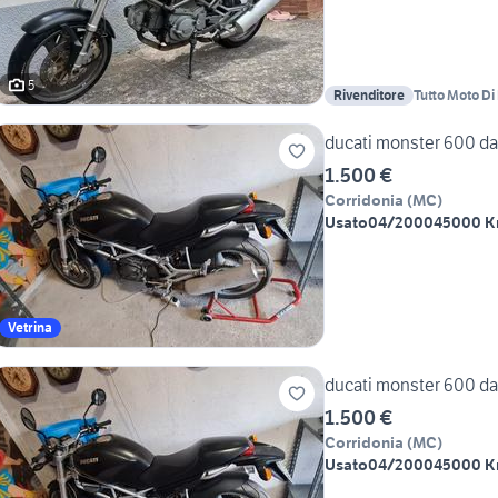
5
Rivenditore
Tutto Moto Di
ducati monster 600 d
1.500 €
Corridonia
(
MC
)
Usato
04/2000
45000 
Vetrina
ducati monster 600 d
1.500 €
Corridonia
(
MC
)
Usato
04/2000
45000 