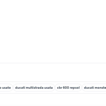
o usato
ducati multistrada usata
cbr 600 repsol
ducati monste