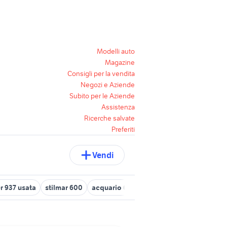
Modelli auto
Magazine
Consigli per la vendita
Negozi e Aziende
Subito per le Aziende
Assistenza
Ricerche salvate
Preferiti
Vendi
r 937 usata
stilmar 600
acquario 600 litri
ducati multistrada 9