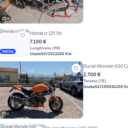
4
Honda cr 125 0h
7.100 €
Langhirano
(
PR
)
Vetrina
Usato
03/2021
100 Km
Ducati Monster 600 Ca
2.700 €
Teramo
(
TE
)
Usato
03/2000
41200 K
6