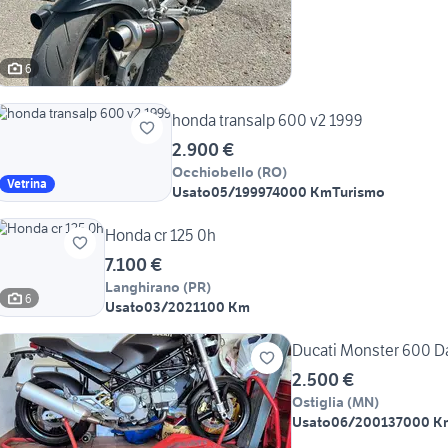
6
honda transalp 600 v2 1999
2.900 €
Occhiobello
(
RO
)
Vetrina
Usato
05/1999
74000 Km
Turismo
Honda cr 125 0h
7.100 €
Langhirano
(
PR
)
6
Usato
03/2021
100 Km
Ducati Monster 600 D
2.500 €
Ostiglia
(
MN
)
Usato
06/2001
37000 K