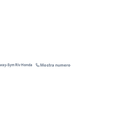
Mostra numero
SPACE MOTORS Concess Benelli-Keeway-Sym Riv Honda