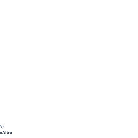
A
)
m
Altro