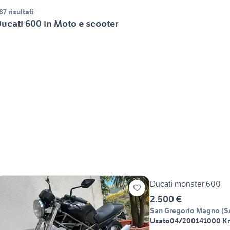
87 risultati
ucati 600 in Moto e scooter
Ducati monster 600
2.500 €
San Gregorio Magno
(
S
Usato
04/2001
41000 K