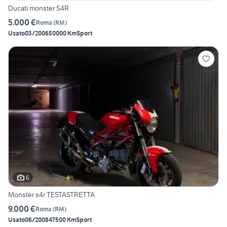
Ducati monster S4R
5.000 €
Roma
(
RM
)
Usato
03/2006
50000 Km
Sport
6
Monster s4r TESTASTRETTA
9.000 €
Roma
(
RM
)
Usato
06/2008
47500 Km
Sport