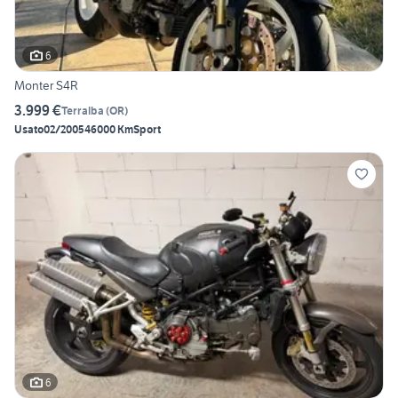
6
Monter S4R
3.999 €
Terralba
(
OR
)
Usato
02/2005
46000 Km
Sport
6