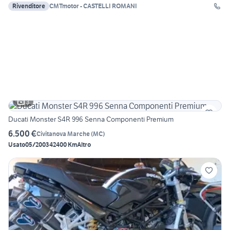
Rivenditore
CMTmotor - CASTELLI ROMANI
3
Ducati Monster S4R 996 Senna Componenti Premium
6.500 €
Civitanova Marche
(
MC
)
Usato
05/2003
42400 Km
Altro