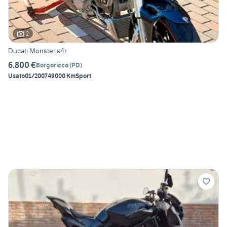
2
Ducati Monster s4r
6.800 €
Borgoricco
(
PD
)
Usato
01/2007
49000 Km
Sport