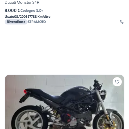
Ducati Monster S4R
8.000 €
Codogno
(
LO
)
Usato
08/2006
17788 Km
Altro
Rivenditore
STRAMOTO