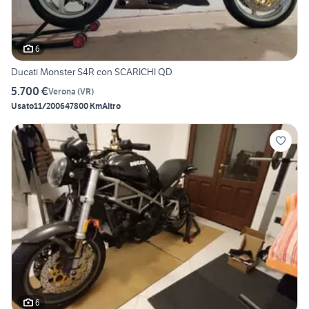
6
Ducati Monster S4R con SCARICHI QD
5.700 €
Verona
(
VR
)
Usato
11/2006
47800 Km
Altro
6