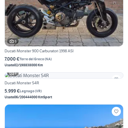
6
Ducati Monster 900 Carburatori 1998 ASI
7.000 €
Torre del Greco
(
NA
)
Usato
02/1988
38000 Km
4
Ducati Monster S4R
5.999 €
Legnago
(
VR
)
Usato
06/2004
44000 Km
Sport