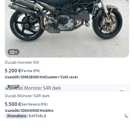
6
Ducati monster S4r
5.200 €
Parma
(
PR
)
Usato
05/2006
28000 Km
Custom / Café racer
8
Ducati Monster S4R dark
5.500 €
San Severo
(
FG
)
Usato
06/2004
43900 Km
Altro
Rivenditore
RAFFAELE