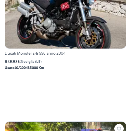
Ducati Monster s4r 996 anno 2004
8.000 €
Nociglia
(
LE
)
Usato
10/2004
35000 Km