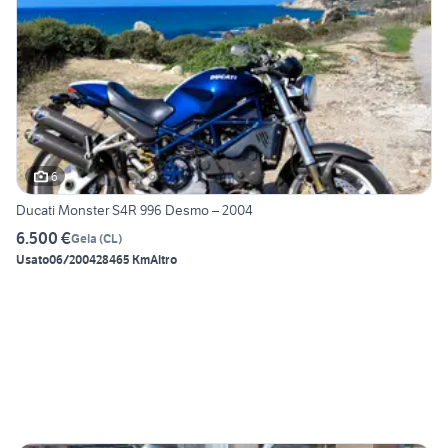
6
Ducati Monster S4R 996 Desmo – 2004
6.500 €
Gela
(
CL
)
Usato
06/2004
28465 Km
Altro