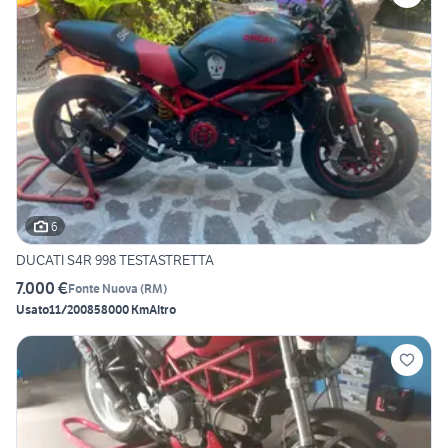
6
DUCATI S4R 998 TESTASTRETTA
7.000 €
Fonte Nuova
(
RM
)
Usato
11/2008
58000 Km
Altro