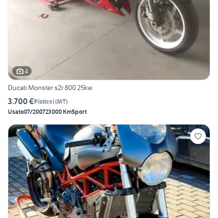
4
Ducati Monster s2r 800 25kw
3.700 €
Pisticci
(
MT
)
Usato
07/2007
23000 Km
Sport