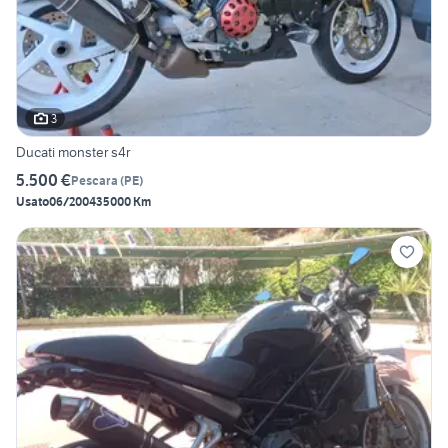
3
Ducati monster s4r
5.500 €
Pescara
(
PE
)
Usato
06/2004
35000 Km