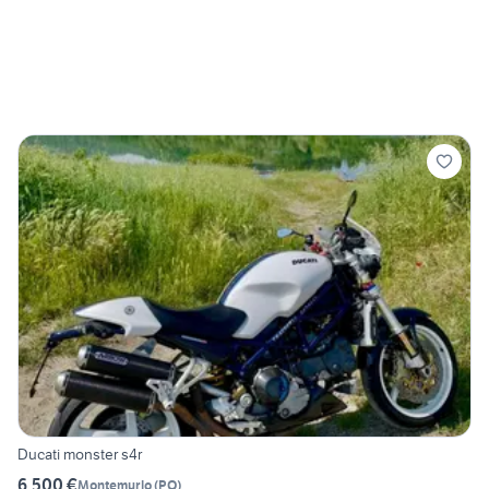
Ducati monster s4r
6.500 €
Montemurlo
(
PO
)