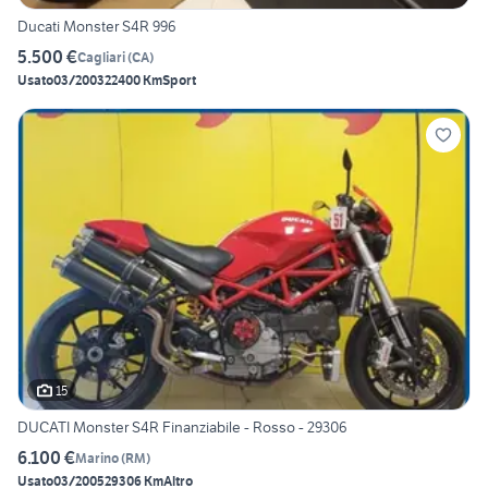
Ducati Monster S4R 996
5.500 €
Cagliari
(
CA
)
Usato
03/2003
22400 Km
Sport
15
DUCATI Monster S4R Finanziabile - Rosso - 29306
6.100 €
Marino
(
RM
)
Usato
03/2005
29306 Km
Altro