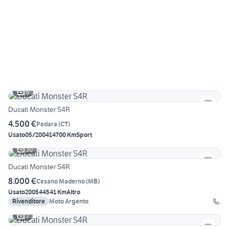
6
Ducati Monster S4R
4.500 €
Pedara
(
CT
)
Usato
05/2004
14700 Km
Sport
30
Ducati Monster S4R
8.000 €
Cesano Maderno
(
MB
)
Usato
2005
44541 Km
Altro
Rivenditore
Moto Argento
7