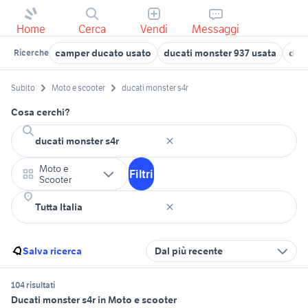
Home
Cerca
Vendi
Messaggi
camper ducato usato
ducati monster 937 usata
duca
Ricerche
Subito
Moto e scooter
ducati monster s4r
Cosa cerchi?
Moto e
Filtri
Scooter
Salva ricerca
Dal più recente
104 risultati
Ducati monster s4r in Moto e scooter