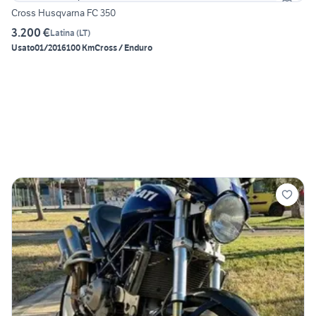
Cross Husqvarna FC 350
3.200 €
Latina
(
LT
)
Usato
01/2016
100 Km
Cross / Enduro