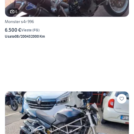
6
Monster s4r 996
6.500 €
Vieste
(
FG
)
Usato
08/2004
32000 Km