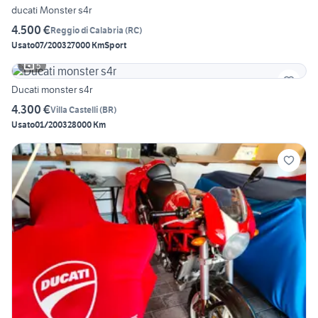
ducati Monster s4r
4.500 €
Reggio di Calabria
(
RC
)
Usato
07/2003
27000 Km
Sport
5
Ducati monster s4r
4.300 €
Villa Castelli
(
BR
)
Usato
01/2003
28000 Km