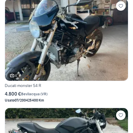
6
Ducati monster S4 R
4.800 €
Bevilacqua
(
VR
)
Usato
07/2004
25400 Km