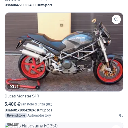
Usato
04/2005
54000 Km
Sport
24
Ducati Monster S4R
5.400 €
San Polo d'Enza
(
RE
)
Usato
01/2004
20248 Km
Epoca
Rivenditore
Automotostory
2