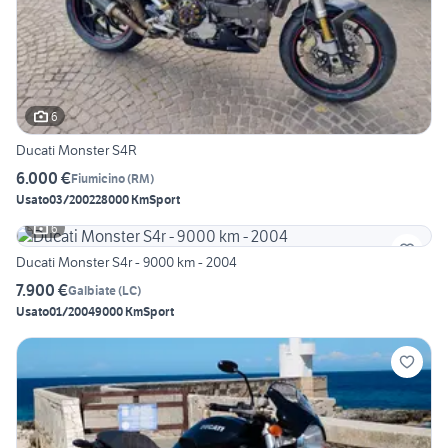
6
Ducati Monster S4R
6.000 €
Fiumicino
(
RM
)
Usato
03/2002
28000 Km
Sport
6
Ducati Monster S4r - 9000 km - 2004
7.900 €
Galbiate
(
LC
)
Usato
01/2004
9000 Km
Sport