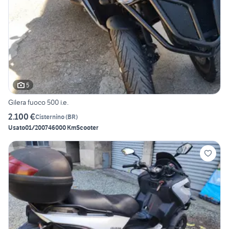
5
Gilera fuoco 500 i.e.
2.100 €
Cisternino
(
BR
)
Usato
01/2007
46000 Km
Scooter