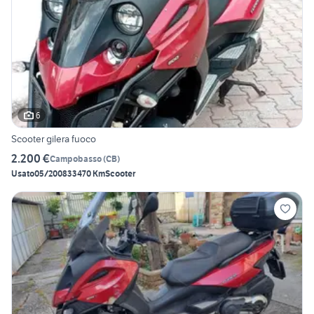
6
Scooter gilera fuoco
2.200 €
Campobasso
(
CB
)
Usato
05/2008
33470 Km
Scooter