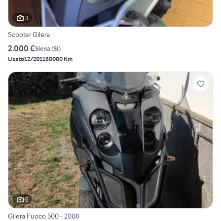
3
Scooter Gilera
2.000 €
Siena
(
SI
)
Usato
12/2011
60000 Km
6
Gilera Fuoco 500 - 2008