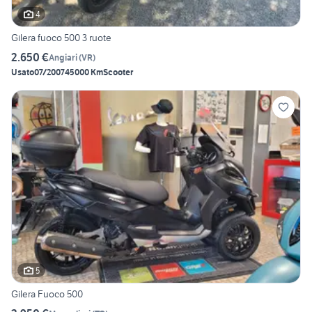
4
Gilera fuoco 500 3 ruote
2.650 €
Angiari
(
VR
)
Usato
07/2007
45000 Km
Scooter
5
Gilera Fuoco 500