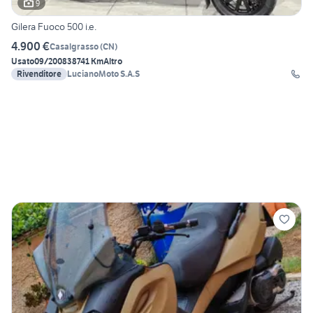
9
Gilera Fuoco 500 i.e.
4.900 €
Casalgrasso
(
CN
)
Usato
09/2008
38741 Km
Altro
Rivenditore
LucianoMoto S.A.S