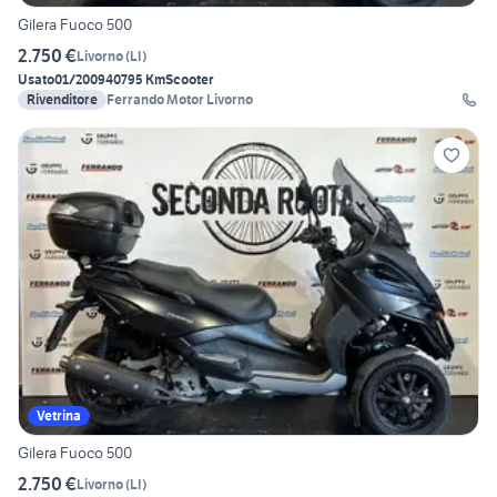
Gilera Fuoco 500
2.750 €
Livorno
(
LI
)
Usato
01/2009
40795 Km
Scooter
Rivenditore
Ferrando Motor Livorno
Vetrina
Gilera Fuoco 500
2.750 €
Livorno
(
LI
)