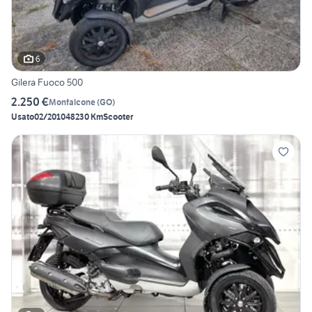
6
Gilera Fuoco 500
2.250 €
Monfalcone
(
GO
)
Usato
02/2010
48230 Km
Scooter