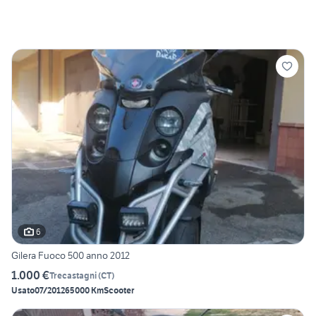
6
Gilera Fuoco 500 anno 2012
1.000 €
Trecastagni
(
CT
)
Usato
07/2012
65000 Km
Scooter