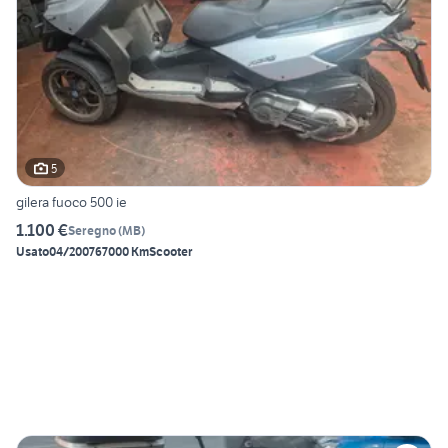
5
gilera fuoco 500 ie
1.100 €
Seregno
(
MB
)
Usato
04/2007
67000 Km
Scooter