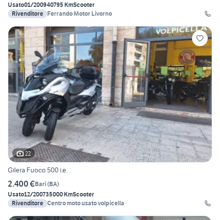
Usato
01/2009
40795 Km
Scooter
Rivenditore
Ferrando Motor Livorno
22
Gilera Fuoco 500 i.e.
2.400 €
Bari
(
BA
)
Usato
12/2007
35000 Km
Scooter
Rivenditore
Centro moto usato volpicella