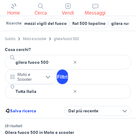
Home
Cerca
Vendi
Messaggi
mezzi vigili del fuoco
fiat 500 topolino
gilera runne
Ricerche
Subito
Moto e scooter
gilera fuoco 500
Cosa cerchi?
Moto e
Filtri
Scooter
Salva ricerca
Dal più recente
19 risultati
Gilera fuoco 500 in Moto e scooter