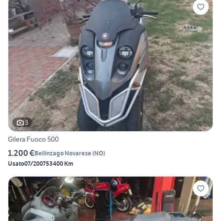
3
Gilera Fuoco 500
1.200 €
Bellinzago Novarese
(
NO
)
Usato
07/2007
53400 Km