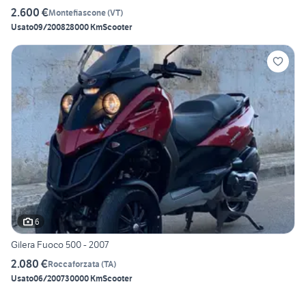
2.600 €
Montefiascone
(
VT
)
Usato
09/2008
28000 Km
Scooter
6
Gilera Fuoco 500 - 2007
2.080 €
Roccaforzata
(
TA
)
Usato
06/2007
30000 Km
Scooter