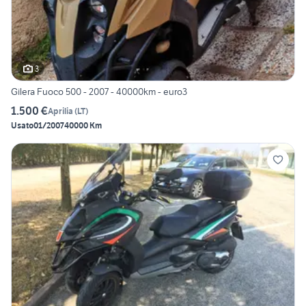
3
Gilera Fuoco 500 - 2007 - 40000km - euro3
1.500 €
Aprilia
(
LT
)
Usato
01/2007
40000 Km