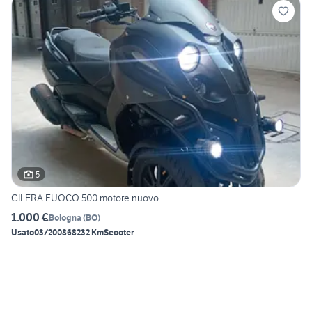
5
GILERA FUOCO 500 motore nuovo
1.000 €
Bologna
(
BO
)
Usato
03/2008
68232 Km
Scooter