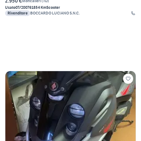
2.950 €
Moncalieri
(
TO
)
Usato
07/2007
61854 Km
Scooter
Rivenditore
BOCCARDO LUCIANO S.N.C.