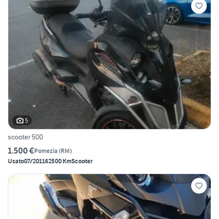
5
scooter 500
1.500 €
Pomezia
(
RM
)
Usato
07/2011
62500 Km
Scooter