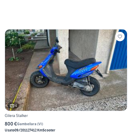
4
Gilera Stalker
800 €
Gambellara
(
VI
)
Usato
09/2011
27412 Km
Scooter