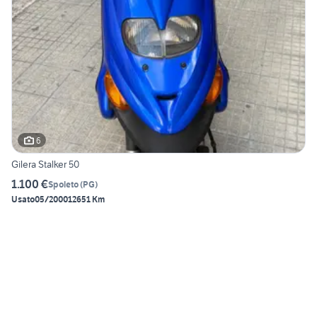
6
Gilera Stalker 50
1.100 €
Spoleto
(
PG
)
Usato
05/2000
12651 Km