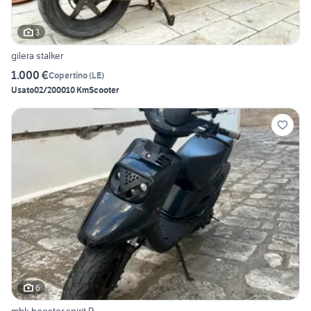
3
gilera stalker
1.000 €
Copertino
(
LE
)
Usato
02/2000
10 Km
Scooter
6