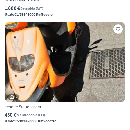
mbk booster spirit R
1.600 €
Bernalda
(
MT
)
Usato
01/1994
1000 Km
Scooter
5
scooter Stalker gilera
450 €
Manfredonia
(
FG
)
Usato
12/1998
50000 Km
Scooter