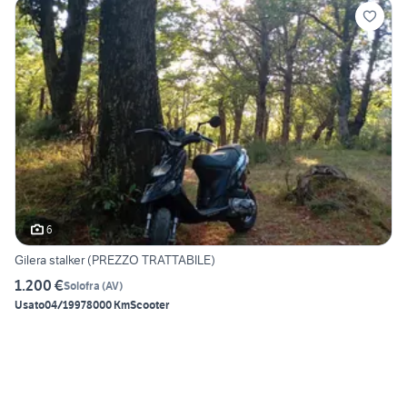
6
Gilera stalker (PREZZO TRATTABILE)
1.200 €
Solofra
(
AV
)
Usato
04/1997
8000 Km
Scooter