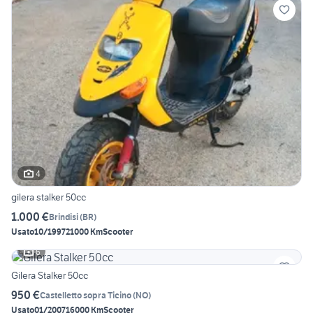
4
gilera stalker 50cc
1.000 €
Brindisi
(
BR
)
Usato
10/1997
21000 Km
Scooter
6
Gilera Stalker 50cc
950 €
Castelletto sopra Ticino
(
NO
)
Usato
01/2007
16000 Km
Scooter