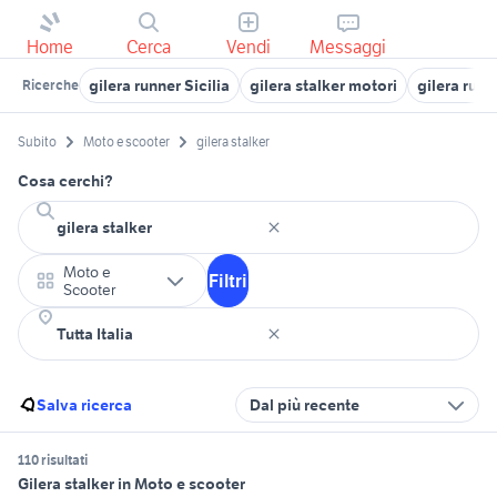
Home
Cerca
Vendi
Messaggi
gilera runner Sicilia
gilera stalker motori
gilera run
Ricerche
Subito
Moto e scooter
gilera stalker
Cosa cerchi?
Moto e
Filtri
Scooter
Salva ricerca
Dal più recente
110 risultati
Gilera stalker in Moto e scooter