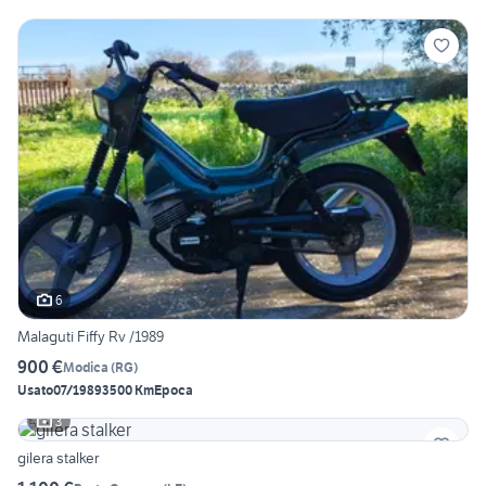
6
Malaguti Fiffy Rv /1989
900 €
Modica
(
RG
)
Usato
07/1989
3500 Km
Epoca
3
gilera stalker