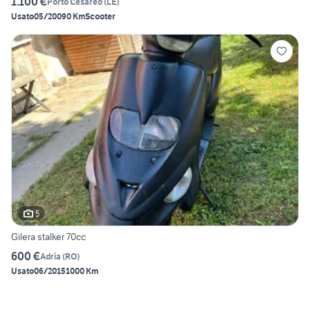
1.100 €
Porto Cesareo
(
LE
)
Usato
05/2009
0 Km
Scooter
5
Gilera stalker 70cc
600 €
Adria
(
RO
)
Usato
06/2015
1000 Km