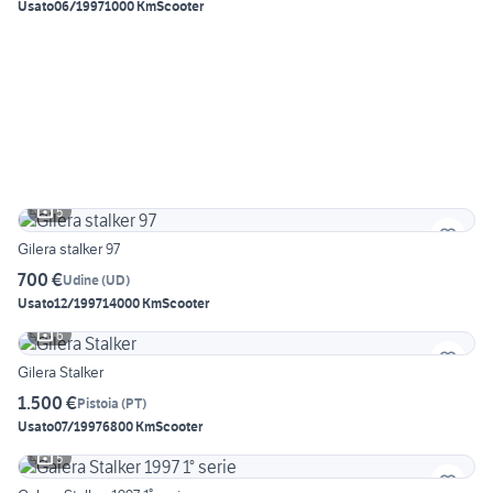
Usato
06/1997
1000 Km
Scooter
5
Gilera stalker 97
700 €
Udine
(
UD
)
Usato
12/1997
14000 Km
Scooter
6
Gilera Stalker
1.500 €
Pistoia
(
PT
)
Usato
07/1997
6800 Km
Scooter
5