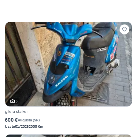
5
gilera stalker
600 €
Augusta
(
SR
)
Usato
01/2026
2000 Km