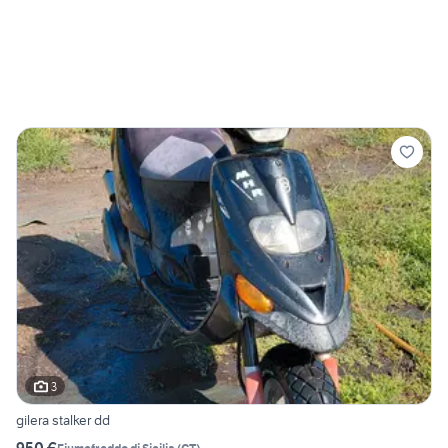
3
gilera stalker dd