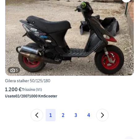
5
Gilera stalker 50/125/180
1.200 €
Trissino
(
VI
)
Usato
02/2007
1000 Km
Scooter
1
2
3
4