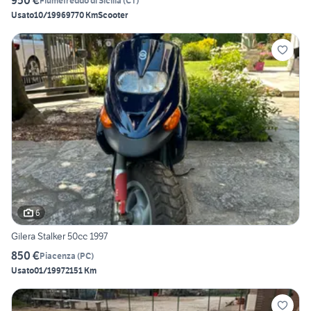
950 €
Fiumefreddo di Sicilia
(
CT
)
Usato
10/1996
9770 Km
Scooter
6
Gilera Stalker 50cc 1997
850 €
Piacenza
(
PC
)
Usato
01/1997
2151 Km