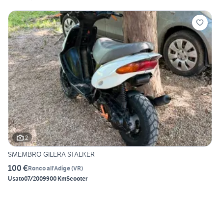
2
SMEMBRO GILERA STALKER
100 €
Ronco all'Adige
(
VR
)
Usato
07/2009
900 Km
Scooter