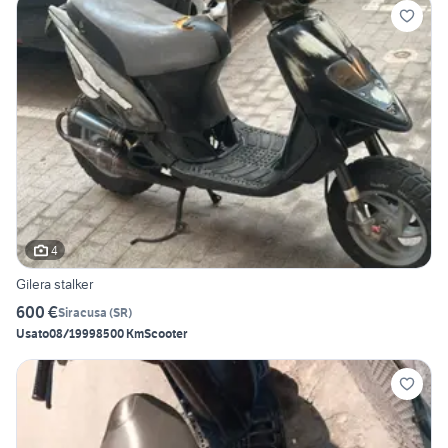
4
Gilera stalker
600 €
Siracusa
(
SR
)
Usato
08/1999
8500 Km
Scooter