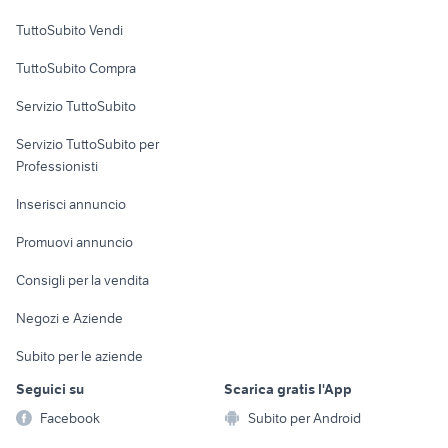
Case vacanza
TuttoSubito Vendi
Uffici e Locali
TuttoSubito Compra
commerciali
Servizio TuttoSubito
elettronica
per la casa e la
sports e hobby
Servizio TuttoSubito per
persona
Informatica
Animali
Professionisti
Arredamento e
Console e
Accessori per
Casalinghi
Inserisci annuncio
Videogiochi
animali
Elettrodomestici
Promuovi annuncio
Audio/Video
Musica e Film
Giardino e Fai da te
Consigli per la vendita
Fotografia
Libri e Riviste
Abbigliamento e
Negozi e Aziende
Telefonia
Strumenti Musicali
Accessori
Subito per le aziende
Sports
Tutto per i bambini
Seguici su
Scarica gratis l'App
Biciclette
Facebook
Subito per Android
Collezionismo