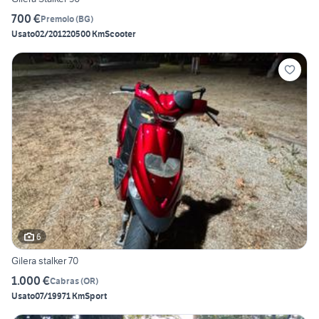
700 €
Premolo
(
BG
)
Usato
02/2012
20500 Km
Scooter
6
Gilera stalker 70
1.000 €
Cabras
(
OR
)
Usato
07/1997
1 Km
Sport