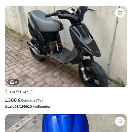
4
Gilera Stalker LC
1.300 €
Roncade
(
TV
)
Usato
01/1996
10 Km
Scooter