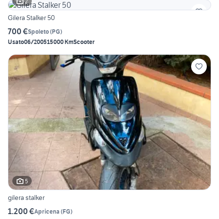
2
Gilera Stalker 50
700 €
Spoleto
(
PG
)
Usato
06/2005
15000 Km
Scooter
5
gilera stalker
1.200 €
Apricena
(
FG
)