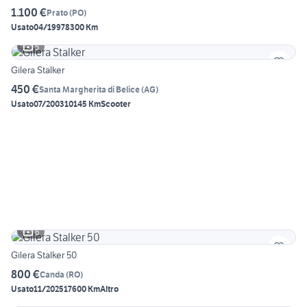
1.100 €
Prato
(
PO
)
Usato
04/1997
8300 Km
5
Gilera Stalker
450 €
Santa Margherita di Belice
(
AG
)
Usato
07/2003
10145 Km
Scooter
6
Gilera Stalker 50
800 €
Canda
(
RO
)
Usato
11/2025
17600 Km
Altro