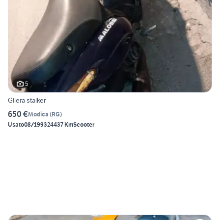
5
Gilera stalker
650 €
Modica
(
RG
)
Usato
08/1993
24437 Km
Scooter