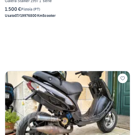
Galera Stalker 1997 1° serie
1.500 €
Pistoia
(
PT
)
Usato
07/1997
6800 Km
Scooter