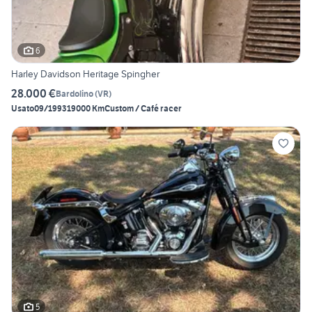
6
Harley Davidson Heritage Spingher
28.000 €
Bardolino
(
VR
)
Usato
09/1993
19000 Km
Custom / Café racer
5