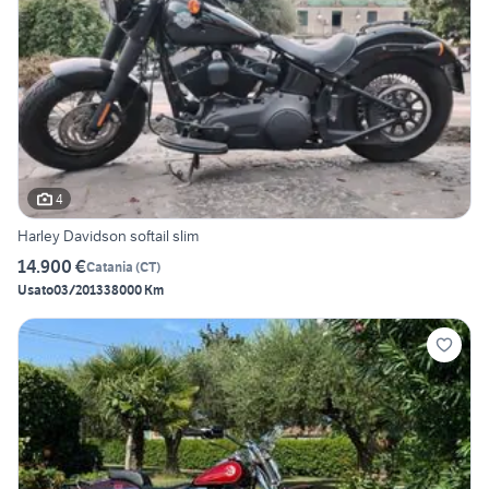
4
Harley Davidson softail slim
14.900 €
Catania
(
CT
)
Usato
03/2013
38000 Km