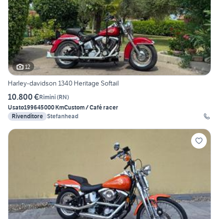
12
Harley-davidson 1340 Heritage Softail
10.800 €
Rimini
(
RN
)
Usato
1996
45000 Km
Custom / Café racer
Rivenditore
Stefanhead