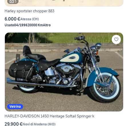
5
Harley sportster chopper 883
6.000 €
Atessa
(
CH
)
Usato
04/1996
20000 Km
Altro
Vetrina
HARLEY-DAVIDSON 1450 Heritage Softail Springer k
29.900 €
Novi di Modena
(
MO
)