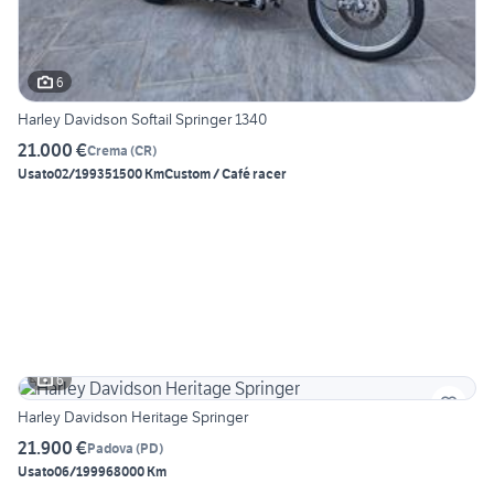
6
Harley Davidson Softail Springer 1340
21.000 €
Crema
(
CR
)
Usato
02/1993
51500 Km
Custom / Café racer
6
Harley Davidson Heritage Springer
21.900 €
Padova
(
PD
)
Usato
06/1999
68000 Km