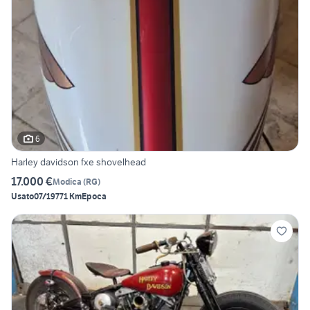
6
Harley davidson fxe shovelhead
17.000 €
Modica
(
RG
)
Usato
07/1977
1 Km
Epoca