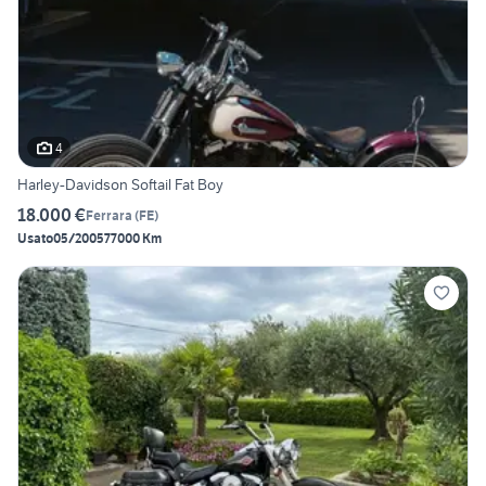
4
Harley-Davidson Softail Fat Boy
18.000 €
Ferrara
(
FE
)
Usato
05/2005
77000 Km