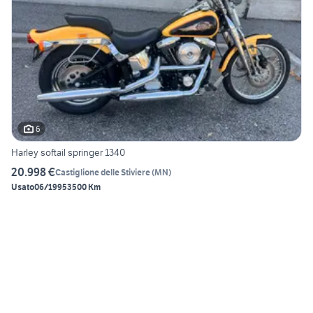
6
Harley softail springer 1340
20.998 €
Castiglione delle Stiviere
(
MN
)
Usato
06/1995
3500 Km