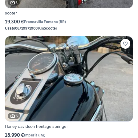
3
scoter
19.300 €
Francavilla Fontana
(
BR
)
Usato
06/1997
1900 Km
Scooter
6
Harley davidson heritage springer
18.990 €
Imperia
(
IM
)