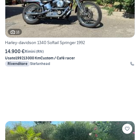
18
Harley-davidson 1340 Softail Springer 1992
14.900 €
Rimini
(
RN
)
Usato
1992
13000 Km
Custom / Café racer
Rivenditore
Stefanhead