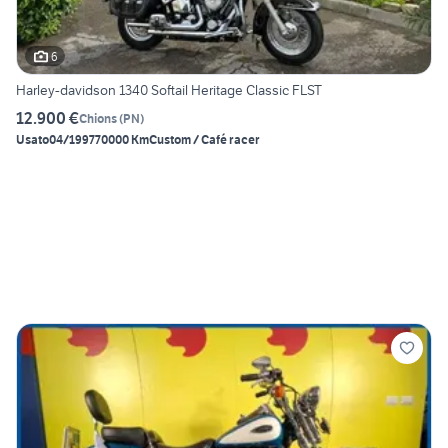
6
Harley-davidson 1340 Softail Heritage Classic FLST
12.900 €
Chions
(
PN
)
Usato
04/1997
70000 Km
Custom / Café racer