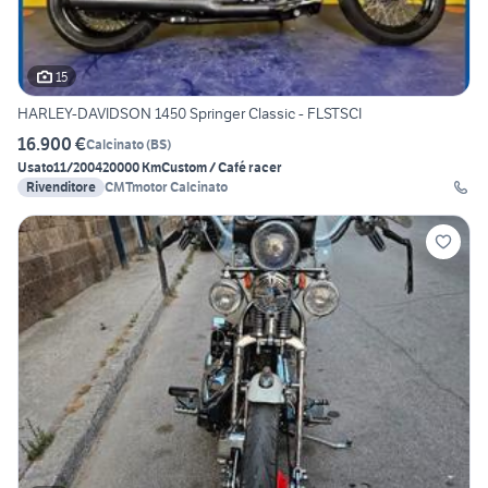
15
HARLEY-DAVIDSON 1450 Springer Classic - FLSTSCI
16.900 €
Calcinato
(
BS
)
Usato
11/2004
20000 Km
Custom / Café racer
Rivenditore
CMTmotor Calcinato