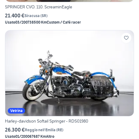
SPRINGER CVO. 110. ScreaminEagle
21.400 €
Siracusa
(
SR
)
Usato
03/2007
38500 Km
Custom / Café racer
Vetrina
Harley-davidson Softail Springer - RDS01980
26.300 €
Reggio nell'Emilia
(
RE
)
Usato
01/2000
67687 Km
Altro