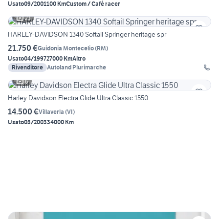
Usato
09/2001
100 Km
Custom / Café racer
21
HARLEY-DAVIDSON 1340 Softail Springer heritage spr
21.750 €
Guidonia Montecelio
(
RM
)
Usato
04/1997
27000 Km
Altro
Rivenditore
Autoland Plurimarche
6
Harley Davidson Electra Glide Ultra Classic 1550
14.500 €
Villaverla
(
VI
)
Usato
05/2003
34000 Km