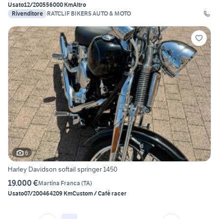
Usato
12/2005
56000 Km
Altro
Rivenditore
RATCLIF BIKERS AUTO & MOTO
6
Harley Davidson softail springer 1450
19.000 €
Martina Franca
(
TA
)
Usato
07/2004
64209 Km
Custom / Café racer