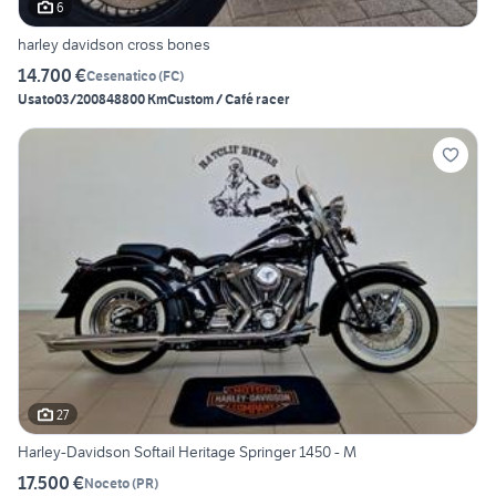
6
harley davidson cross bones
14.700 €
Cesenatico
(
FC
)
Usato
03/2008
48800 Km
Custom / Café racer
27
Harley-Davidson Softail Heritage Springer 1450 - M
17.500 €
Noceto
(
PR
)