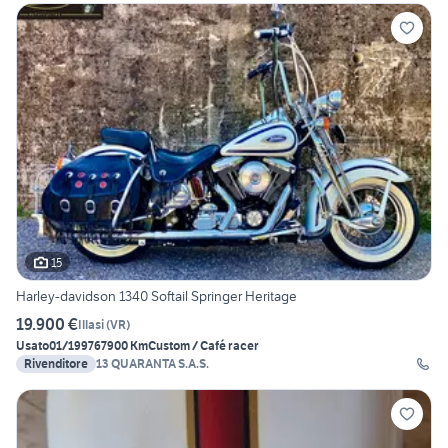
15
Harley-davidson 1340 Softail Springer Heritage
19.900 €
Illasi
(
VR
)
Usato
01/1997
67900 Km
Custom / Café racer
Rivenditore
13 QUARANTA S.A.S.