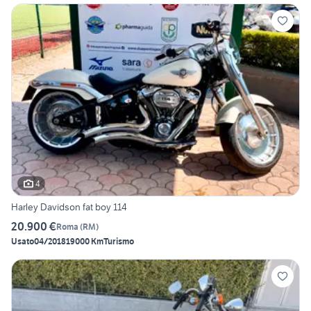
4
Harley Davidson fat boy 114
20.900 €
Roma
(
RM
)
Usato
04/2018
19000 Km
Turismo