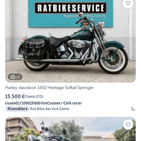
23
Harley-davidson 1450 Heritage Softail Springer
15.500 €
Como
(
CO
)
Usato
02/2000
25000 Km
Custom / Café racer
Rivenditore
Rat Bike Service Como