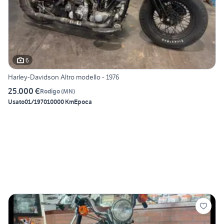
6
Harley-Davidson Altro modello - 1976
25.000 €
Rodigo
(
MN
)
Usato
01/1970
10000 Km
Epoca