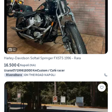
12
Harley-Davidson Softail Springer FXSTS 1996 - Rara
16.500 €
Napoli
(
NA
)
Usato
07/1996
18000 Km
Custom / Café racer
Rivenditore
ON THE ROAD NAPOLI