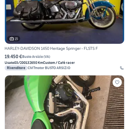
15
HARLEY-DAVIDSON 1450 Heritage Springer - FLSTS F
19.450 €
Busto Arsizio
(
VA
)
Usato
03/2001
32650 Km
Custom / Café racer
Rivenditore
CMTmotor BUSTO ARSIZIO