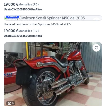
19.000 €
Monselice
(
PD
)
Usato
03/2005
15000 Km
Altro
Vetrina
Harley-Davidson Softail Springer 1450 del 2005
19.000 €
Monselice
(
PD
)
Usato
03/2005
15000 Km
Altro
6