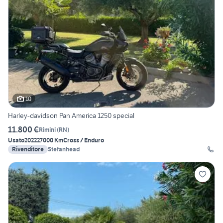
10
Harley-davidson Pan America 1250 special
11.800 €
Rimini
(
RN
)
Usato
2022
27000 Km
Cross / Enduro
Rivenditore
Stefanhead