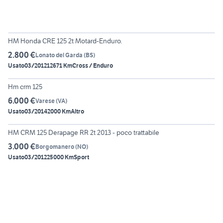
6
HM Honda CRE 125 2t Motard-Enduro.
2.800 €
Lonato del Garda
(
BS
)
Usato
03/2012
12671 Km
Cross / Enduro
4
Hm crm 125
6.000 €
Varese
(
VA
)
Usato
03/2014
2000 Km
Altro
6
HM CRM 125 Derapage RR 2t 2013 - poco trattabile
3.000 €
Borgomanero
(
NO
)
Usato
03/2012
25000 Km
Sport