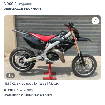
3.000 €
Rovigo
(
RO
)
Usato
05/2011
33000 Km
Altro
6
HM CRE Six Competition 125 2T Motard
4.990 €
Genova
(
GE
)
Usato
08/2014
1000 Km
Cross / Enduro