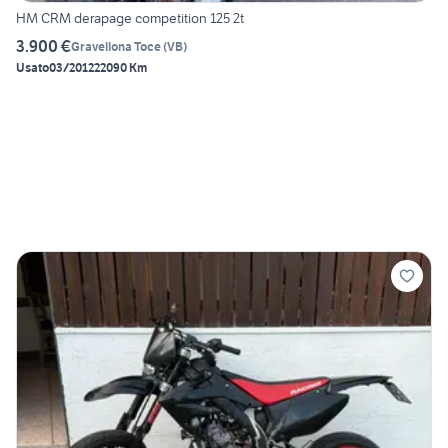
HM CRM derapage competition 125 2t
3.900 €
Gravellona Toce
(
VB
)
Usato
03/2012
22090 Km