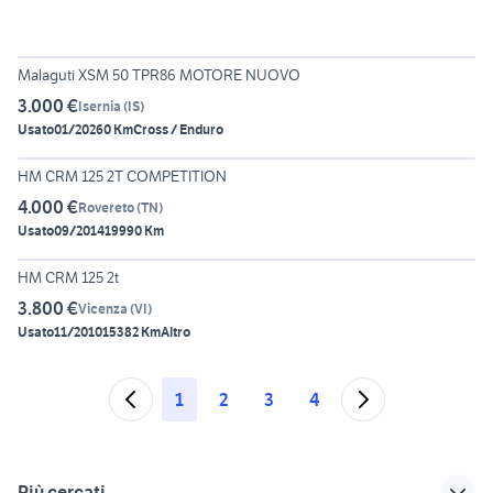
4
Malaguti XSM 50 TPR86 MOTORE NUOVO
3.000 €
Isernia
(
IS
)
Usato
01/2026
0 Km
Cross / Enduro
6
HM CRM 125 2T COMPETITION
4.000 €
Rovereto
(
TN
)
Usato
09/2014
19990 Km
6
HM CRM 125 2t
3.800 €
Vicenza
(
VI
)
Usato
11/2010
15382 Km
Altro
1
2
3
4
Più cercati