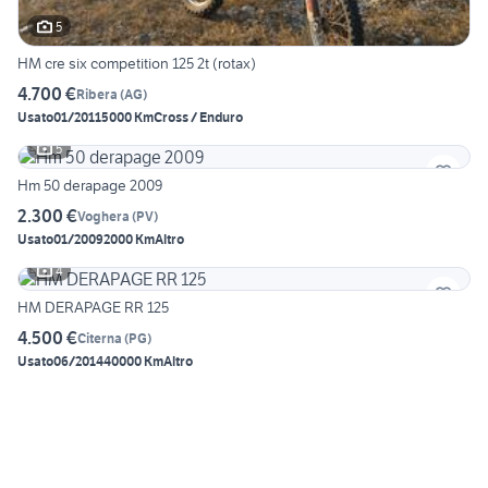
5
HM cre six competition 125 2t (rotax)
4.700 €
Ribera
(
AG
)
Usato
01/2011
5000 Km
Cross / Enduro
5
Hm 50 derapage 2009
2.300 €
Voghera
(
PV
)
Usato
01/2009
2000 Km
Altro
4
HM DERAPAGE RR 125
4.500 €
Citerna
(
PG
)
Usato
06/2014
40000 Km
Altro