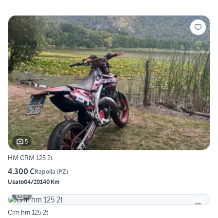
5
HM CRM 125 2t
4.300 €
Rapolla
(
PZ
)
Usato
04/2014
0 Km
4
Crm hm 125 2t