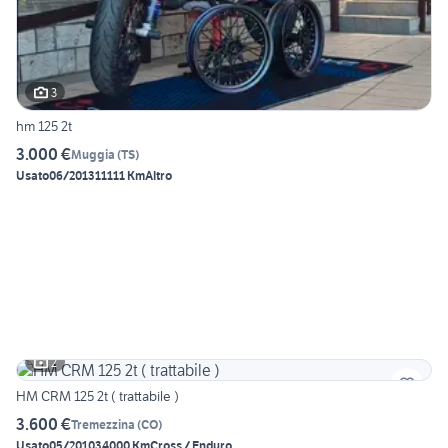
3
hm 125 2t
3.000 €
Muggia
(
TS
)
Usato
06/2013
11111 Km
Altro
2
HM CRM 125 2t ( trattabile )
3.600 €
Tremezzina
(
CO
)
Usato
05/2010
34000 Km
Cross / Enduro