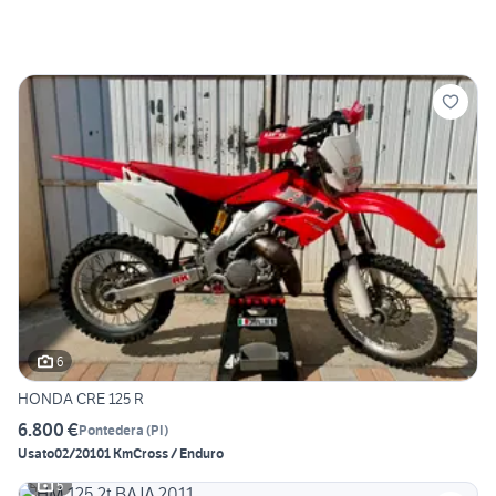
6
HONDA CRE 125 R
6.800 €
Pontedera
(
PI
)
Usato
02/2010
1 Km
Cross / Enduro
5