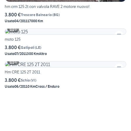
hm crm 125 2t con valvola RAVE 2 motore nuovo!
3.800 €
Trescore Balneario
(
BG
)
Usato
04/2011
17000 Km
6
moto 125
3.800 €
Gallipoli
(
LE
)
Usato
07/2011
300 Km
Altro
6
Hm CRE 125 2T 2011
3.800 €
Schio
(
VI
)
Usato
06/2011
0 Km
Cross / Enduro