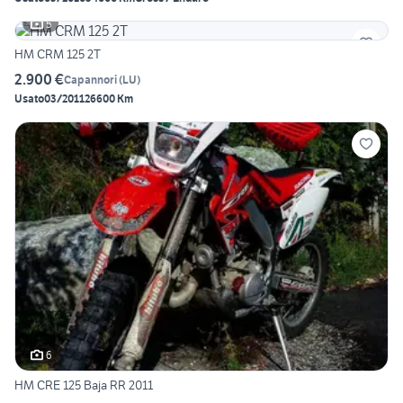
5
HM CRM 125 2T
2.900 €
Capannori
(
LU
)
Usato
03/2011
26600 Km
6
HM CRE 125 Baja RR 2011