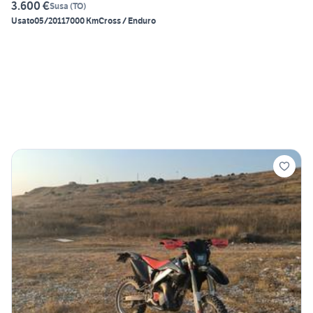
3.600 €
Susa
(
TO
)
Usato
05/2011
7000 Km
Cross / Enduro