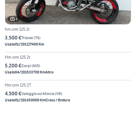
4
hm crm 125 2t
3.500 €
Trieste
(
TS
)
Usato
01/2012
27400 Km
6
Hm crm 125 2t
5.200 €
Carpi
(
MO
)
Usato
04/2015
33700 Km
Altro
3
Hm crm 125 2T
4.500 €
Valeggio sul Mincio
(
VR
)
Usato
01/2014
30000 Km
Cross / Enduro