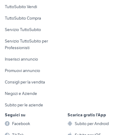
Case vacanza
TuttoSubito Vendi
Uffici e Locali
TuttoSubito Compra
commerciali
Servizio TuttoSubito
elettronica
per la casa e la
sports e hobby
Servizio TuttoSubito per
persona
Informatica
Animali
Professionisti
Arredamento e
Console e
Accessori per
Casalinghi
Inserisci annuncio
Videogiochi
animali
Elettrodomestici
Promuovi annuncio
Audio/Video
Musica e Film
Giardino e Fai da te
Consigli per la vendita
Fotografia
Libri e Riviste
Abbigliamento e
Negozi e Aziende
Telefonia
Strumenti Musicali
Accessori
Subito per le aziende
Sports
Tutto per i bambini
Seguici su
Scarica gratis l'App
Biciclette
Facebook
Subito per Android
Collezionismo