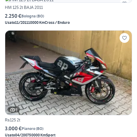
HM 125 2t BAJA 2011
2.250 €
Bologna
(
BO
)
Usato
11/2011
10000 Km
Cross / Enduro
6
Rs125 2t
3.000 €
Pianoro
(
BO
)
Usato
04/2007
50000 Km
Sport