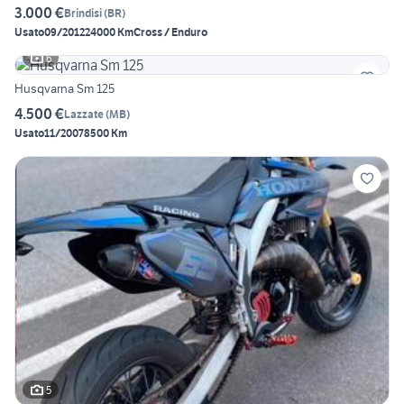
3.000 €
Brindisi
(
BR
)
Usato
09/2012
24000 Km
Cross / Enduro
6
Husqvarna Sm 125
4.500 €
Lazzate
(
MB
)
Usato
11/2007
8500 Km
5