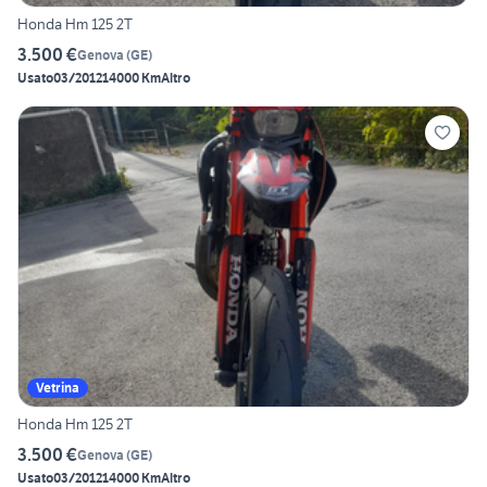
Honda Hm 125 2T
3.500 €
Genova
(
GE
)
Usato
03/2012
14000 Km
Altro
Vetrina
Honda Hm 125 2T
3.500 €
Genova
(
GE
)
Usato
03/2012
14000 Km
Altro