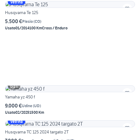
Vetrina
Husqvarna Te 125
5.500 €
Plesio
(
CO
)
Usato
01/2014
100 Km
Cross / Enduro
6
Yamaha yz 450 f
9.000 €
Udine
(
UD
)
Usato
02/2025
1500 Km
Vetrina
Husqvarna TC 125 2024 targato 2T