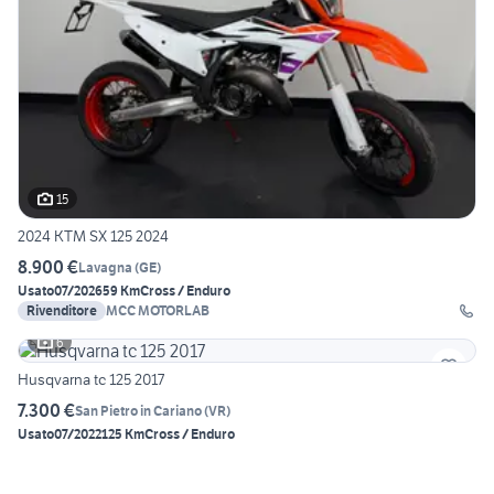
15
2024 KTM SX 125 2024
8.900 €
Lavagna
(
GE
)
Usato
07/2026
59 Km
Cross / Enduro
Rivenditore
MCC MOTORLAB
6
Husqvarna tc 125 2017
7.300 €
San Pietro in Cariano
(
VR
)
Usato
07/2022
125 Km
Cross / Enduro