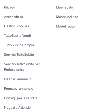
Nautica
lavoro
cagiva mito 125 usata
cagiva 125
Privacy
Idee regalo
Garage e box
harley davidson custom usate
naked 125
Caravan e Camper
Accessibilità
Mappa del sito
Loft, mansarde e
Veicoli commerciali
altro
Gestisci cookies
Modelli auto
Case vacanza
TuttoSubito Vendi
Uffici e Locali
TuttoSubito Compra
commerciali
Servizio TuttoSubito
elettronica
per la casa e la
sports e hobby
Servizio TuttoSubito per
persona
Informatica
Animali
Professionisti
Arredamento e
Console e
Accessori per
Casalinghi
Inserisci annuncio
Videogiochi
animali
Elettrodomestici
Promuovi annuncio
Audio/Video
Musica e Film
Giardino e Fai da te
Consigli per la vendita
Fotografia
Libri e Riviste
Abbigliamento e
Negozi e Aziende
Telefonia
Strumenti Musicali
Accessori