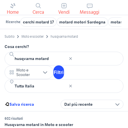
Home
Cerca
Vendi
Messaggi
cerchi motard 17
motard motori Sardegna
motard V
Ricerche
Subito
Moto e scooter
husqvarna motard
Cosa cerchi?
Moto e
Filtri
Scooter
Salva ricerca
Dal più recente
602 risultati
Husqvarna motard in Moto e scooter