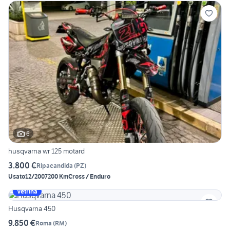
6
husqvarna wr 125 motard
3.800 €
Ripacandida
(
PZ
)
Usato
12/2007
200 Km
Cross / Enduro
Vetrina
Husqvarna 450
9.850 €
Roma
(
RM
)