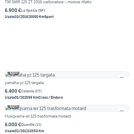
TM SMR 125 2T 2016 carburatore – motore rifatto
6.900 €
La Spezia
(
SP
)
Usato
10/2016
20000 Km
Sport
6
yamaha yz 125 targata
6.400 €
Catania
(
CT
)
Usato
01/2025
99 Km
Cross / Enduro
5
Husqvarna wr 125 trasformata motard
6.000 €
Dueville
(
VI
)
Usato
02/2012
10350 Km