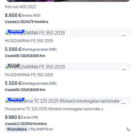
Ktm sxf 450 2023
8.600 €
Arona
(
NO
)
Usato
11/2024
175 Km
Altro
Vetrina
HUSQVARNA FE 350 2019
5.500 €
Montagnareale
(
ME
)
Usato
05/2019
28000 Km
6
HUSQVARNA FE 350 2019
5.500 €
Montagnareale
(
ME
)
Usato
05/2019
28000 Km
Vetrina
Husqvarna TC 125 2025 Motard omologata nazionale u
9.980 €
Zevio
(
VR
)
Usato
12/2025
60 Km
Altro
Rivenditore
ITALPARTS srl