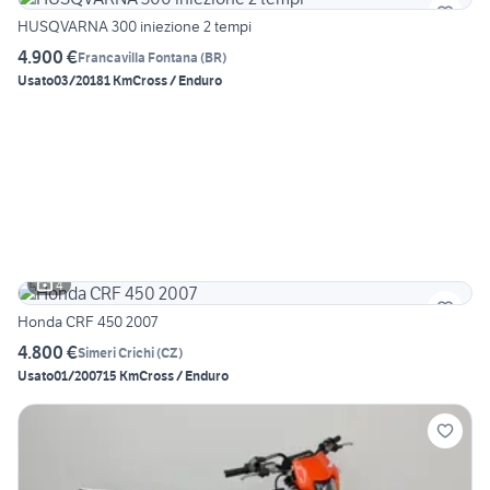
HUSQVARNA 300 iniezione 2 tempi
4.900 €
Francavilla Fontana
(
BR
)
Usato
03/2018
1 Km
Cross / Enduro
4
Honda CRF 450 2007
4.800 €
Simeri Crichi
(
CZ
)
Usato
01/2007
15 Km
Cross / Enduro