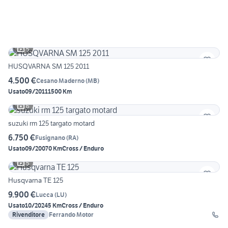
5
HUSQVARNA SM 125 2011
4.500 €
Cesano Maderno
(
MB
)
Usato
09/2011
1500 Km
6
suzuki rm 125 targato motard
6.750 €
Fusignano
(
RA
)
Usato
09/2007
0 Km
Cross / Enduro
5
Husqvarna TE 125
9.900 €
Lucca
(
LU
)
Usato
10/2024
5 Km
Cross / Enduro
Rivenditore
Ferrando Motor