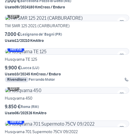
7.000 €
Barcellona Pozzo di Gotto
(
ME
)
Usato
09/2024
180 Km
Cross / Enduro
6
TM SMR 125 2021 (CARBURATORE)
7.000 €
Lesignano de' Bagni
(
PR
)
Usato
12/2021
0 Km
Altro
Vetrina
Husqvarna TE 125
9.900 €
Lucca
(
LU
)
Usato
10/2024
5 Km
Cross / Enduro
Rivenditore
Ferrando Motor
5
Husqvarna 450
9.850 €
Roma
(
RM
)
Usato
06/2025
26 Km
Altro
Vetrina
Husqvarna 701 Supermoto 75CV 09/2022