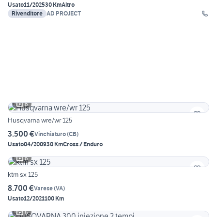
Usato
11/2025
30 Km
Altro
Rivenditore
AD PROJECT
6
Husqvarna wre/wr 125
3.500 €
Vinchiaturo
(
CB
)
Usato
04/2009
30 Km
Cross / Enduro
6
ktm sx 125
8.700 €
Varese
(
VA
)
Usato
12/2021
100 Km
6