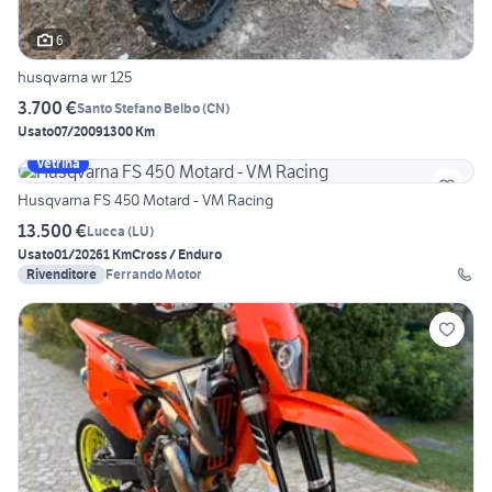
6
husqvarna wr 125
3.700 €
Santo Stefano Belbo
(
CN
)
Usato
07/2009
1300 Km
Vetrina
Husqvarna FS 450 Motard - VM Racing
13.500 €
Lucca
(
LU
)
Usato
01/2026
1 Km
Cross / Enduro
Rivenditore
Ferrando Motor