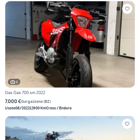
6
Gas Gas 700 sm 2022
7.000 €
Gargazzone
(
BZ
)
Usato
08/2022
12900 Km
Cross / Enduro