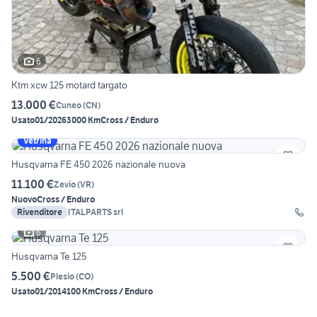
6
Ktm xcw 125 motard targato
13.000 €
Cuneo
(
CN
)
Usato
01/2026
3000 Km
Cross / Enduro
Vetrina
Husqvarna FE 450 2026 nazionale nuova
11.100 €
Zevio
(
VR
)
Nuovo
Cross / Enduro
Rivenditore
ITALPARTS srl
6
Husqvarna Te 125
5.500 €
Plesio
(
CO
)
Usato
01/2014
100 Km
Cross / Enduro