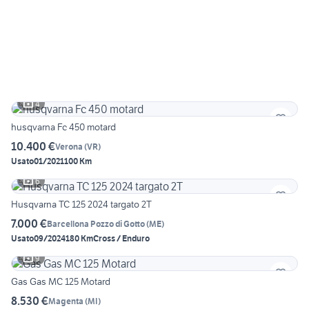
4
husqvarna Fc 450 motard
10.400 €
Verona
(
VR
)
Usato
01/2021
100 Km
6
Husqvarna TC 125 2024 targato 2T
7.000 €
Barcellona Pozzo di Gotto
(
ME
)
Usato
09/2024
180 Km
Cross / Enduro
9
Gas Gas MC 125 Motard
8.530 €
Magenta
(
MI
)