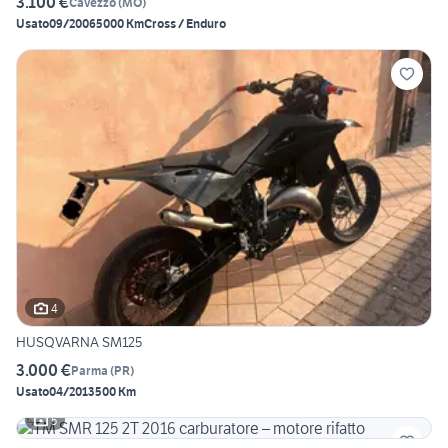
3.100 €
Cavezzo
(
MO
)
Usato
09/2006
5000 Km
Cross / Enduro
4
HUSQVARNA SM125
3.000 €
Parma
(
PR
)
Usato
04/2013
500 Km
5