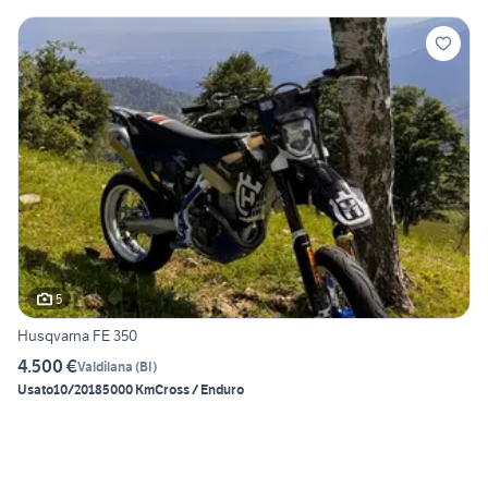
5
Husqvarna FE 350
4.500 €
Valdilana
(
BI
)
Usato
10/2018
5000 Km
Cross / Enduro