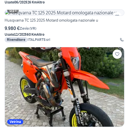
Usato
06/2025
26 Km
Altro
4
Husqvarna TC 125 2025 Motard omologata nazionale u
9.980 €
Zevio
(
VR
)
Usato
12/2025
60 Km
Altro
Rivenditore
ITALPARTS srl
Vetrina