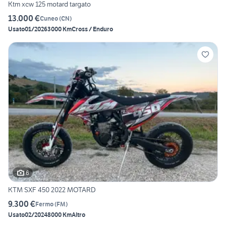
Ktm xcw 125 motard targato
13.000 €
Cuneo
(
CN
)
Usato
01/2026
3000 Km
Cross / Enduro
6
KTM SXF 450 2022 MOTARD
9.300 €
Fermo
(
FM
)
Usato
02/2024
8000 Km
Altro