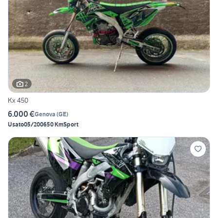
2
Kx 450
6.000 €
Genova
(
GE
)
Usato
05/2006
50 Km
Sport