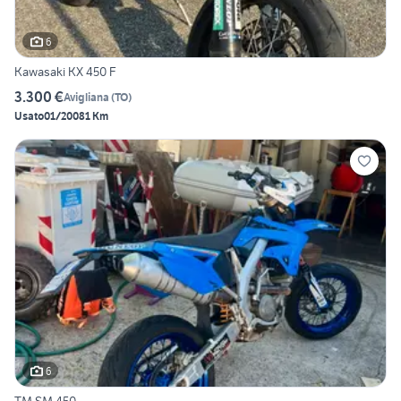
6
Kawasaki KX 450 F
3.300 €
Avigliana
(
TO
)
Usato
01/2008
1 Km
6