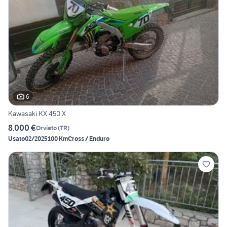
6
Kawasaki KX 450 X
8.000 €
Orvieto
(
TR
)
Usato
02/2025
100 Km
Cross / Enduro