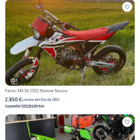
6
Fantic XM 50 2022 Motore Nuovo
2.850 €
Lonato del Garda
(
BS
)
Usato
04/2022
8100 Km