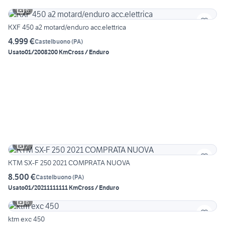
6
KXF 450 a2 motard/enduro acc.elettrica
4.999 €
Castelbuono
(
PA
)
Usato
01/2008
200 Km
Cross / Enduro
2
KTM SX-F 250 2021 COMPRATA NUOVA
8.500 €
Castelbuono
(
PA
)
Usato
01/2021
1111111 Km
Cross / Enduro
6
ktm exc 450