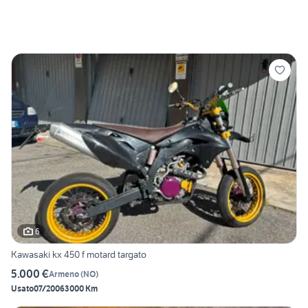
6
Kawasaki kx 450 f motard targato
5.000 €
Armeno
(
NO
)
Usato
07/2006
3000 Km