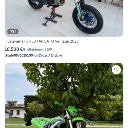
6
Husqvarna Fc 450 TARGATO heritage 2023
10.500 €
Grottaminarda
(
AV
)
Usato
05/2025
100 Km
Cross / Enduro