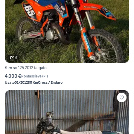
6
Ktm sx 125 2012 targato
4.000 €
Pontassieve
(
FI
)
Usato
01/2012
80 Km
Cross / Enduro