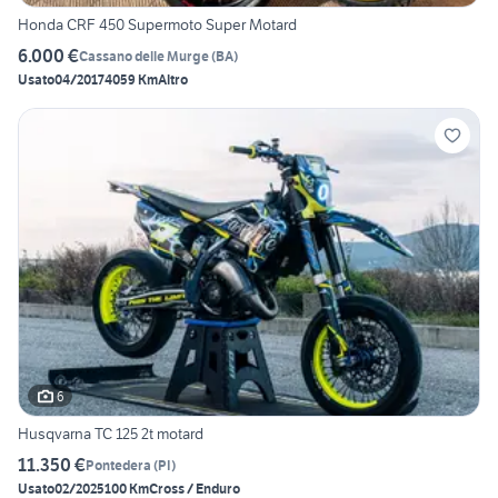
Honda CRF 450 Supermoto Super Motard
6.000 €
Cassano delle Murge
(
BA
)
Usato
04/2017
4059 Km
Altro
6
Husqvarna TC 125 2t motard
11.350 €
Pontedera
(
PI
)
Usato
02/2025
100 Km
Cross / Enduro