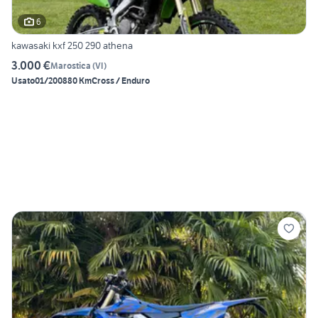
6
kawasaki kxf 250 290 athena
3.000 €
Marostica
(
VI
)
Usato
01/2008
80 Km
Cross / Enduro