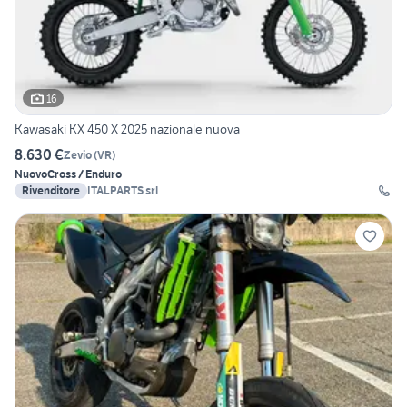
16
Kawasaki KX 450 X 2025 nazionale nuova
8.630 €
Zevio
(
VR
)
Nuovo
Cross / Enduro
Rivenditore
ITALPARTS srl