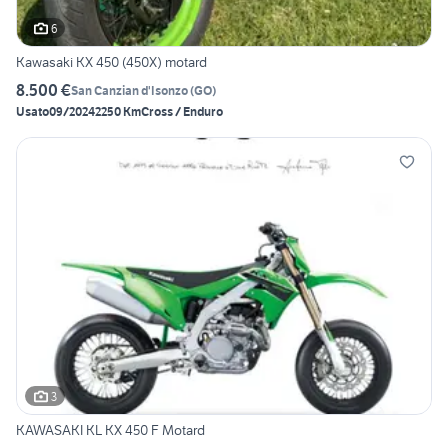
6
Kawasaki KX 450 (450X) motard
8.500 €
San Canzian d'Isonzo
(
GO
)
Usato
09/2024
2250 Km
Cross / Enduro
3
KAWASAKI KL KX 450 F Motard