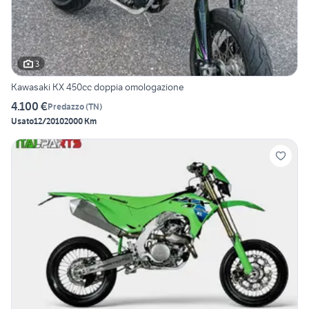
3
Kawasaki KX 450cc doppia omologazione
4.100 €
Predazzo
(
TN
)
Usato
12/2010
2000 Km