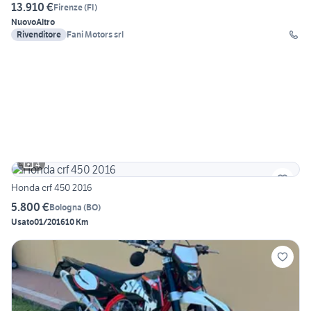
13.910 €
Firenze
(
FI
)
Nuovo
Altro
Rivenditore
Fani Motors srl
4
Honda crf 450 2016
5.800 €
Bologna
(
BO
)
Usato
01/2016
10 Km