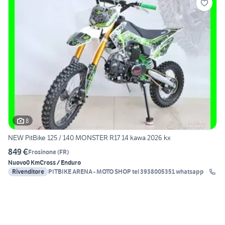
8
NEW PitBike 125 / 140 MONSTER R17 14 kawa 2026 kx
849 €
Frosinone
(
FR
)
Nuovo
0 Km
Cross / Enduro
Rivenditore
PITBIKE ARENA - MOTO SHOP tel 3938005351 whatsapp