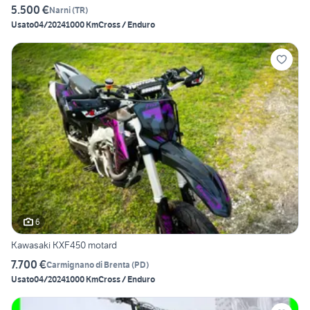
5.500 €
Narni
(
TR
)
Usato
04/2024
1000 Km
Cross / Enduro
6
Kawasaki KXF450 motard
7.700 €
Carmignano di Brenta
(
PD
)
Usato
04/2024
1000 Km
Cross / Enduro