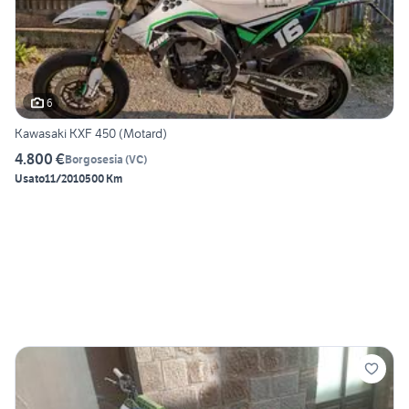
6
Kawasaki KXF 450 (Motard)
4.800 €
Borgosesia
(
VC
)
Usato
11/2010
500 Km