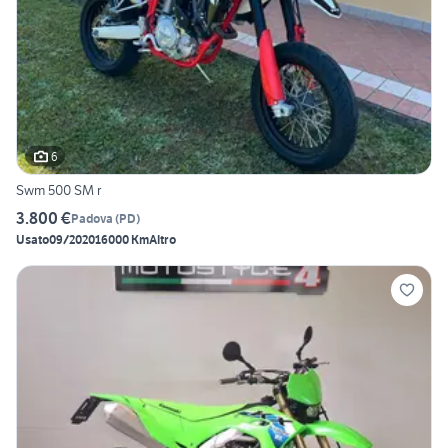
6
Swm 500 SM r
3.800 €
Padova
(
PD
)
Usato
09/2020
16000 Km
Altro