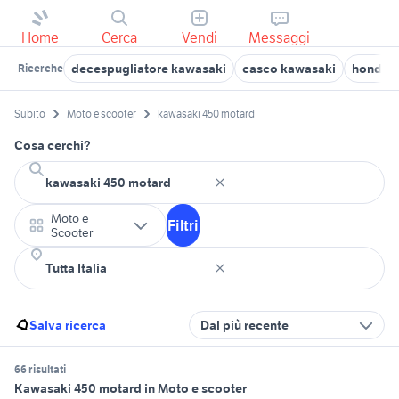
Home
Cerca
Vendi
Messaggi
decespugliatore kawasaki
casco kawasaki
honda c
Ricerche
Subito
Moto e scooter
kawasaki 450 motard
Cosa cerchi?
Moto e
Filtri
Scooter
Salva ricerca
Dal più recente
66 risultati
Kawasaki 450 motard in Moto e scooter