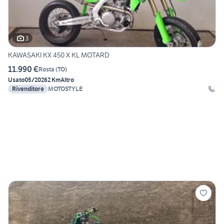
3
KAWASAKI KX 450 X KL MOTARD
11.990 €
Rosta
(
TO
)
Usato
05/2026
2 Km
Altro
Rivenditore
MOTOSTYLE