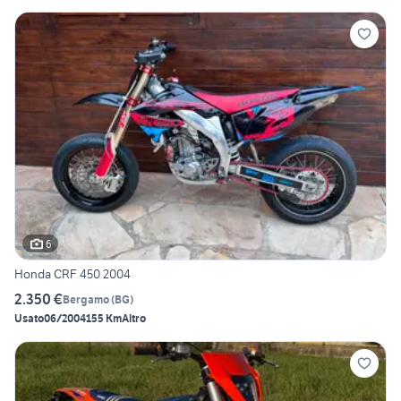
6
Honda CRF 450 2004
2.350 €
Bergamo
(
BG
)
Usato
06/2004
155 Km
Altro