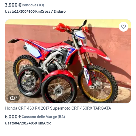
3.900 €
Condove
(
TO
)
Usato
11/2004
100 Km
Cross / Enduro
6
Honda CRF 450 RX 2017 Supermoto CRF 450RX TARGATA
6.000 €
Cassano delle Murge
(
BA
)
Usato
04/2017
4059 Km
Altro