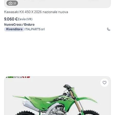
18
Kawasaki KX 450 X 2026 nazionale nuova
9.060 €
Zevio
(
VR
)
Nuovo
Cross / Enduro
Rivenditore
ITALPARTS srl