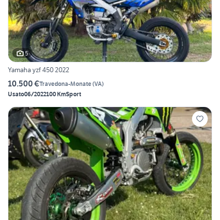
5
Yamaha yzf 450 2022
10.500 €
Travedona-Monate
(
VA
)
Usato
06/2022
100 Km
Sport