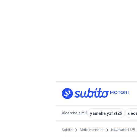
yamaha yzf r125
dece
Ricerche
simili
Subito
Moto e scooter
kawasaki el 125