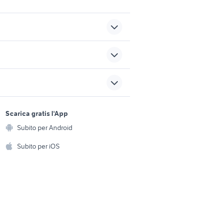
moto BMW R 1150 R
moto guzzi eldorado 1400
stivali tcx accessori moto
sports e hobby
a
Scarica gratis l'App
benelli tornado 900
ce
Animali
accessori moto
Subito per Android
ento e
Accessori per animali
hi
Subito per iOS
Musica e Film
omestici
Libri e Riviste
e Fai da te
Strumenti Musicali
amento e
ri
Sports