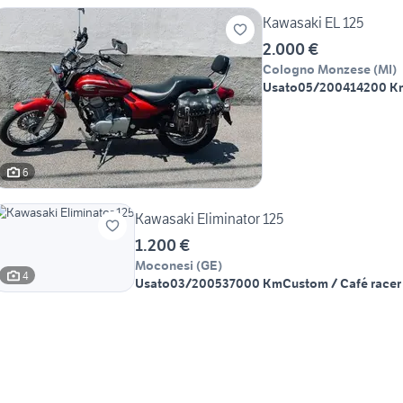
Kawasaki EL 125
2.000 €
Cologno Monzese
(
MI
)
Usato
05/2004
14200 K
6
Kawasaki Eliminator 125
1.200 €
Moconesi
(
GE
)
4
Usato
03/2005
37000 Km
Custom / Café racer