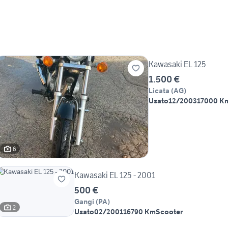
Kawasaki EL 125
1.500 €
Licata
(
AG
)
Usato
12/2003
17000 K
6
Kawasaki EL 125 - 2001
500 €
Gangi
(
PA
)
2
Usato
02/2001
16790 Km
Scooter