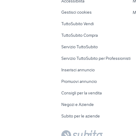
Accessibilità
M
Veicoli commerciali
Case vacanza
Gestisci cookies
M
Uffici e Locali
TuttoSubito Vendi
commerciali
TuttoSubito Compra
Servizio TuttoSubito
Servizio TuttoSubito per Professionisti
Inserisci annuncio
Promuovi annuncio
Consigli per la vendita
Negozi e Aziende
Subito per le aziende