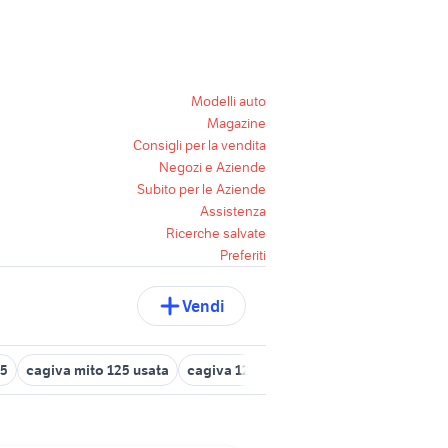
Modelli auto
Magazine
Consigli per la vendita
Negozi e Aziende
Subito per le Aziende
Assistenza
Ricerche salvate
Preferiti
Vendi
25
cagiva mito 125 usata
cagiva 125
vespa 125 usata bari
sc