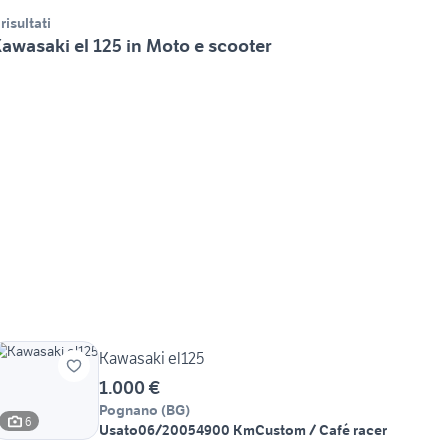
 risultati
awasaki el 125 in Moto e scooter
Kawasaki el125
1.000 €
Pognano
(
BG
)
6
Usato
06/2005
4900 Km
Custom / Café racer