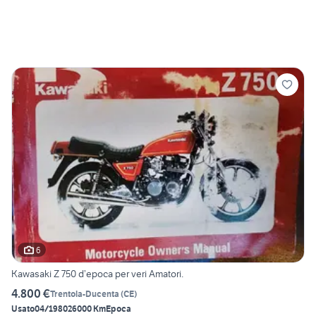
6
Kawasaki Z 750 d’epoca per veri Amatori.
4.800 €
Trentola-Ducenta
(
CE
)
Usato
04/1980
26000 Km
Epoca