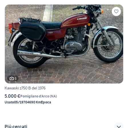
6
Kawaski z750 B del 1976
5.000 €
Pomigliano d'Arco
(
NA
)
Usato
05/1970
4690 Km
Epoca
Più cercati