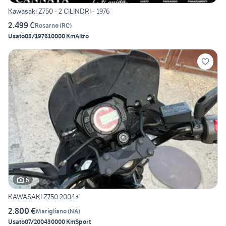
Kawasaki Z750 - 2 CILINDRI - 1976
2.499 €
Rosarno
(
RC
)
Usato
05/1976
10000 Km
Altro
6
KAWASAKI Z750 2004⚡️
2.800 €
Marigliano
(
NA
)
Usato
07/2004
30000 Km
Sport