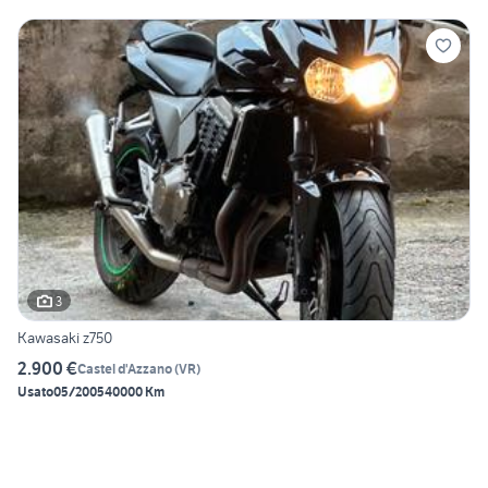
3
Kawasaki z750
2.900 €
Castel d'Azzano
(
VR
)
Usato
05/2005
40000 Km