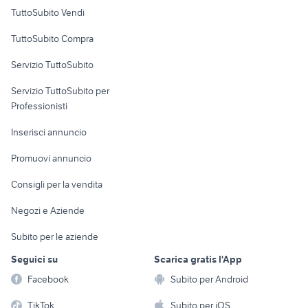
Case vacanza
TuttoSubito Vendi
Uffici e Locali
TuttoSubito Compra
commerciali
Servizio TuttoSubito
elettronica
per la casa e la
sports e hobby
Servizio TuttoSubito per
persona
Informatica
Animali
Professionisti
Arredamento e
Console e
Accessori per
Casalinghi
Inserisci annuncio
Videogiochi
animali
Elettrodomestici
Promuovi annuncio
Audio/Video
Musica e Film
Giardino e Fai da te
Consigli per la vendita
Fotografia
Libri e Riviste
Abbigliamento e
Negozi e Aziende
Telefonia
Strumenti Musicali
Accessori
Subito per le aziende
Sports
Tutto per i bambini
Seguici su
Scarica gratis l'App
Biciclette
Facebook
Subito per Android
Collezionismo
TikTok
Subito per iOS