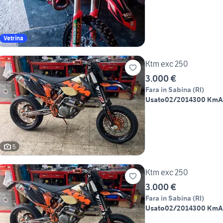
Vetrina
Ktm exc 250
3.000 €
Fara in Sabina
(
RI
)
Usato
02/2014
300 Km
A
5
Ktm exc 250
3.000 €
Fara in Sabina
(
RI
)
Usato
02/2014
300 Km
A