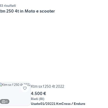
83 risultati
tm 250 4t in Moto e scooter
Ktm sx f 250 4t 2022
4.500 €
Rieti
(
RI
)
6
Usato
01/2022
1 Km
Cross / Enduro