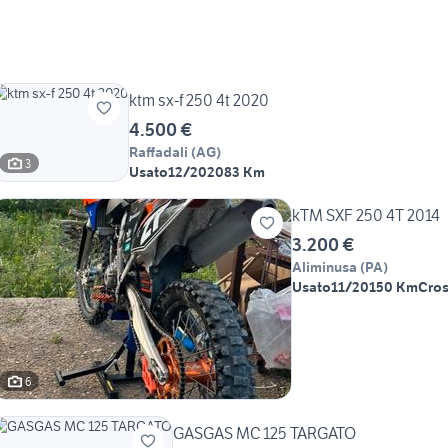
ktm sx-f 250 4t 2020
4.500 €
Raffadali
(
AG
)
3
Usato
12/2020
83 Km
kTM SXF 250 4T 2014
3.200 €
Aliminusa
(
PA
)
Usato
11/2015
0 Km
Cros
6
GASGAS MC 125 TARGATO