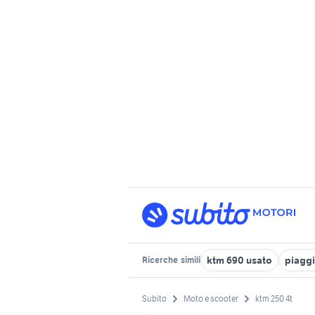
ktm 690 usato
piaggi
Ricerche
simili
Subito
Moto e scooter
ktm 250 4t