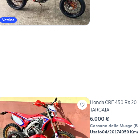
Vetrina
Honda CRF 450 RX 20
TARGATA
6.000 €
Cassano delle Murge
(
B
Usato
04/2017
4059 Km