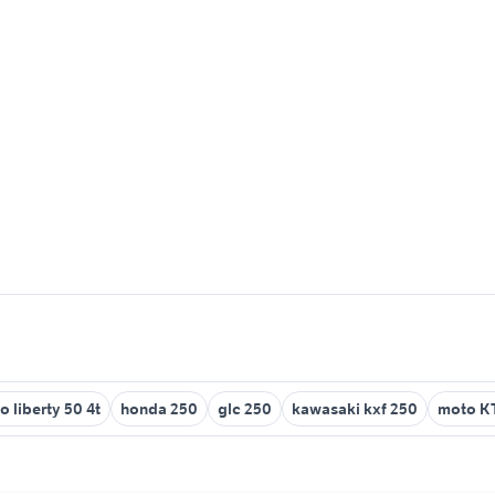
o liberty 50 4t
honda 250
glc 250
kawasaki kxf 250
moto K