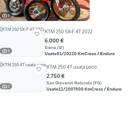
6
KTM 250 SX-F 4T 2022
6.000 €
Siena
(
SI
)
6
Usato
01/2022
0 Km
Cross / Enduro
KTM 250 4T usata poco
2.750 €
San Giovanni Rotondo
(
FG
)
6
Usato
12/2007
500 Km
Cross / Enduro