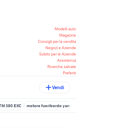
Modelli auto
Magazine
Consigli per la vendita
Negozi e Aziende
Subito per le Aziende
Assistenza
Ricerche salvate
Preferiti
Vendi
TM 380 EXC
motore fuoribordo yamaha 250 cv usato
ktm 625