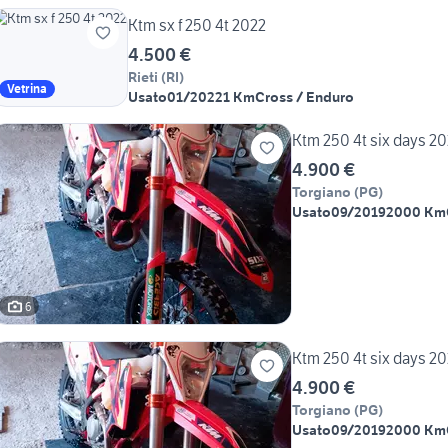
Ktm sx f 250 4t 2022
4.500 €
Rieti
(
RI
)
Vetrina
Usato
01/2022
1 Km
Cross / Enduro
Ktm 250 4t six days
4.900 €
Torgiano
(
PG
)
Usato
09/2019
2000 Km
6
Ktm 250 4t six days
4.900 €
Torgiano
(
PG
)
Usato
09/2019
2000 Km