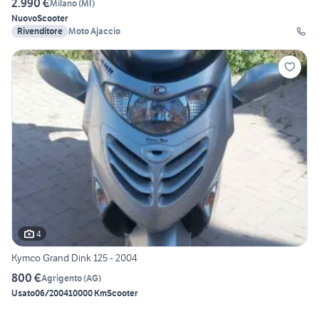
2.990 €
Milano
(
MI
)
Nuovo
Scooter
Rivenditore
Moto Ajaccio
4
Kymco Grand Dink 125 - 2004
800 €
Agrigento
(
AG
)
Usato
06/2004
10000 Km
Scooter