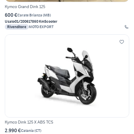
Kymco Grand Dink 125
600 €
Carate Brianza
(
MB
)
Usato
01/2006
17860 Km
Scooter
Rivenditore
MOTO EXPORT
Kymco Dink 125 X ABS TCS
2.990 €
Catania
(
CT
)