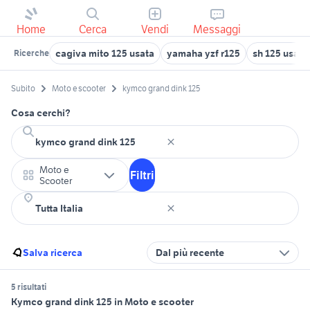
Home
Cerca
Vendi
Messaggi
cagiva mito 125 usata
yamaha yzf r125
sh 125 usat
Ricerche
Subito
Moto e scooter
kymco grand dink 125
Cosa cerchi?
Moto e
Filtri
Scooter
Salva ricerca
Dal più recente
5 risultati
Kymco grand dink 125 in Moto e scooter