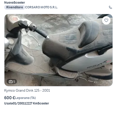
Nuovo
Scooter
Rivenditore
CORSARO MOTO S.R.L.
5
Kymco Grand Dink 125 - 2001
600 €
Leporano
(
TA
)
Usato
01/2001
12227 Km
Scooter