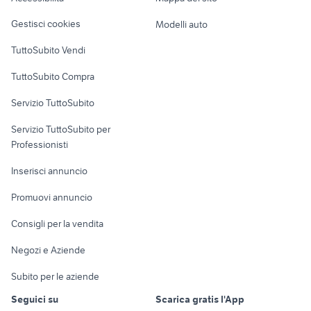
Loft, mansarde e
Veicoli commerciali
altro
Gestisci cookies
Modelli auto
Case vacanza
TuttoSubito Vendi
Uffici e Locali
TuttoSubito Compra
commerciali
Servizio TuttoSubito
elettronica
per la casa e la
sports e hobby
Servizio TuttoSubito per
persona
Informatica
Animali
Professionisti
Arredamento e
Console e
Accessori per
Casalinghi
Inserisci annuncio
Videogiochi
animali
Elettrodomestici
Promuovi annuncio
Audio/Video
Musica e Film
Giardino e Fai da te
Consigli per la vendita
Fotografia
Libri e Riviste
Abbigliamento e
Negozi e Aziende
Telefonia
Strumenti Musicali
Accessori
Subito per le aziende
Sports
Tutto per i bambini
Seguici su
Scarica gratis l'App
Biciclette