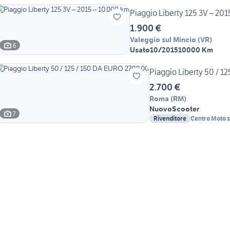
Piaggio Liberty 125 3V – 20
1.900 €
Valeggio sul Mincio
(
VR
)
6
Usato
10/2015
10000 Km
Piaggio Liberty 50 / 
2.700 €
Roma
(
RM
)
Nuovo
Scooter
7
Rivenditore
Centro Moto s