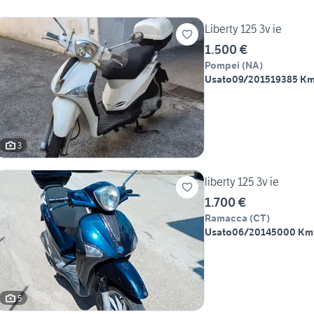
Liberty 125 3v ie
1.500 €
Pompei
(
NA
)
Usato
09/2015
19385 K
3
liberty 125 3v ie
1.700 €
Ramacca
(
CT
)
Usato
06/2014
5000 Km
5