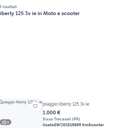
3 risultati
iberty 125 3v ie in Moto e scooter
piaggio liberty 125 3v ie
1.000 €
Sissa Trecasali
(
PR
)
6
Usato
09/2015
19895 Km
Scooter