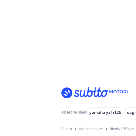
yamaha yzf r125
cagi
Ricerche
simili
Subito
Moto e scooter
liberty 125 3v ie