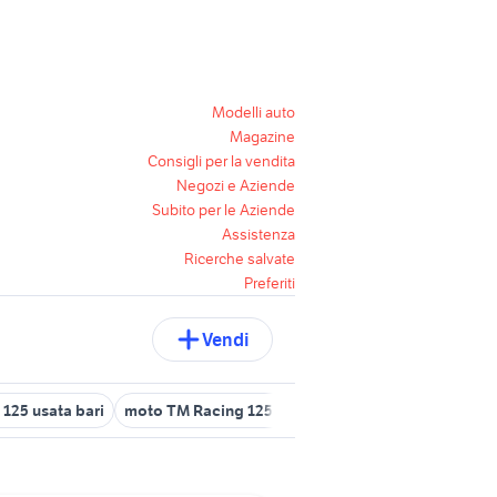
Modelli auto
Magazine
Consigli per la vendita
Negozi e Aziende
Subito per le Aziende
Assistenza
Ricerche salvate
Preferiti
Vendi
 125 usata bari
moto TM Racing 125 Enduro
derbi gpr 125 2t
m