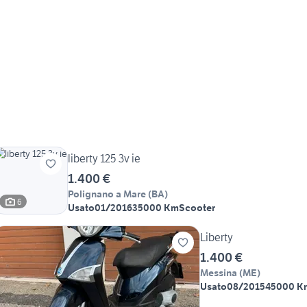
liberty 125 3v ie
1.400 €
Polignano a Mare
(
BA
)
6
Usato
01/2016
35000 Km
Scooter
Liberty
1.400 €
Messina
(
ME
)
Usato
08/2015
45000 K