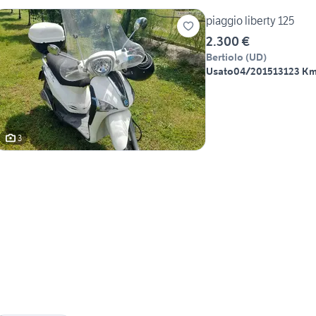
piaggio liberty 125
2.300 €
Bertiolo
(
UD
)
Usato
04/2015
13123 K
3