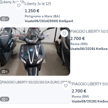
Liberty 3v ie 125
1.250 €
Polignano a Mare
(
BA
)
4
Usato
06/2014
25000 Km
Sport
PIAGGIO LIBERTY 50/
2.700 €
Roma
(
RM
)
Usato
08/2026
1 Km
Sco
6
PIAGGIO LIBERTY 50
2.700 €
Roma
(
RM
)
6
Usato
08/2026
1 Km
Sc