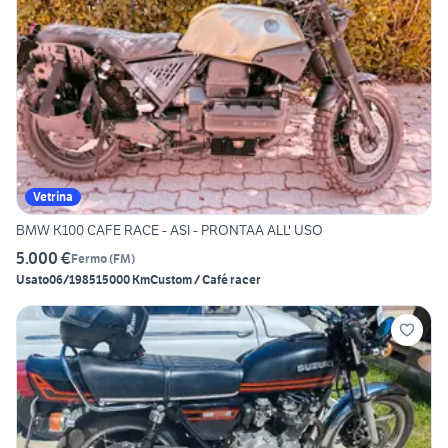
Vetrina
BMW K100 CAFE RACE - ASI - PRONTAA ALL' USO
5.000 €
Fermo
(
FM
)
Usato
06/1985
15000 Km
Custom / Café racer