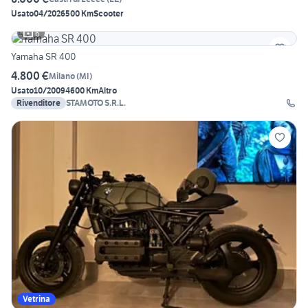
Usato
04/2026
500 Km
Scooter
6
Yamaha SR 400
4.800 €
Milano
(
MI
)
Usato
10/2009
4600 Km
Altro
Rivenditore
STAMOTO S.R.L.
Vetrina