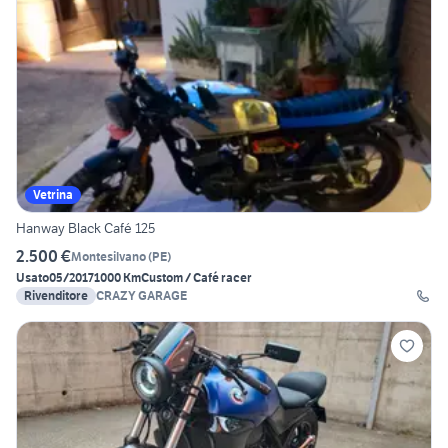
Vetrina
Hanway Black Café 125
2.500 €
Montesilvano
(
PE
)
Usato
05/2017
1000 Km
Custom / Café racer
Rivenditore
CRAZY GARAGE