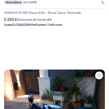
Rivenditore
MV MOTO
5
YAMAHA XV 950 Racer 60th - Borsa Casco Terminale
5.350 €
Desenzano del Garda
(
BS
)
Usato
12/2018
12500 Km
Custom / Café racer