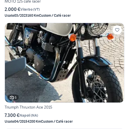
MOTO 125 cafè racer
2.000 €
Viterbo
(
VT
)
Usato
03/2023
160 Km
Custom / Café racer
6
Triumph Thruxton Ace 2015
7.300 €
Napoli
(
NA
)
Usato
04/2015
4200 Km
Custom / Café racer