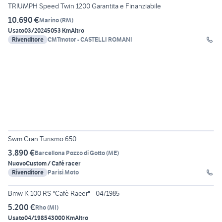
TRIUMPH Speed Twin 1200 Garantita e Finanziabile
10.690 €
Marino
(
RM
)
Usato
03/2024
5053 Km
Altro
Rivenditore
CMTmotor - CASTELLI ROMANI
5
Swm Gran Turismo 650
3.890 €
Barcellona Pozzo di Gotto
(
ME
)
Nuovo
Custom / Café racer
Rivenditore
Parisi Moto
24
Bmw K 100 RS "Cafè Racer" - 04/1985
5.200 €
Rho
(
MI
)
Usato
04/1985
43000 Km
Altro