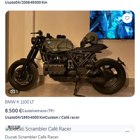
Usato
04/2006
49000 Km
5
BMW K 1100 LT
8.500 €
Castelvetrano
(
TP
)
Usato
04/1993
4000 Km
Custom / Café racer
6
Ducati Scrambler Cafè Racer