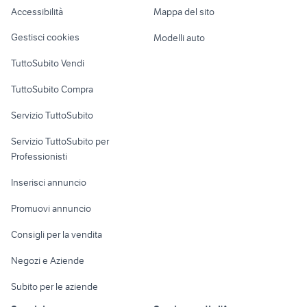
Accessibilità
Mappa del sito
Loft, mansarde e
Veicoli commerciali
altro
Gestisci cookies
Modelli auto
Case vacanza
TuttoSubito Vendi
Uffici e Locali
TuttoSubito Compra
commerciali
Servizio TuttoSubito
elettronica
per la casa e la
sports e hobby
Servizio TuttoSubito per
persona
Informatica
Animali
Professionisti
Arredamento e
Console e
Accessori per
Casalinghi
Inserisci annuncio
Videogiochi
animali
Elettrodomestici
Promuovi annuncio
Audio/Video
Musica e Film
Giardino e Fai da te
Consigli per la vendita
Fotografia
Libri e Riviste
Abbigliamento e
Negozi e Aziende
Telefonia
Strumenti Musicali
Accessori
Subito per le aziende
Sports
Tutto per i bambini