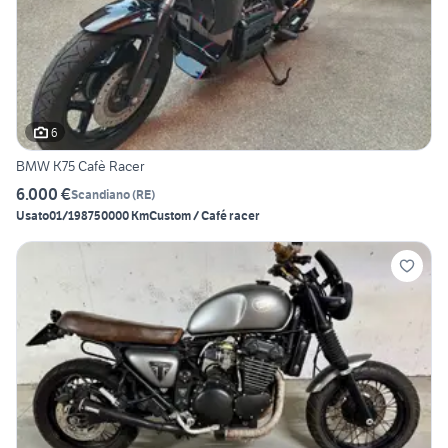
6
BMW K75 Cafè Racer
6.000 €
Scandiano
(
RE
)
Usato
01/1987
50000 Km
Custom / Café racer