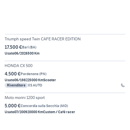
4
Triumph speed Twin CAFE RACER EDITION
17.500 €
Bari
(
BA
)
Usato
06/2026
500 Km
10
HONDA CX 500
4.500 €
Pordenone
(
PN
)
Usato
06/1982
25000 Km
Scooter
Rivenditore
XS AUTO
5
Moto morini 1200 sport
5.000 €
Concordia sulla Secchia
(
MO
)
Usato
07/2009
20000 Km
Custom / Café racer