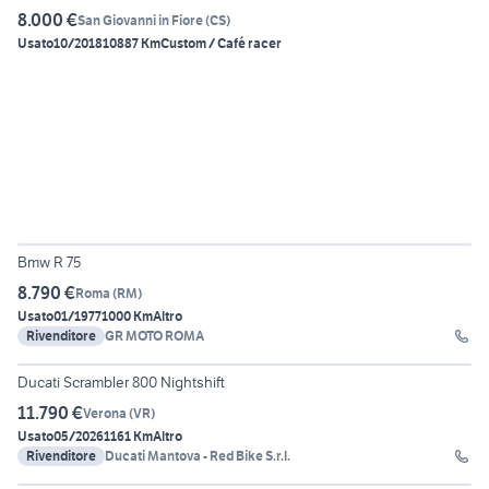
8.000 €
San Giovanni in Fiore
(
CS
)
Usato
10/2018
10887 Km
Custom / Café racer
16
Bmw R 75
8.790 €
Roma
(
RM
)
Usato
01/1977
1000 Km
Altro
Rivenditore
GR MOTO ROMA
14
Ducati Scrambler 800 Nightshift
11.790 €
Verona
(
VR
)
Usato
05/2026
1161 Km
Altro
Rivenditore
Ducati Mantova - Red Bike S.r.l.
8