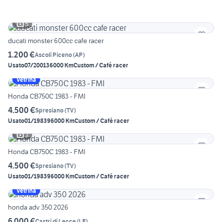
5
ducati monster 600cc cafe racer
1.200 €
Ascoli Piceno
(
AP
)
Usato
07/2001
36000 Km
Custom / Café racer
Vetrina
Honda CB750C 1983 - FMI
4.500 €
Spresiano
(
TV
)
Usato
01/1983
96000 Km
Custom / Café racer
3
Honda CB750C 1983 - FMI
4.500 €
Spresiano
(
TV
)
Usato
01/1983
96000 Km
Custom / Café racer
Vetrina
honda adv 350 2026
6.000 €
Castri di Lecce
(
LE
)