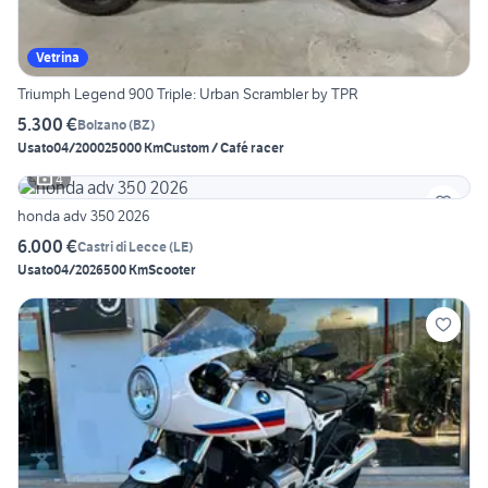
Vetrina
Triumph Legend 900 Triple: Urban Scrambler by TPR
5.300 €
Bolzano
(
BZ
)
Usato
04/2000
25000 Km
Custom / Café racer
4
honda adv 350 2026
6.000 €
Castri di Lecce
(
LE
)
Usato
04/2026
500 Km
Scooter