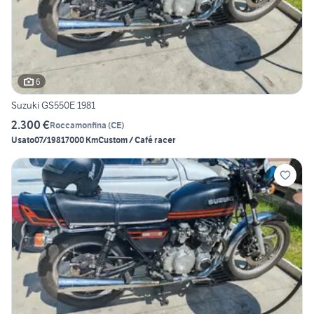
6
Suzuki GS550E 1981
2.300 €
Roccamonfina
(
CE
)
Usato
07/1981
7000 Km
Custom / Café racer