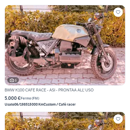
6
BMW K100 CAFE RACE - ASI - PRONTAA ALL' USO
5.000 €
Fermo
(
FM
)
Usato
06/1985
15000 Km
Custom / Café racer