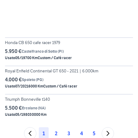
5
Honda CB 650 cafe racer 1979
5.950 €
Castelfranco di Sotto
(
PI
)
Usato
05/1970
0 Km
Custom / Café racer
6
Royal Enfield Continental GT 650 - 2021 | 6.000km
4.000 €
Spoleto
(
PG
)
Usato
07/2021
6000 Km
Custom / Café racer
6
Triumph Bonneville t140
5.500 €
Ercolano
(
NA
)
Usato
05/1980
30000 Km
1
2
3
4
5