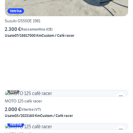
Vetrina
Suzuki GS550E 1981
2.300 €
Roccamonfina
(
CE
)
Usato
07/1981
7000 Km
Custom / Café racer
4
MOTO 125 cafè racer
2.000 €
Viterbo
(
VT
)
Usato
03/2023
160 Km
Custom / Café racer
Vetrina