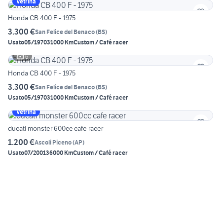
Vetrina
Honda CB 400 F - 1975
3.300 €
San Felice del Benaco
(
BS
)
Usato
05/1970
31000 Km
Custom / Café racer
6
Honda CB 400 F - 1975
3.300 €
San Felice del Benaco
(
BS
)
Usato
05/1970
31000 Km
Custom / Café racer
Vetrina
ducati monster 600cc cafe racer
1.200 €
Ascoli Piceno
(
AP
)
Usato
07/2001
36000 Km
Custom / Café racer