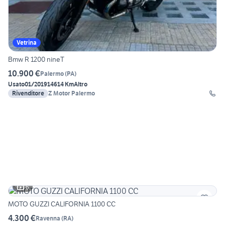
Vetrina
Bmw R 1200 nineT
10.900 €
Palermo
(
PA
)
Usato
01/2019
14614 Km
Altro
Rivenditore
Z Motor Palermo
6
MOTO GUZZI CALIFORNIA 1100 CC
4.300 €
Ravenna
(
RA
)