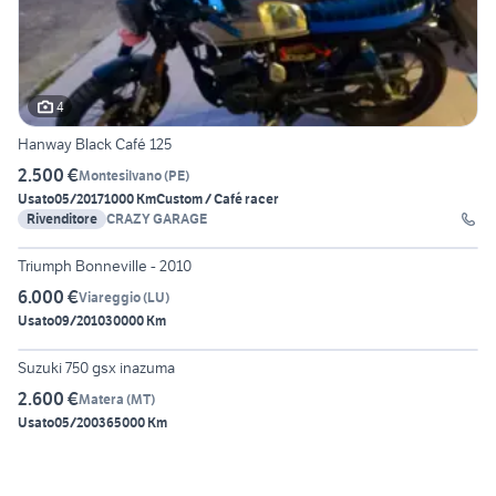
4
Hanway Black Café 125
2.500 €
Montesilvano
(
PE
)
Usato
05/2017
1000 Km
Custom / Café racer
Rivenditore
CRAZY GARAGE
5
Triumph Bonneville - 2010
6.000 €
Viareggio
(
LU
)
Usato
09/2010
30000 Km
6
Suzuki 750 gsx inazuma
2.600 €
Matera
(
MT
)
Usato
05/2003
65000 Km