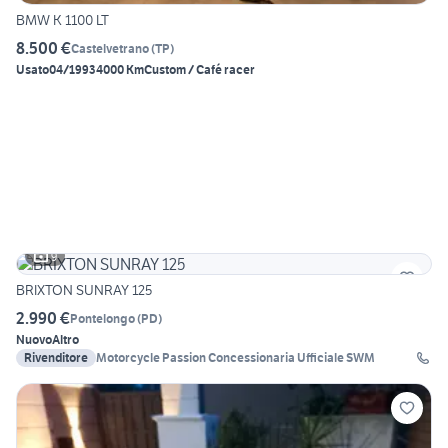
BMW K 1100 LT
8.500 €
Castelvetrano
(
TP
)
Usato
04/1993
4000 Km
Custom / Café racer
9
BRIXTON SUNRAY 125
2.990 €
Pontelongo
(
PD
)
Nuovo
Altro
Rivenditore
Motorcycle Passion Concessionaria Ufficiale SWM