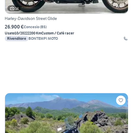
14
Harley-Davidson Street Glide
26.900 €
Concesio
(
BS
)
Usato
10/2022
2200 Km
Custom / Café racer
Rivenditore
BONTEMPI MOTO