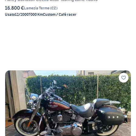
16.800 €
Lamezia Terme
(
CZ
)
Usato
12/2000
7000 Km
Custom / Café racer