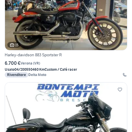
15
Harley-davidson 883 Sportster R
6.700 €
Verona
(
VR
)
Usato
04/2005
50460 Km
Custom / Café racer
Rivenditore
Delta Moto