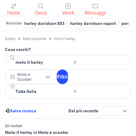
Home
Cerca
Vendi
Messaggi
harley davidson 883
harley davidson napoli
permut
Ricerche
Subito
Moto e scooter
moto it harley
Cosa cerchi?
Moto e
Filtri
Scooter
Salva ricerca
Dal più recente
10 risultati
Moto it harley in Moto e scooter