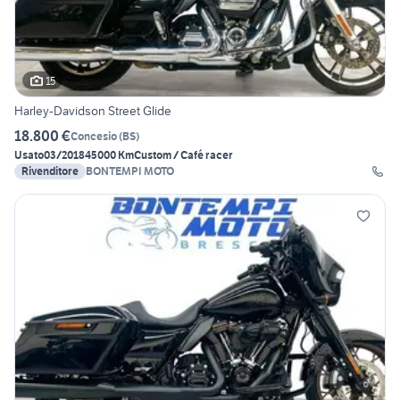
15
Harley-Davidson Street Glide
18.800 €
Concesio
(
BS
)
Usato
03/2018
45000 Km
Custom / Café racer
Rivenditore
BONTEMPI MOTO