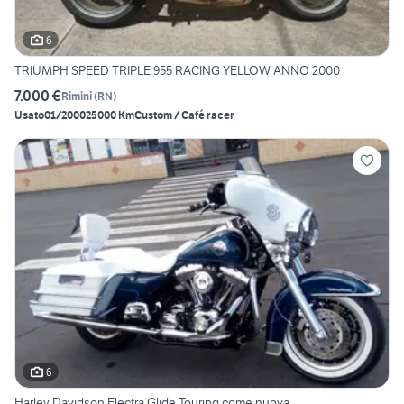
6
TRIUMPH SPEED TRIPLE 955 RACING YELLOW ANNO 2000
7.000 €
Rimini
(
RN
)
Usato
01/2000
25000 Km
Custom / Café racer
6
Harley Davidson Electra Glide Touring come nuova