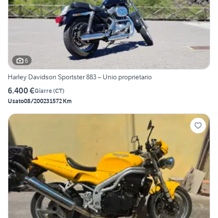
6
Harley Davidson Sportster 883 – Unio proprietario
6.400 €
Giarre
(
CT
)
Usato
08/2002
31572 Km