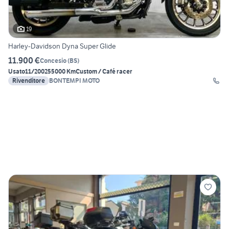
19
Harley-Davidson Dyna Super Glide
11.900 €
Concesio
(
BS
)
Usato
11/2002
55000 Km
Custom / Café racer
Rivenditore
BONTEMPI MOTO