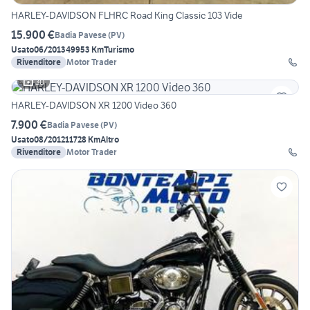
HARLEY-DAVIDSON FLHRC Road King Classic 103 Vide
15.900 €
Badia Pavese
(
PV
)
Usato
06/2013
49953 Km
Turismo
Rivenditore
Motor Trader
30
HARLEY-DAVIDSON XR 1200 Video 360
7.900 €
Badia Pavese
(
PV
)
Usato
08/2012
11728 Km
Altro
Rivenditore
Motor Trader