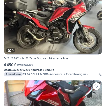
5
MOTO MORINI X Cape 650 cerchi in lega Abs
4.650 €
Avellino
(
AV
)
Usato
03/2023
17200 Km
Cross / Enduro
Rivenditore
CASA DELLA MOTO - Accessori e Ricambi originali