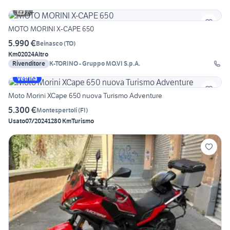
7
MOTO MORINI X-CAPE 650
5.990 €
Beinasco
(
TO
)
Km0
2024
Altro
Rivenditore
K-TORINO - Gruppo MO.VI S.p.A.
Vetrina
Moto Morini XCape 650 nuova Turismo Adventure
5.300 €
Montespertoli
(
FI
)
Usato
07/2024
1280 Km
Turismo