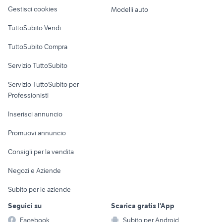
Veicoli commerciali
altro
Gestisci cookies
Modelli auto
Case vacanza
TuttoSubito Vendi
Uffici e Locali
TuttoSubito Compra
commerciali
Servizio TuttoSubito
elettronica
per la casa e la
sports e hobby
Servizio TuttoSubito per
persona
Informatica
Animali
Professionisti
Arredamento e
Console e
Accessori per
Casalinghi
Inserisci annuncio
Videogiochi
animali
Elettrodomestici
Promuovi annuncio
Audio/Video
Musica e Film
Giardino e Fai da te
Consigli per la vendita
Fotografia
Libri e Riviste
Abbigliamento e
Negozi e Aziende
Telefonia
Strumenti Musicali
Accessori
Subito per le aziende
Sports
Tutto per i bambini
Seguici su
Scarica gratis l'App
Biciclette
Facebook
Subito per Android