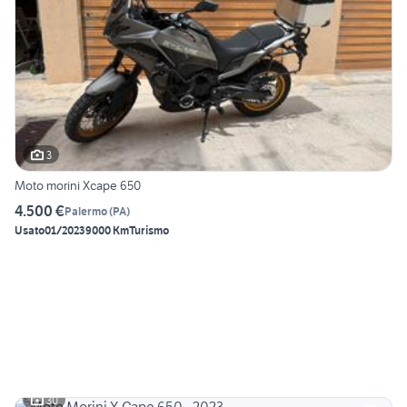
3
Moto morini Xcape 650
4.500 €
Palermo
(
PA
)
Usato
01/2023
9000 Km
Turismo
30