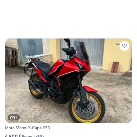
6
Moto Morini X-Cape 650
4.800 €
Perugia
(
PG
)