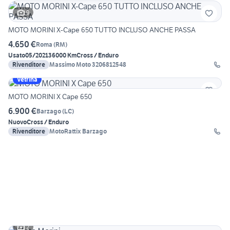
9
MOTO MORINI X-Cape 650 TUTTO INCLUSO ANCHE PASSA
4.650 €
Roma
(
RM
)
Usato
05/2021
36000 Km
Cross / Enduro
Rivenditore
Massimo Moto 3206812548
Vetrina
MOTO MORINI X Cape 650
6.900 €
Barzago
(
LC
)
Nuovo
Cross / Enduro
Rivenditore
MotoRattix Barzago
2