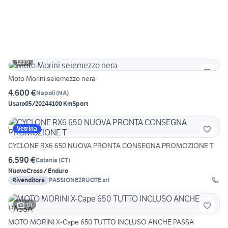
5
Moto Morini seiemezzo nera
4.600 €
Napoli
(
NA
)
Usato
05/2024
4100 Km
Sport
Vetrina
CYCLONE RX6 650 NUOVA PRONTA CONSEGNA PROMOZIONE T
6.590 €
Catania
(
CT
)
Nuovo
Cross / Enduro
Rivenditore
PASSIONE2RUOTE srl
10
MOTO MORINI X-Cape 650 TUTTO INCLUSO ANCHE PASSA