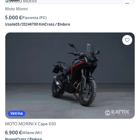
Moto Morini
5.000 €
Piacenza
(
PC
)
Usato
03/2024
6700 Km
Cross / Enduro
Vetrina
MOTO MORINI X Cape 650
6.900 €
Milano
(
MI
)
Nuovo
Cross / Enduro