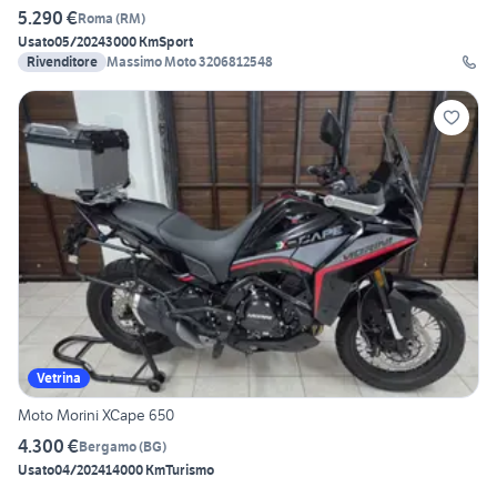
5.290 €
Roma
(
RM
)
Usato
05/2024
3000 Km
Sport
Rivenditore
Massimo Moto 3206812548
Vetrina
Moto Morini XCape 650
4.300 €
Bergamo
(
BG
)
Usato
04/2024
14000 Km
Turismo