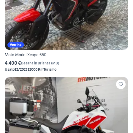
Vetrina
Moto Morini Xcape 650
4.400 €
Besana in Brianza
(
MB
)
Usato
12/2023
12000 Km
Turismo