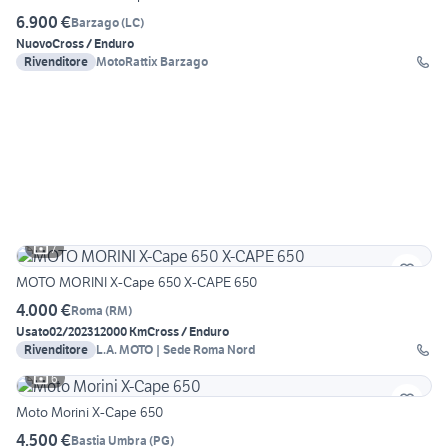
6.900 €
Barzago
(
LC
)
Nuovo
Cross / Enduro
Rivenditore
MotoRattix Barzago
7
MOTO MORINI X-Cape 650 X-CAPE 650
4.000 €
Roma
(
RM
)
Usato
02/2023
12000 Km
Cross / Enduro
Rivenditore
L.A. MOTO | Sede Roma Nord
6
Moto Morini X-Cape 650
4.500 €
Bastia Umbra
(
PG
)