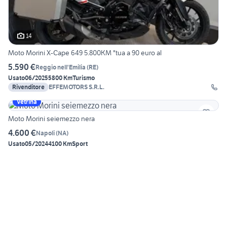
14
Moto Morini X-Cape 649 5.800KM "tua a 90 euro al
5.590 €
Reggio nell'Emilia
(
RE
)
Usato
06/2025
5800 Km
Turismo
Rivenditore
EFFEMOTORS S.R.L.
Vetrina
Moto Morini seiemezzo nera
4.600 €
Napoli
(
NA
)
Usato
05/2024
4100 Km
Sport