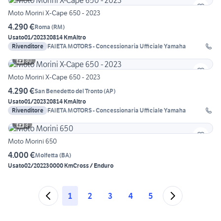
Moto Morini X-Cape 650 - 2023
4.290 €
Roma
(
RM
)
Usato
01/2023
20814 Km
Altro
Rivenditore
FAIETA MOTORS - Concessionaria Ufficiale Yamaha
30
Moto Morini X-Cape 650 - 2023
4.290 €
San Benedetto del Tronto
(
AP
)
Usato
01/2023
20814 Km
Altro
Rivenditore
FAIETA MOTORS - Concessionaria Ufficiale Yamaha
3
Moto Morini 650
4.000 €
Molfetta
(
BA
)
Usato
02/2022
30000 Km
Cross / Enduro
1
2
3
4
5