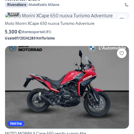
Rivenditore
MotoRattix Milano
6
Moto Morini XCape 650 nuova Turismo Adventure
5.300 €
Montespertoli
(
FI
)
Usato
07/2024
1280 Km
Turismo
Vetrina
MOTO MORINI X Cape 650 cerchi a raggi Abs