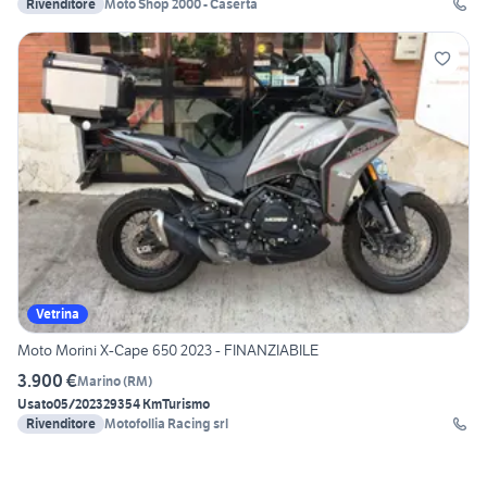
Rivenditore
Moto Shop 2000 - Caserta
Vetrina
Moto Morini X-Cape 650 2023 - FINANZIABILE
3.900 €
Marino
(
RM
)
Usato
05/2023
29354 Km
Turismo
Rivenditore
Motofollia Racing srl