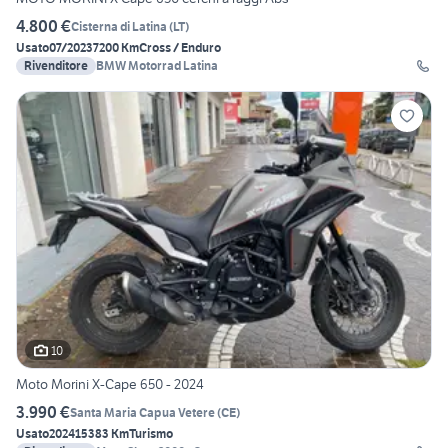
4.800 €
Cisterna di Latina
(
LT
)
Usato
07/2023
7200 Km
Cross / Enduro
Rivenditore
BMW Motorrad Latina
10
Moto Morini X-Cape 650 - 2024
3.990 €
Santa Maria Capua Vetere
(
CE
)
Usato
2024
15383 Km
Turismo