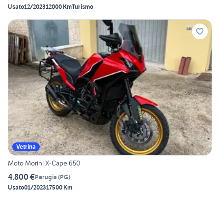
Usato
12/2023
12000 Km
Turismo
Vetrina
Moto Morini X-Cape 650
4.800 €
Perugia
(
PG
)
Usato
01/2023
17500 Km