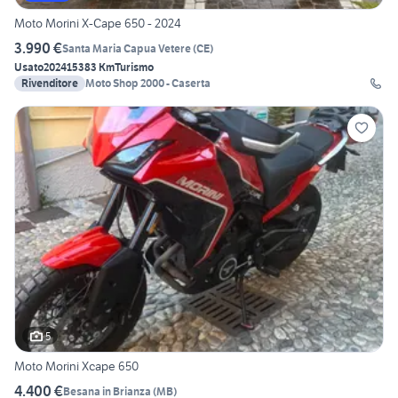
Moto Morini X-Cape 650 - 2024
3.990 €
Santa Maria Capua Vetere
(
CE
)
Usato
2024
15383 Km
Turismo
Rivenditore
Moto Shop 2000 - Caserta
5
Moto Morini Xcape 650
4.400 €
Besana in Brianza
(
MB
)