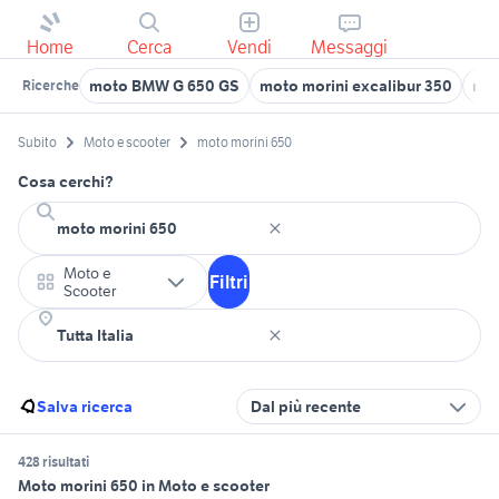
Home
Cerca
Vendi
Messaggi
moto BMW G 650 GS
moto morini excalibur 350
mot
Ricerche
Subito
Moto e scooter
moto morini 650
Cosa cerchi?
Moto e
Filtri
Scooter
Salva ricerca
Dal più recente
428 risultati
Moto morini 650 in Moto e scooter