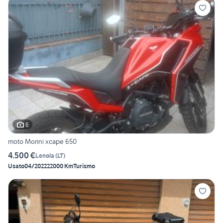
6
moto Morini xcape 650
4.500 €
Lenola
(
LT
)
Usato
04/2022
22000 Km
Turismo