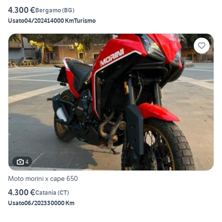
4.300 €
Bergamo
(
BG
)
Usato
04/2024
14000 Km
Turismo
4
Moto morini x cape 650
4.300 €
Catania
(
CT
)
Usato
06/2023
30000 Km