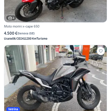
4
Moto morini x-cape 650
4.500 €
Genova
(
GE
)
Usato
06/2024
11200 Km
Turismo
Vetrina