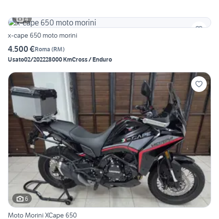
4
x-cape 650 moto morini
4.500 €
Roma
(
RM
)
Usato
02/2022
28000 Km
Cross / Enduro
6
Moto Morini XCape 650