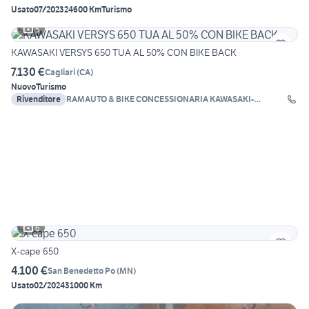
Usato
07/2023
24600 Km
Turismo
5
KAWASAKI VERSYS 650 TUA AL 50% CON BIKE BACK
7.130 €
Cagliari
(
CA
)
Nuovo
Turismo
Rivenditore
RAMAUTO & BIKE CONCESSIONARIA KAWASAKI-
BENELLI
6
X-cape 650
4.100 €
San Benedetto Po
(
MN
)
Usato
02/2024
31000 Km