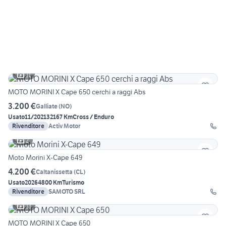
11
MOTO MORINI X Cape 650 cerchi a raggi Abs
3.200 €
Galliate
(
NO
)
Usato
11/2021
32167 Km
Cross / Enduro
Rivenditore
Activ Motor
2
Moto Morini X-Cape 649
4.200 €
Caltanissetta
(
CL
)
Usato
2026
4800 Km
Turismo
Rivenditore
SAMOTO SRL
13
MOTO MORINI X Cape 650