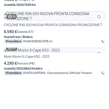
Usato
01/2023
17500 Km
19
CYCLONE RX6 650 NUOVA PRONTA CONSEGNA PROMOZIONE T
6.590 €
Catania
(
CT
)
Nuovo
Cross / Enduro
Rivenditore
PASSIONE2RUOTE srl
30
Moto Morini X-Cape 650 - 2023
4.290 €
Pescara
(
PE
)
Usato
01/2023
20814 Km
Altro
Rivenditore
FAIETA MOTORS - Concessionaria Ufficiale Yamaha