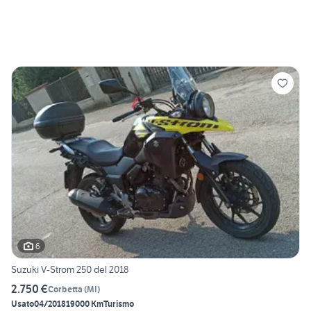
6
Suzuki V-Strom 250 del 2018
2.750 €
Corbetta
(
MI
)
Usato
04/2018
19000 Km
Turismo