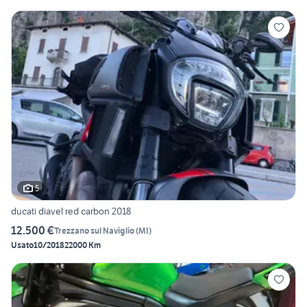
5
ducati diavel red carbon 2018
12.500 €
Trezzano sul Naviglio
(
MI
)
Usato
10/2018
22000 Km