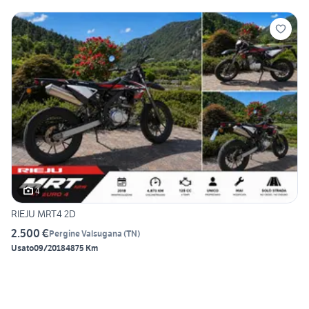
4
RIEJU MRT4 2D
2.500 €
Pergine Valsugana
(
TN
)
Usato
09/2018
4875 Km