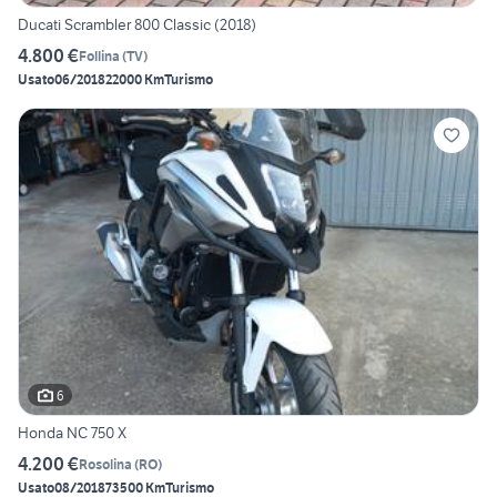
Ducati Scrambler 800 Classic (2018)
4.800 €
Follina
(
TV
)
Usato
06/2018
22000 Km
Turismo
6
Honda NC 750 X
4.200 €
Rosolina
(
RO
)
Usato
08/2018
73500 Km
Turismo