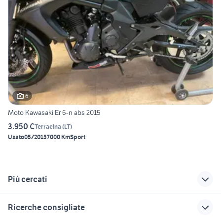
6
Moto Kawasaki Er 6-n abs 2015
3.950 €
Terracina
(
LT
)
Usato
05/2015
7000 Km
Sport
Più cercati
Correlati
Richerche simili
Suggerimenti
Ricerche consigliate
moto cafe racer
bmw 1000 rr 2018
cagiva mito 125