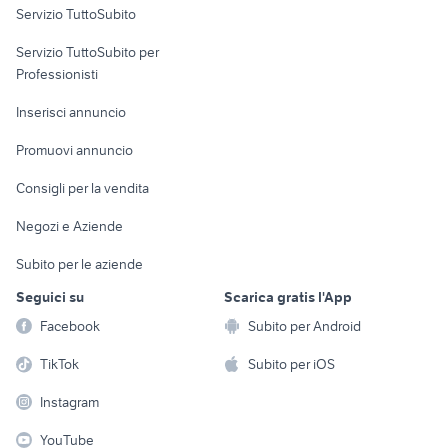
Servizio TuttoSubito
elettronica
per la casa e la
sports e hobby
Servizio TuttoSubito per
persona
Informatica
Animali
Professionisti
Arredamento e
Console e
Accessori per
Casalinghi
Inserisci annuncio
Videogiochi
animali
Elettrodomestici
Promuovi annuncio
Audio/Video
Musica e Film
Giardino e Fai da te
Consigli per la vendita
Fotografia
Libri e Riviste
Abbigliamento e
Negozi e Aziende
Telefonia
Strumenti Musicali
Accessori
Subito per le aziende
Sports
Tutto per i bambini
Seguici su
Scarica gratis l'App
Biciclette
Facebook
Subito per Android
Collezionismo
TikTok
Subito per iOS
Instagram
YouTube