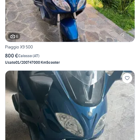
6
Piaggio X9 500
800 €
Calosso
(
AT
)
Usato
01/2007
47000 Km
Scooter