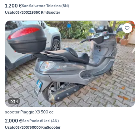
1.200 €
San Salvatore Telesino
(
BN
)
Usato
03/2002
19350 Km
Scooter
4
scooter Piaggio X9 500 cc
2.000 €
San Paolo di Jesi
(
AN
)
Usato
08/2007
50000 Km
Scooter