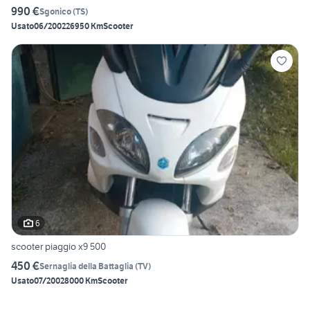
990 €
Sgonico
(
TS
)
Usato
06/2002
26950 Km
Scooter
6
scooter piaggio x9 500
450 €
Sernaglia della Battaglia
(
TV
)
Usato
07/2002
8000 Km
Scooter