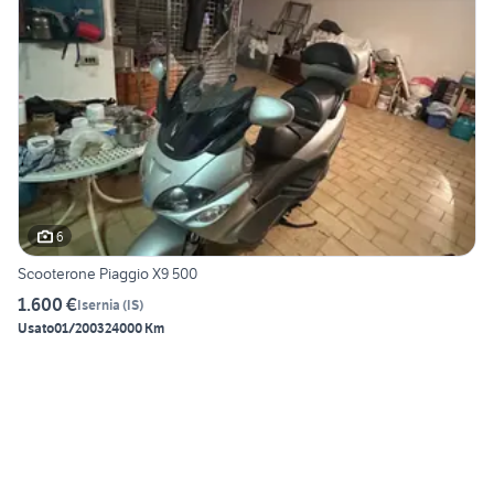
6
Scooterone Piaggio X9 500
1.600 €
Isernia
(
IS
)
Usato
01/2003
24000 Km