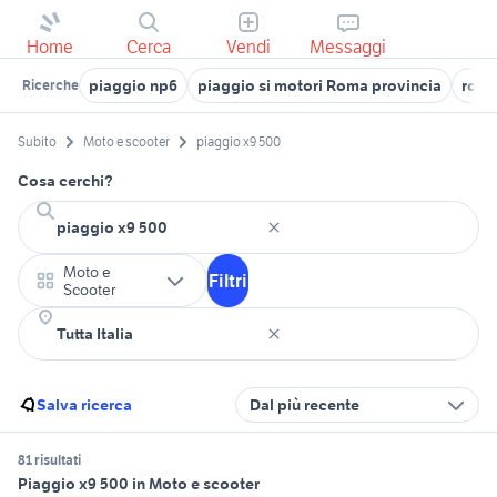
Home
Cerca
Vendi
Messaggi
piaggio np6
piaggio si motori Roma provincia
roul
Ricerche
Subito
Moto e scooter
piaggio x9 500
Cosa cerchi?
Moto e
Filtri
Scooter
Salva ricerca
Dal più recente
81 risultati
Piaggio x9 500 in Moto e scooter