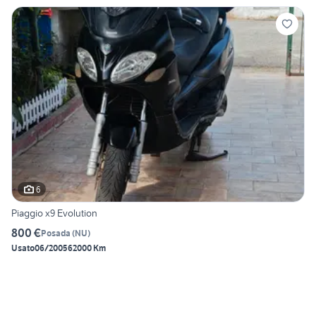
6
Piaggio x9 Evolution
800 €
Posada
(
NU
)
Usato
06/2005
62000 Km