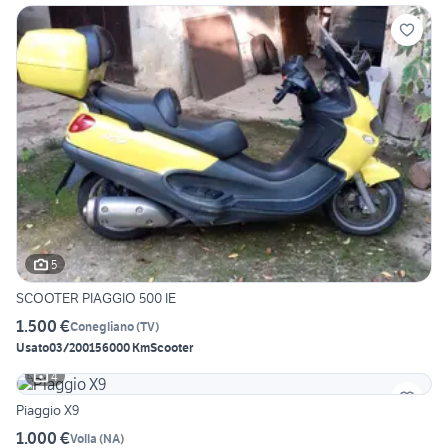
5
SCOOTER PIAGGIO 500 IE
1.500 €
Conegliano
(
TV
)
Usato
03/2001
56000 Km
Scooter
4
Piaggio X9
1.000 €
Volla
(
NA
)