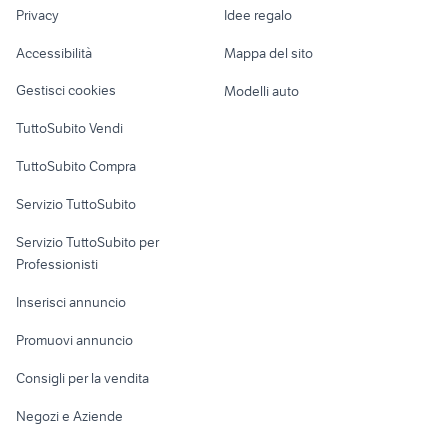
lavoro
honda vt 750 shadow
beta techno 250 accessori moto
Privacy
Idee regalo
Garage e box
Caravan e Camper
Accessibilità
Mappa del sito
Loft, mansarde e
Veicoli commerciali
altro
Gestisci cookies
Modelli auto
Case vacanza
TuttoSubito Vendi
Uffici e Locali
TuttoSubito Compra
commerciali
Servizio TuttoSubito
elettronica
per la casa e la
sports e hobby
Servizio TuttoSubito per
persona
Informatica
Animali
Professionisti
Arredamento e
Console e
Accessori per
Casalinghi
Inserisci annuncio
Videogiochi
animali
Elettrodomestici
Promuovi annuncio
Audio/Video
Musica e Film
Giardino e Fai da te
Consigli per la vendita
Fotografia
Libri e Riviste
Abbigliamento e
Negozi e Aziende
Telefonia
Strumenti Musicali
Accessori