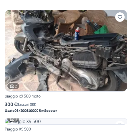
2
piaggio x9 500 moto
300 €
Sassari
(
SS
)
Usato
06/2006
10000 Km
Scooter
3
Piaggio X9 500