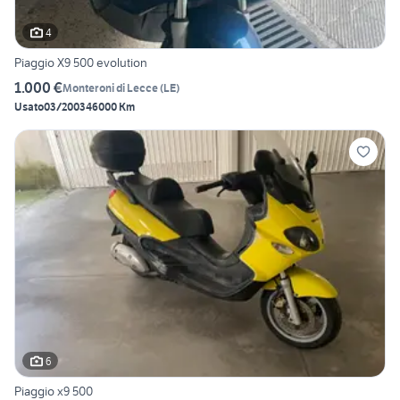
4
Piaggio X9 500 evolution
1.000 €
Monteroni di Lecce
(
LE
)
Usato
03/2003
46000 Km
6
Piaggio x9 500