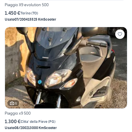
Piaggio X9 evolution 500
1.450 €
Torino
(
TO
)
Usato
07/2004
15525 Km
Scooter
6
Piaggio x9 500
1.300 €
Citta' della Pieve
(
PG
)
Usato
08/2002
13000 Km
Scooter