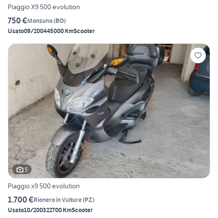
Piaggio X9 500 evolution
750 €
Monzuno
(
BO
)
Usato
09/2004
45000 Km
Scooter
5
Piaggio x9 500 evolution
1.700 €
Rionero in Vulture
(
PZ
)
Usato
10/2003
22700 Km
Scooter