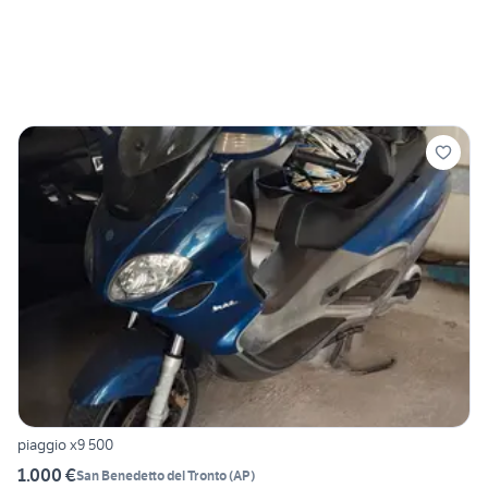
piaggio x9 500
1.000 €
San Benedetto del Tronto
(
AP
)