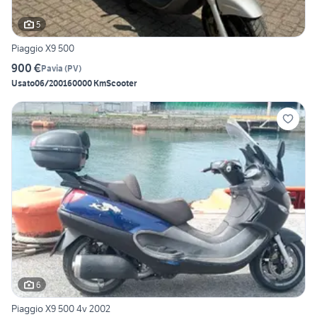
5
Piaggio X9 500
900 €
Pavia
(
PV
)
Usato
06/2001
60000 Km
Scooter
6
Piaggio X9 500 4v 2002