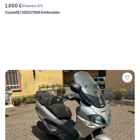
1.000 €
Vicenza
(
VI
)
Usato
05/2002
37000 Km
Scooter