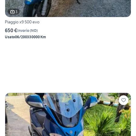
3
Piaggio x9 500 evo
650 €
Invorio
(
NO
)
Usato
06/2003
30000 Km