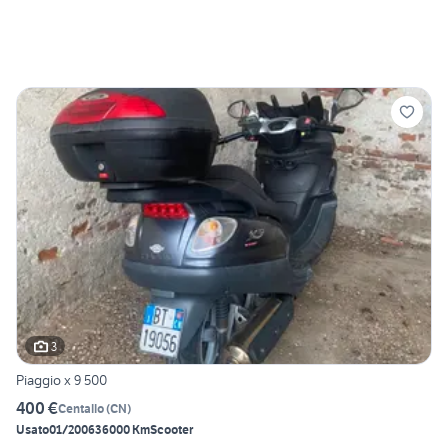
3
Piaggio x 9 500
400 €
Centallo
(
CN
)
Usato
01/2006
36000 Km
Scooter