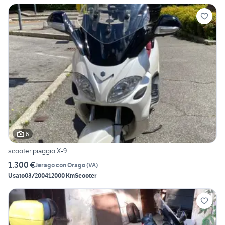
6
scooter piaggio X-9
1.300 €
Jerago con Orago
(
VA
)
Usato
03/2004
12000 Km
Scooter