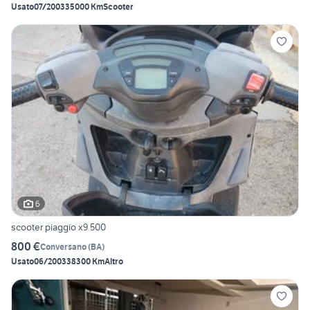
Usato
07/2003
35000 Km
Scooter
6
scooter piaggio x9 500
800 €
Conversano
(
BA
)
Usato
06/2003
38300 Km
Altro