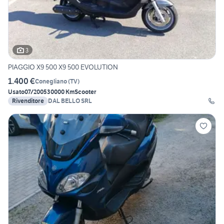
3
PIAGGIO X9 500 X9 500 EVOLUTION
1.400 €
Conegliano
(
TV
)
Usato
07/2005
30000 Km
Scooter
Rivenditore
DAL BELLO SRL