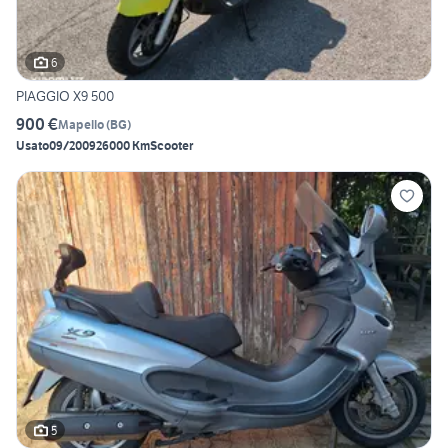
6
PIAGGIO X9 500
900 €
Mapello
(
BG
)
Usato
09/2009
26000 Km
Scooter
5