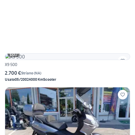
2
X9 500
2.700 €
Striano
(
NA
)
Usato
05/2002
4000 Km
Scooter