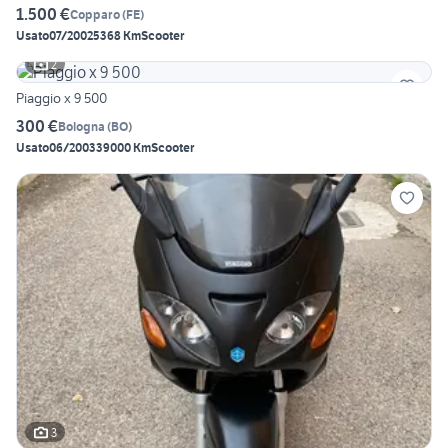
1.500 €
Copparo
(
FE
)
Usato
07/2002
5368 Km
Scooter
2
Piaggio x 9 500
300 €
Bologna
(
BO
)
Usato
06/2003
39000 Km
Scooter
3