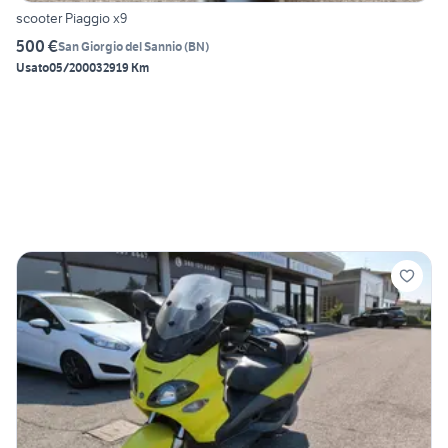
scooter Piaggio x9
500 €
San Giorgio del Sannio
(
BN
)
Usato
05/2000
32919 Km