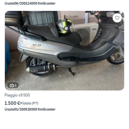
Usato
06/2001
14000 Km
Scooter
6
Piaggio x9 500
1.500 €
Pistoia
(
PT
)
Usato
01/2005
28000 Km
Scooter