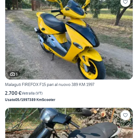
6
Malaguti FIREFOX F15 pari al nuovo 389 KM 1997
2.700 €
Vetralla
(
VT
)
Usato
05/1997
389 Km
Scooter