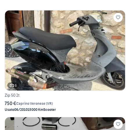
6
Zip 50 2t
750 €
Caprino Veronese
(
VR
)
Usato
06/2010
15000 Km
Scooter