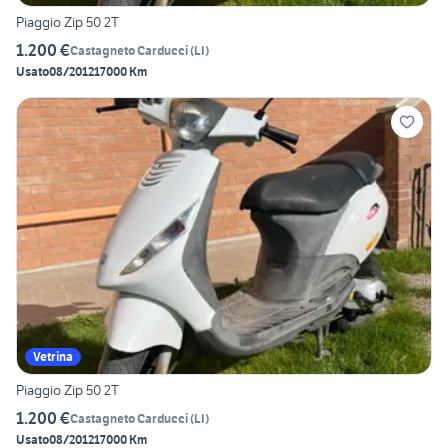
Piaggio Zip 50 2T
1.200 €
Castagneto Carducci
(
LI
)
Usato
08/2012
17000 Km
Vetrina
Piaggio Zip 50 2T
1.200 €
Castagneto Carducci
(
LI
)
Usato
08/2012
17000 Km