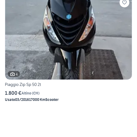
4
Piaggio Zip Sp 50 2t
1.800 €
Altino
(
CH
)
Usato
03/2016
17000 Km
Scooter