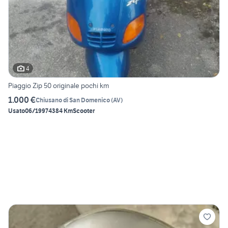
4
Piaggio Zip 50 originale pochi km
1.000 €
Chiusano di San Domenico
(
AV
)
Usato
06/1997
4384 Km
Scooter