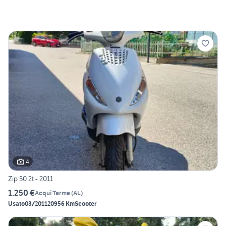
4
Zip 50 2t - 2011
1.250 €
Acqui Terme
(
AL
)
Usato
03/2011
20956 Km
Scooter