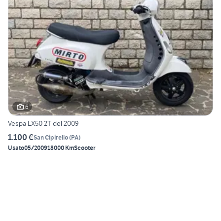
6
Vespa LX50 2T del 2009
1.100 €
San Cipirello
(
PA
)
Usato
05/2009
18000 Km
Scooter