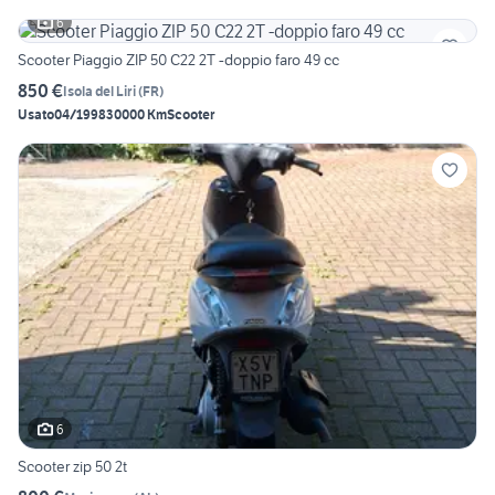
6
Scooter Piaggio ZIP 50 C22 2T -doppio faro 49 cc
850 €
Isola del Liri
(
FR
)
Usato
04/1998
30000 Km
Scooter
6
Scooter zip 50 2t