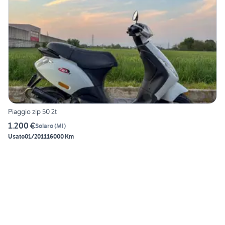
Piaggio zip 50 2t
1.200 €
Solaro
(
MI
)
Usato
01/2011
16000 Km