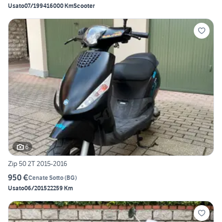
Usato
07/1994
16000 Km
Scooter
6
Zip 50 2T 2015-2016
950 €
Cenate Sotto
(
BG
)
Usato
06/2015
22259 Km