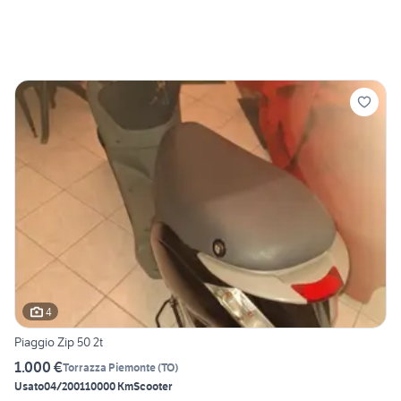
4
Piaggio Zip 50 2t
1.000 €
Torrazza Piemonte
(
TO
)
Usato
04/2001
10000 Km
Scooter