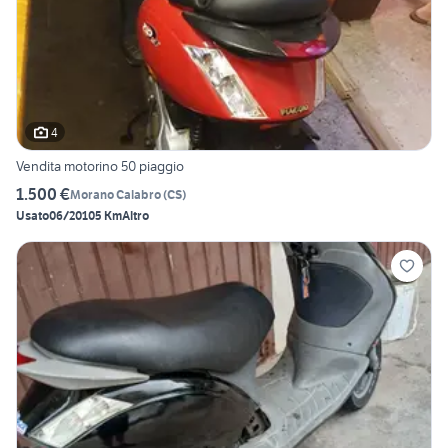
4
Vendita motorino 50 piaggio
1.500 €
Morano Calabro
(
CS
)
Usato
06/2010
5 Km
Altro