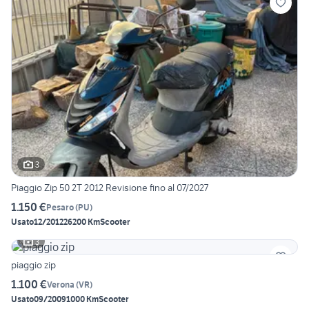
3
Piaggio Zip 50 2T 2012 Revisione fino al 07/2027
1.150 €
Pesaro
(
PU
)
Usato
12/2012
26200 Km
Scooter
3
piaggio zip
1.100 €
Verona
(
VR
)
Usato
09/2009
1000 Km
Scooter