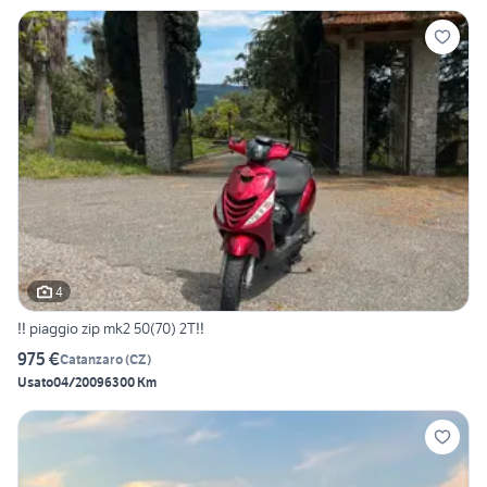
4
‼️ piaggio zip mk2 50(70) 2T‼️
975 €
Catanzaro
(
CZ
)
Usato
04/2009
6300 Km