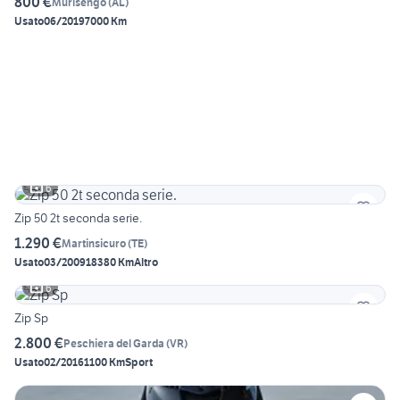
800 €
Murisengo
(
AL
)
Usato
06/2019
7000 Km
6
Zip 50 2t seconda serie.
1.290 €
Martinsicuro
(
TE
)
Usato
03/2009
18380 Km
Altro
6
Zip Sp
2.800 €
Peschiera del Garda
(
VR
)
Usato
02/2016
1100 Km
Sport