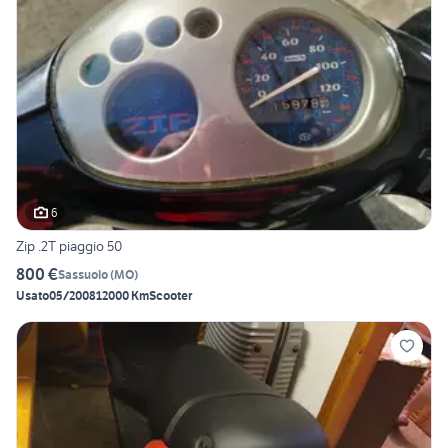
6
Zip .2T piaggio 50
800 €
Sassuolo
(
MO
)
Usato
05/2008
12000 Km
Scooter