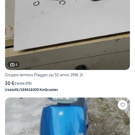
4
Gruppo termico Piaggio zip 50 anno 1996 2t
30 €
Cento
(
FE
)
Usato
01/1996
16000 Km
Scooter