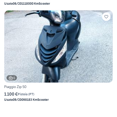
Usato
06/2011
18000 Km
Scooter
6
Piaggio Zip 50
1.100 €
Pistoia
(
PT
)
Usato
09/2009
8183 Km
Scooter