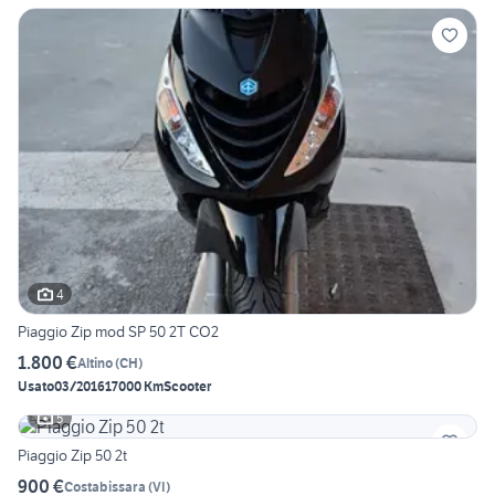
4
Piaggio Zip mod SP 50 2T CO2
1.800 €
Altino
(
CH
)
Usato
03/2016
17000 Km
Scooter
5
Piaggio Zip 50 2t
900 €
Costabissara
(
VI
)