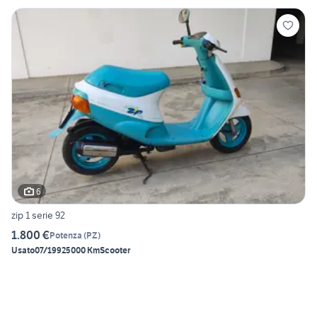
6
zip 1 serie 92
1.800 €
Potenza
(
PZ
)
Usato
07/1992
5000 Km
Scooter