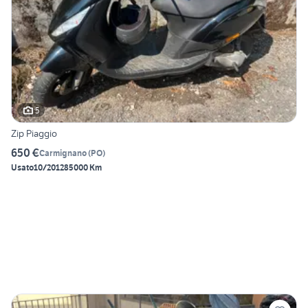
5
Zip Piaggio
650 €
Carmignano
(
PO
)
Usato
10/2012
85000 Km