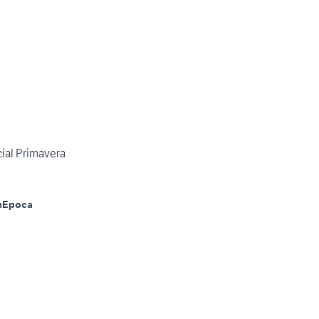
ial Primavera
m
Epoca