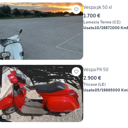
Vespa pk 50 xl
1.700 €
Lamezia Terme
(
CZ
)
Usato
10/1987
2000 Km
5
Vespa PK 50
2.900 €
Tricase
(
LE
)
Usato
05/1986
5000 Km
3