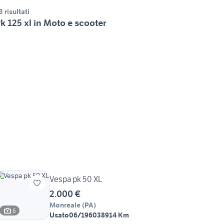
3 risultati
k 125 xl in Moto e scooter
Vespa pk 50 XL
2.000 €
Monreale
(
PA
)
6
Usato
06/1960
38914 Km