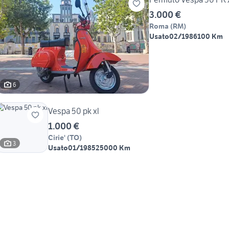
3.000 €
Roma
(
RM
)
Usato
02/1986
100 Km
6
Vespa 50 pk xl
1.000 €
Cirie'
(
TO
)
3
Usato
01/1985
25000 Km