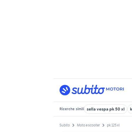
sella vespa pk 50 xl
Ricerche
simili
Subito
Moto e scooter
pk 125 xl