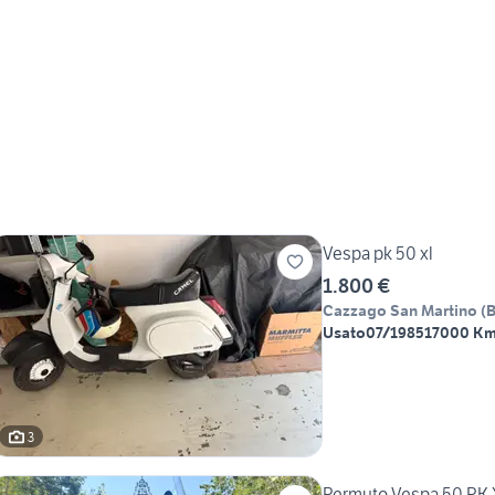
Vespa pk 50 xl
1.800 €
Cazzago San Martino
(
Usato
07/1985
17000 K
3
Permuto Vespa 50 PK X