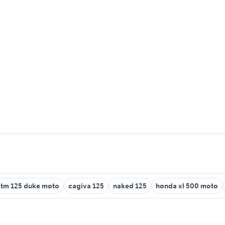
ktm 125 duke moto
cagiva 125
naked 125
honda xl 500 moto