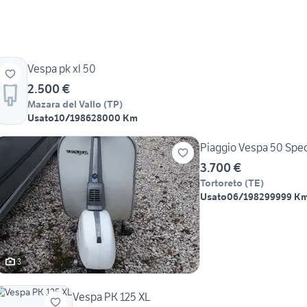
Vespa pk xl 50
2.500 €
Mazara del Vallo
(
TP
)
Usato
10/1986
28000 Km
Piaggio Vespa 50 Spec
3.700 €
Tortoreto
(
TE
)
Usato
06/1982
99999 K
3
Vespa PK 125 XL