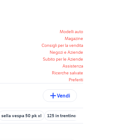
Modelli auto
Magazine
Consigli per la vendita
Negozi e Aziende
Subito per le Aziende
Assistenza
Ricerche salvate
Preferiti
Vendi
sella vespa 50 pk xl
125 in trentino-alto adige
yamaha ybr 125 u