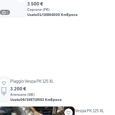
3.500 €
Ceprano
(
FR
)
3
Usato
01/1986
4000 Km
Epoca
Piaggio Vespa PK 125 XL
3.200 €
Arenzano
(
GE
)
Usato
06/1987
19583 Km
Epoca
Vespa PK 125 XL