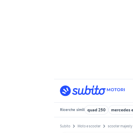
quad 250
mercedes 
Ricerche
simili
Subito
Moto e scooter
scooter majesty