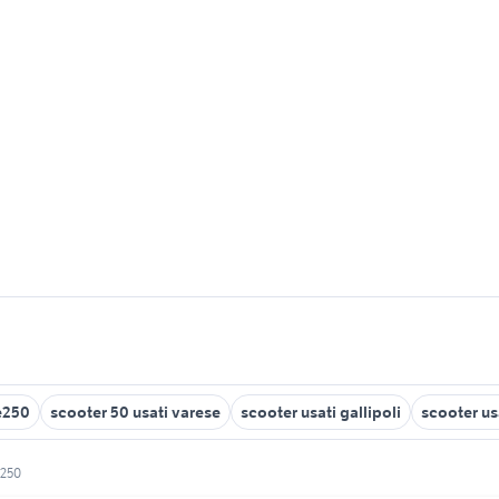
e250
scooter 50 usati varese
scooter usati gallipoli
scooter us
 250