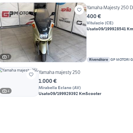
Yamaha Majesty 250 
400 €
Vitulazio
(
CE
)
Usato
09/1999
28541 K
7
Rivenditore
GP MOTORI 
Yamaha majesty 250
1.000 €
Mirabella Eclano
(
AV
)
4
Usato
09/1999
29392 Km
Scooter