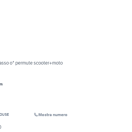
tasso o* permute scooter+moto
Km
Mostra numero
OUSE
0