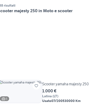
38 risultati
cooter majesty 250 in Moto e scooter
Scooter yamaha majesty 250
1.000 €
Latina
(
LT
)
5
Usato
07/2005
30000 Km