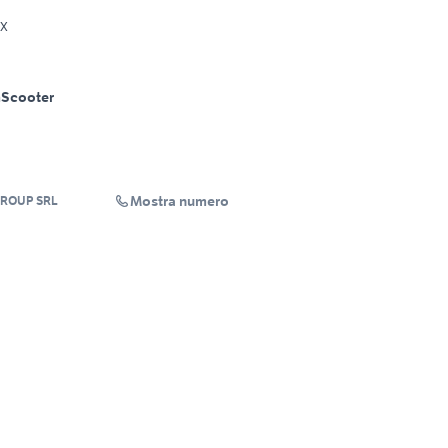
Dx
m
Scooter
Mostra numero
GROUP SRL