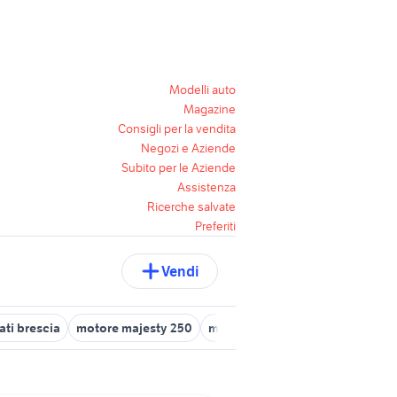
Modelli auto
Magazine
Consigli per la vendita
Negozi e Aziende
Subito per le Aziende
Assistenza
Ricerche salvate
Preferiti
Vendi
ati brescia
motore majesty 250
motore fuoribordo yamaha 250 