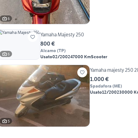
6
Yamaha Majesty 250
800 €
Alcamo
(
TP
)
6
Usato
02/2002
47000 Km
Scooter
Yamaha majesty 250 
1.000 €
Spadafora
(
ME
)
Usato
12/2002
30000 K
5