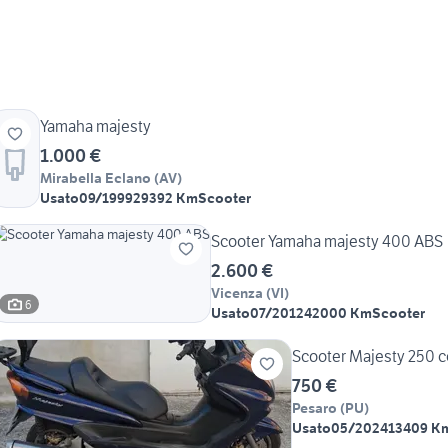
Yamaha majesty
1.000 €
Mirabella Eclano
(
AV
)
Usato
09/1999
29392 Km
Scooter
Scooter Yamaha majesty 400 ABS
2.600 €
Vicenza
(
VI
)
6
Usato
07/2012
42000 Km
Scooter
Scooter Majesty 250 c
750 €
Pesaro
(
PU
)
Usato
05/2024
13409 K