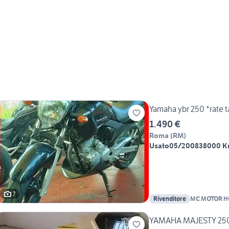
Yamaha ybr 250 *rate 
1.490 €
Roma
(
RM
)
Usato
05/2008
38000 
7
Rivenditore
MC MOTOR H
YAMAHA MAJESTY 25