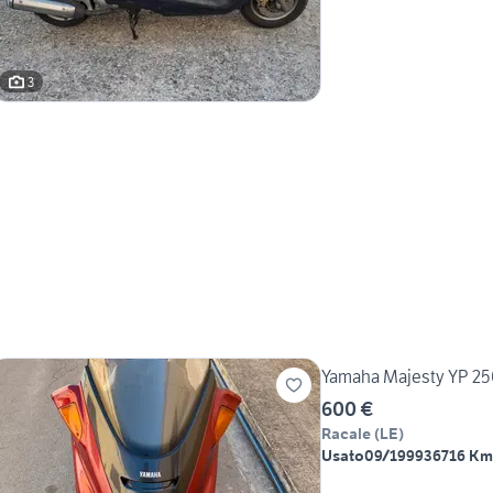
3
Yamaha Majesty YP 2
600 €
Racale
(
LE
)
Usato
09/1999
36716 Km