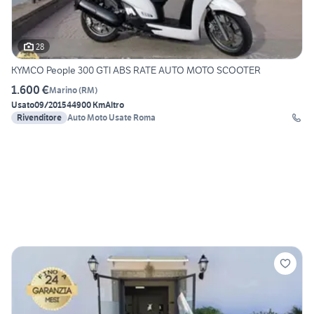
28
KYMCO People 300 GTI ABS RATE AUTO MOTO SCOOTER
1.600 €
Marino
(
RM
)
Usato
09/2015
44900 Km
Altro
Rivenditore
Auto Moto Usate Roma