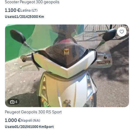
Scooter Peugeot 300 geopolis
1.100 €
Latina
(
LT
)
Usato
11/2014
25000 Km
4
Peugeot Geopolis 300 RS Sport
1.000 €
Napoli
(
NA
)
Usato
01/2015
61000 Km
Sport