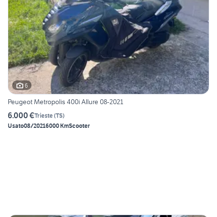
6
Peugeot Metropolis 400i Allure 08-2021
6.000 €
Trieste
(
TS
)
Usato
08/2021
6000 Km
Scooter