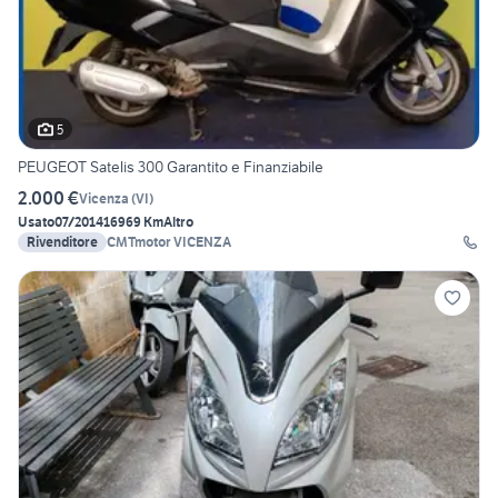
5
PEUGEOT Satelis 300 Garantito e Finanziabile
2.000 €
Vicenza
(
VI
)
Usato
07/2014
16969 Km
Altro
Rivenditore
CMTmotor VICENZA