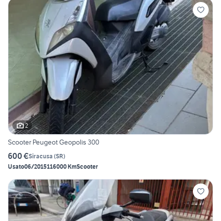
2
Scooter Peugeot Geopolis 300
600 €
Siracusa
(
SR
)
Usato
06/2015
116000 Km
Scooter