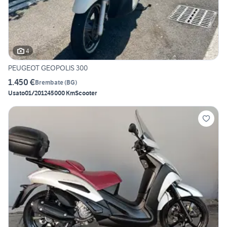
4
PEUGEOT GEOPOLIS 300
1.450 €
Brembate
(
BG
)
Usato
01/2012
45000 Km
Scooter