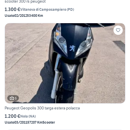
scooter 300 rs peugeot
1.300 €
Villanova di Camposampiero
(
PD
)
Usato
02/2012
53400 Km
6
Peugeot Geopolis 300 targa estera polacca
1.200 €
Nola
(
NA
)
Usato
03/2011
57207 Km
Scooter