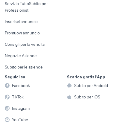
Servizio TuttoSubito per
persona
Informatica
Animali
Professionisti
Arredamento e
Console e
Accessori per
Casalinghi
Inserisci annuncio
Videogiochi
animali
Elettrodomestici
Promuovi annuncio
Audio/Video
Musica e Film
Giardino e Fai da te
Consigli per la vendita
Fotografia
Libri e Riviste
Abbigliamento e
Negozi e Aziende
Telefonia
Strumenti Musicali
Accessori
Subito per le aziende
Sports
Tutto per i bambini
Seguici su
Scarica gratis l'App
Biciclette
Facebook
Subito per Android
Collezionismo
TikTok
Subito per iOS
Instagram
YouTube