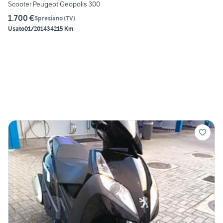
Scooter Peugeot Geopolis 300
1.700 €
Spresiano
(
TV
)
Usato
01/2014
34215 Km