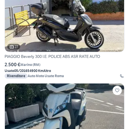
27
PIAGGIO Beverly 300 I.E. POLICE ABS ASR RATE AUTO
2.500 €
Marino
(
RM
)
Usato
05/2016
54900 Km
Altro
Rivenditore
Auto Moto Usate Roma