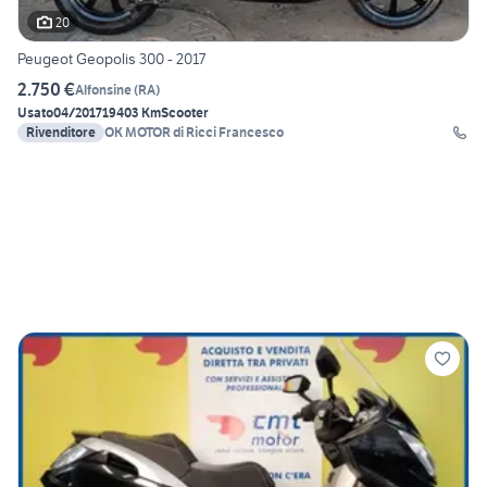
20
Peugeot Geopolis 300 - 2017
2.750 €
Alfonsine
(
RA
)
Usato
04/2017
19403 Km
Scooter
Rivenditore
OK MOTOR di Ricci Francesco