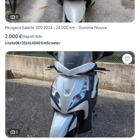
5
Peugeot Satelis 300 2014 - 14.000 km - Gomme Nuove
2.000 €
Napoli
(
NA
)
Usato
06/2014
14000 Km
Scooter
6