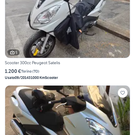
5
Scooter 300cc Peugeot Satelis
1.200 €
Torino
(
TO
)
Usato
09/2014
31000 Km
Scooter