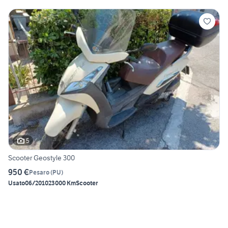
5
Scooter Geostyle 300
950 €
Pesaro
(
PU
)
Usato
06/2010
23000 Km
Scooter