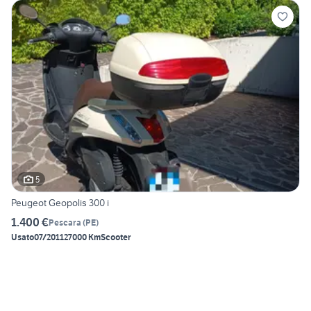
5
Peugeot Geopolis 300 i
1.400 €
Pescara
(
PE
)
Usato
07/2011
27000 Km
Scooter