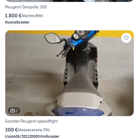
Peugeot Geopolis 300
1.800 €
Marino
(
RM
)
Nuovo
Scooter
2
Scooter Peugeot speedfight
300 €
Mezzocorona
(
TN
)
Usato
08/2011
20000 Km
Scooter