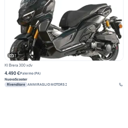
7
Kl Brera 300 xdv
4.490 €
Palermo
(
PA
)
Nuovo
Scooter
Rivenditore
AMMIRAGLIO MOTORS 2