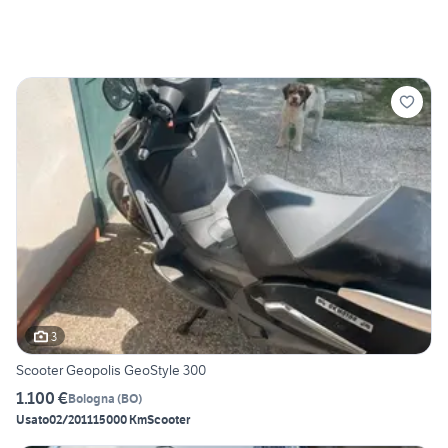
3
Scooter Geopolis GeoStyle 300
1.100 €
Bologna
(
BO
)
Usato
02/2011
15000 Km
Scooter