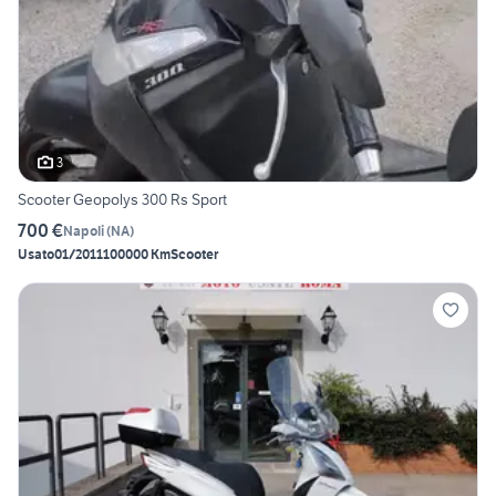
3
Scooter Geopolys 300 Rs Sport
700 €
Napoli
(
NA
)
Usato
01/2011
100000 Km
Scooter