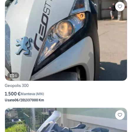
6
Geopolis 300
1.500 €
Mantova
(
MN
)
Usato
06/2013
37000 Km