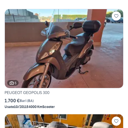
6
PEUGEOT GEOPOLIS 300
1.700 €
Bari
(
BA
)
Usato
10/2011
54000 Km
Scooter