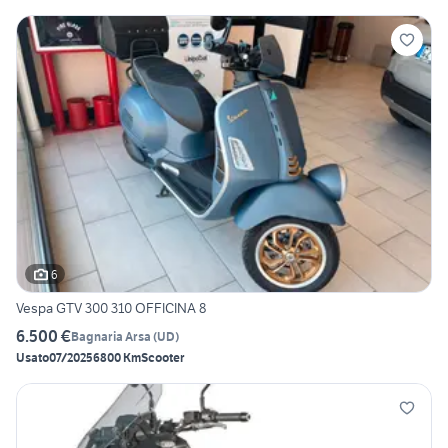
6
Vespa GTV 300 310 OFFICINA 8
6.500 €
Bagnaria Arsa
(
UD
)
Usato
07/2025
6800 Km
Scooter