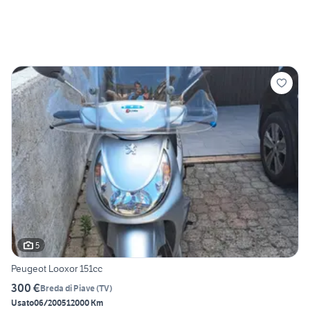
5
Peugeot Looxor 151cc
300 €
Breda di Piave
(
TV
)
Usato
06/2005
12000 Km