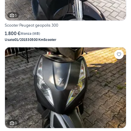
5
Scooter Peugeot geopolis 300
1.800 €
Monza
(
MB
)
Usato
01/2015
30500 Km
Scooter
3