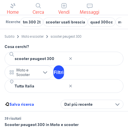
Home
Cerca
Vendi
Messaggi
tm 300 2t
scooter usati brescia
quad 300cc
merc
Ricerche
Subito
Moto e scooter
scooter peugeot 300
Cosa cerchi?
Moto e
Filtri
Scooter
Salva ricerca
Dal più recente
39 risultati
Scooter peugeot 300 in Moto e scooter