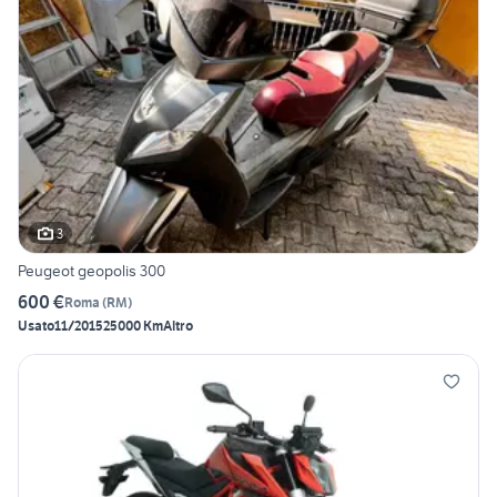
3
Peugeot geopolis 300
600 €
Roma
(
RM
)
Usato
11/2015
25000 Km
Altro