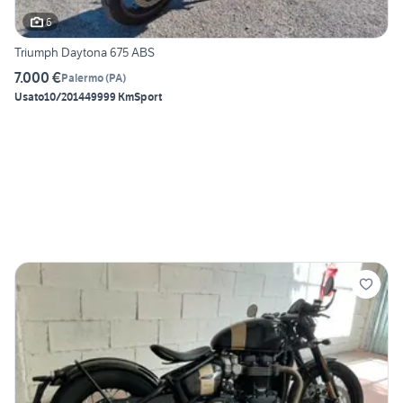
6
Triumph Daytona 675 ABS
7.000 €
Palermo
(
PA
)
Usato
10/2014
49999 Km
Sport