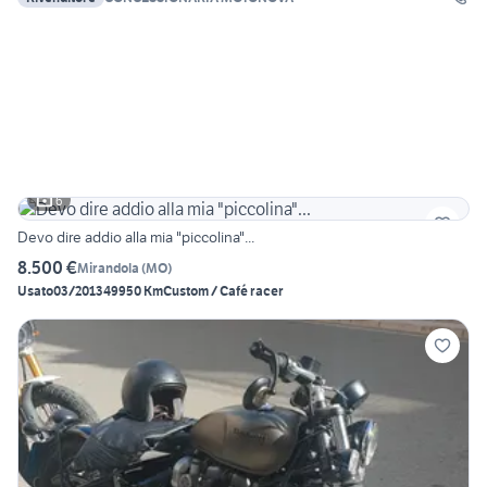
6
Devo dire addio alla mia "piccolina"...
8.500 €
Mirandola
(
MO
)
Usato
03/2013
49950 Km
Custom / Café racer