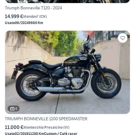
Triumph Bonneville T120 - 2024
14.999 €
Mondovi'
(
CN
)
Usato
09/2024
9980 Km
6
TRIUMPH BONNEVILLE 1200 SPEEDMASTER
11.000 €
Montecchio Precalcino
(
VI
)
Usato
02/2019
11200 Km
Custom / Café racer