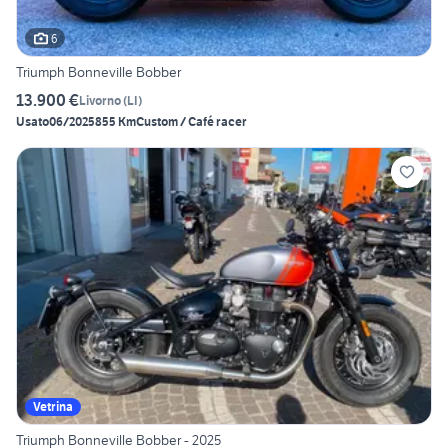
6
Triumph Bonneville Bobber
13.900 €
Livorno
(
LI
)
Usato
06/2025
855 Km
Custom / Café racer
Vetrina
Triumph Bonneville Bobber - 2025