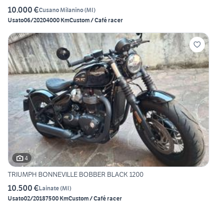
10.000 €
Cusano Milanino
(
MI
)
Usato
06/2020
4000 Km
Custom / Café racer
4
TRIUMPH BONNEVILLE BOBBER BLACK 1200
10.500 €
Lainate
(
MI
)
Usato
02/2018
7500 Km
Custom / Café racer