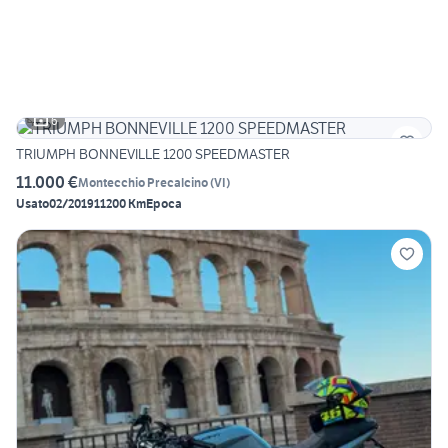
6
TRIUMPH BONNEVILLE 1200 SPEEDMASTER
11.000 €
Montecchio Precalcino
(
VI
)
Usato
02/2019
11200 Km
Epoca