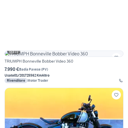
23
TRIUMPH Bonneville Bobber Video 360
7.990 €
Badia Pavese
(
PV
)
Usato
01/2017
25562 Km
Altro
Rivenditore
Motor Trader