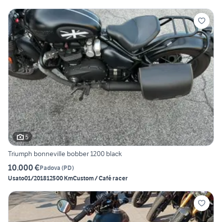
5
Triumph bonneville bobber 1200 black
10.000 €
Padova
(
PD
)
Usato
01/2018
12500 Km
Custom / Café racer