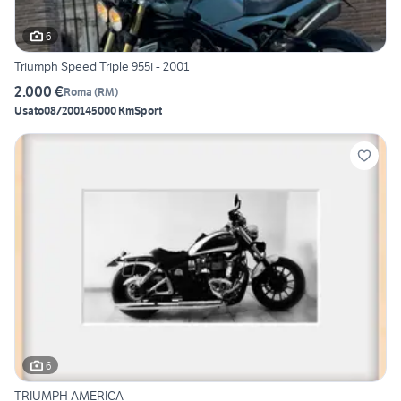
6
Triumph Speed Triple 955i - 2001
2.000 €
Roma
(
RM
)
Usato
08/2001
45000 Km
Sport
6
TRIUMPH AMERICA