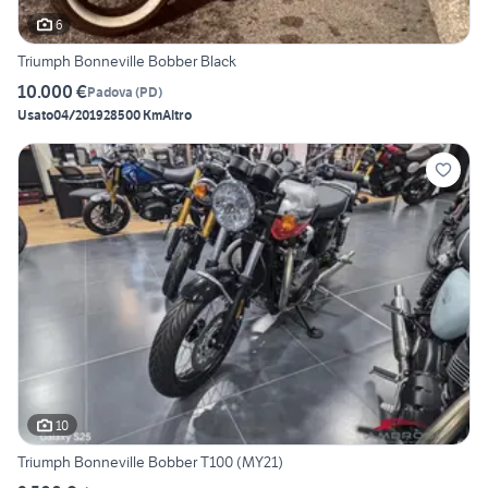
6
Triumph Bonneville Bobber Black
10.000 €
Padova
(
PD
)
Usato
04/2019
28500 Km
Altro
10
Triumph Bonneville Bobber T100 (MY21)