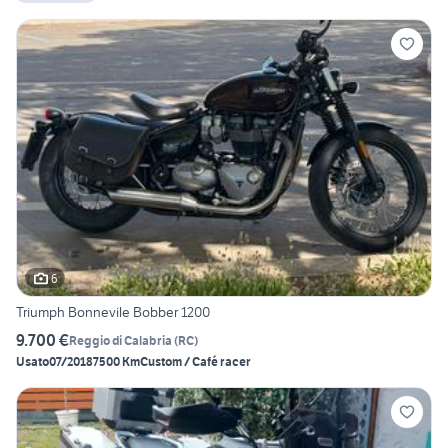
6
Triumph Bonnevile Bobber 1200
9.700 €
Reggio di Calabria
(
RC
)
Usato
07/2018
7500 Km
Custom / Café racer