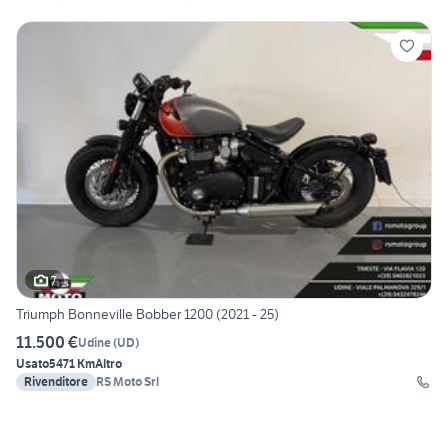
7
Triumph Bonneville Bobber 1200 (2021 - 25)
11.500 €
Udine
(
UD
)
Usato
5471 Km
Altro
Rivenditore
RS Moto Srl