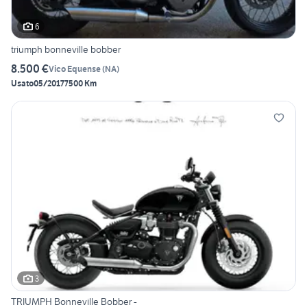
6
triumph bonneville bobber
8.500 €
Vico Equense
(
NA
)
Usato
05/2017
7500 Km
3
TRIUMPH Bonneville Bobber -