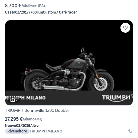
8.700 €
Misilmeri
(
PA
)
Usato
02/2017
7700 Km
Custom / Café racer
2
TRIUMPH Bonneville 1200 Bobber
17.295 €
Milano
(
MI
)
Nuovo
08/2026
Altro
Rivenditore
TRIUMPH MILANO