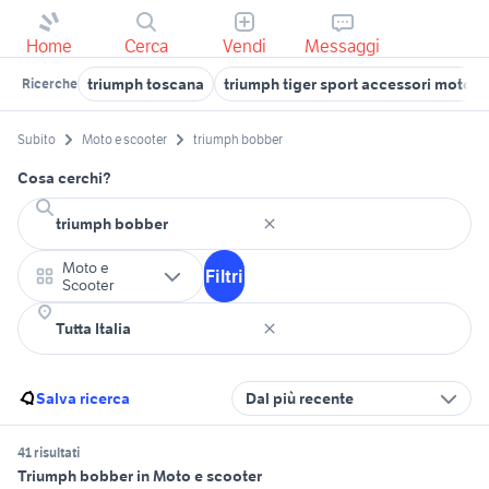
Home
Cerca
Vendi
Messaggi
triumph toscana
triumph tiger sport accessori moto
Ricerche
Subito
Moto e scooter
triumph bobber
Cosa cerchi?
Moto e
Filtri
Scooter
Salva ricerca
Dal più recente
41 risultati
Triumph bobber in Moto e scooter