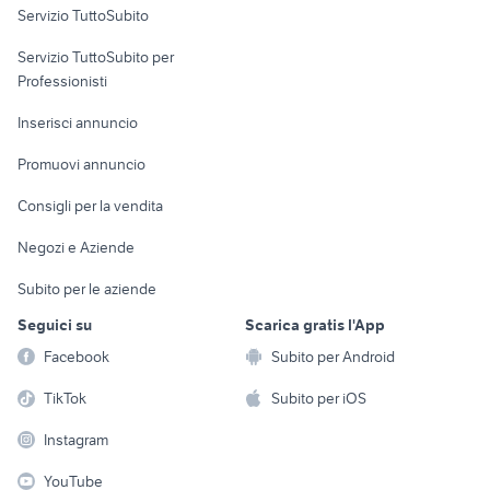
Servizio TuttoSubito
elettronica
per la casa e la
sports e hobby
Servizio TuttoSubito per
persona
Informatica
Animali
Professionisti
Arredamento e
Console e
Accessori per
Casalinghi
Inserisci annuncio
Videogiochi
animali
Elettrodomestici
Promuovi annuncio
Audio/Video
Musica e Film
Giardino e Fai da te
Consigli per la vendita
Fotografia
Libri e Riviste
Abbigliamento e
Negozi e Aziende
Telefonia
Strumenti Musicali
Accessori
Subito per le aziende
Sports
Tutto per i bambini
Seguici su
Scarica gratis l'App
Biciclette
Facebook
Subito per Android
Collezionismo
TikTok
Subito per iOS
Instagram
YouTube