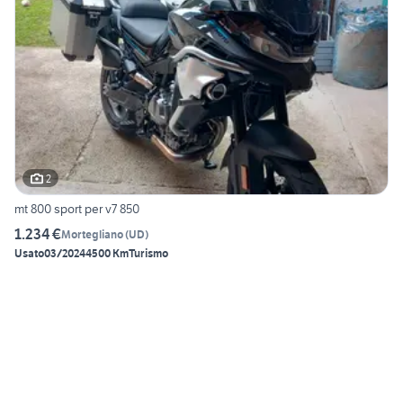
2
mt 800 sport per v7 850
1.234 €
Mortegliano
(
UD
)
Usato
03/2024
4500 Km
Turismo