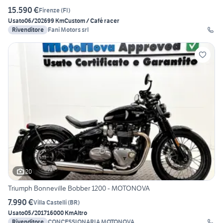
15.590 €
Firenze
(
FI
)
Usato
06/2026
99 Km
Custom / Café racer
Rivenditore
Fani Motors srl
20
Triumph Bonneville Bobber 1200 - MOTONOVA
7.990 €
Villa Castelli
(
BR
)
Usato
05/2017
16000 Km
Altro
Rivenditore
CONCESSIONARIA MOTONOVA