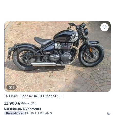
8
TRIUMPH Bonneville 1200 Bobber E5
12.900 €
Milano
(
MI
)
Usato
10/2024
707 Km
Altro
Rivenditore
TRIUMPH MILANO