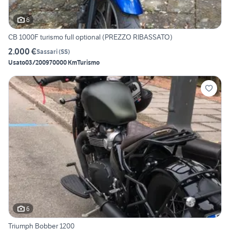
6
CB 1000F turismo full optional (PREZZO RIBASSATO)
2.000 €
Sassari
(
SS
)
Usato
03/2009
70000 Km
Turismo
6
Triumph Bobber 1200