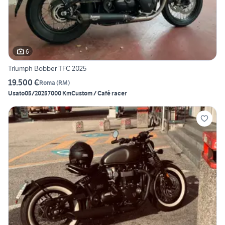
6
Triumph Bobber TFC 2025
19.500 €
Roma
(
RM
)
Usato
05/2025
7000 Km
Custom / Café racer