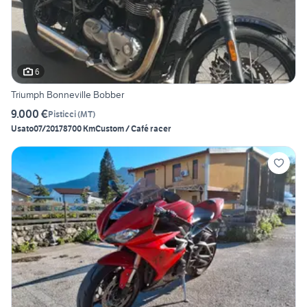
6
Triumph Bonneville Bobber
9.000 €
Pisticci
(
MT
)
Usato
07/2017
8700 Km
Custom / Café racer