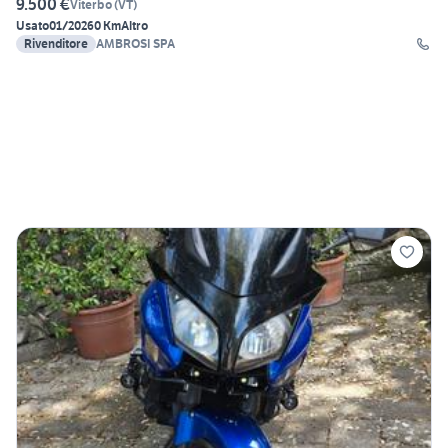
9.500 €
Viterbo
(
VT
)
Usato
01/2026
0 Km
Altro
Rivenditore
AMBROSI SPA