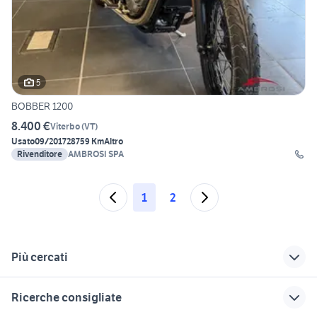
5
BOBBER 1200
8.400 €
Viterbo
(
VT
)
Usato
09/2017
28759 Km
Altro
Rivenditore
AMBROSI SPA
1
2
Più cercati
Correlati
Richerche simili
Suggerimenti
Ricerche consigliate
moto guzzi bobber
yamaha yzf r125
ktm 125 duke moto