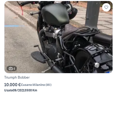
4
Triumph Bobber
10.000 €
Cusano Milanino
(
MI
)
Usato
09/2021
3500 Km