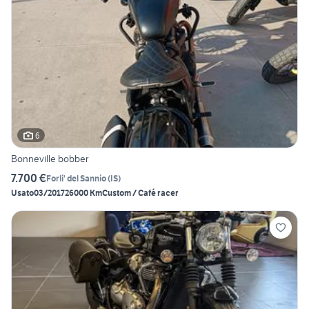
6
Bonneville bobber
7.700 €
Forli' del Sannio
(
IS
)
Usato
03/2017
26000 Km
Custom / Café racer