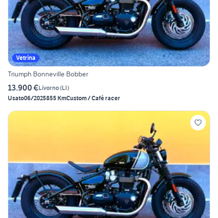
Vetrina
Triumph Bonneville Bobber
13.900 €
Livorno
(
LI
)
Usato
06/2025
855 Km
Custom / Café racer