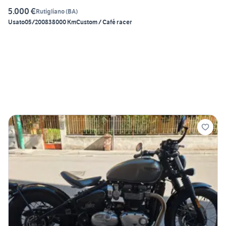
5.000 €
Rutigliano
(
BA
)
Usato
05/2008
38000 Km
Custom / Café racer