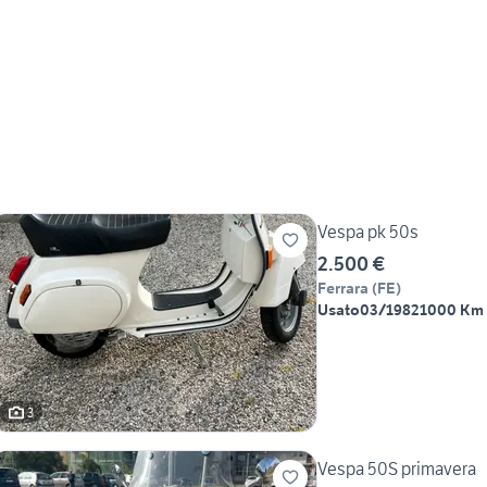
Vespa pk 50s
2.500 €
Ferrara
(
FE
)
Usato
03/1982
1000 Km
3
Vespa 50S primavera