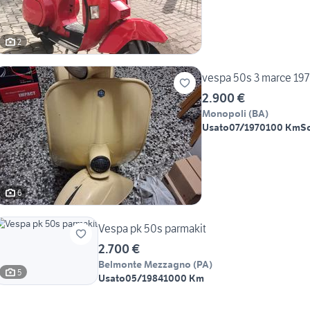
2
vespa 50s 3 marce 19
2.900 €
Monopoli
(
BA
)
Usato
07/1970
100 Km
S
6
Vespa pk 50s parmakit
2.700 €
Belmonte Mezzagno
(
PA
)
5
Usato
05/1984
1000 Km