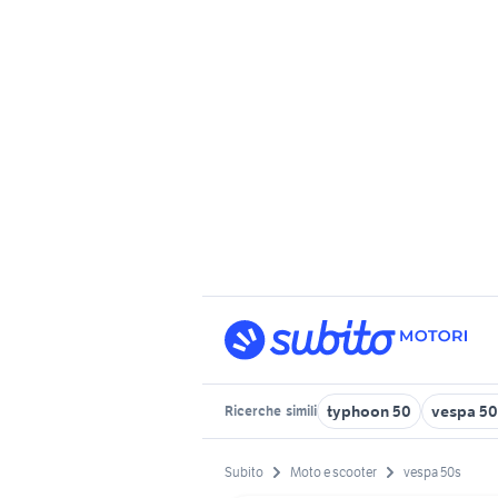
typhoon 50
vespa 50 
Ricerche
simili
Subito
Moto e scooter
vespa 50s