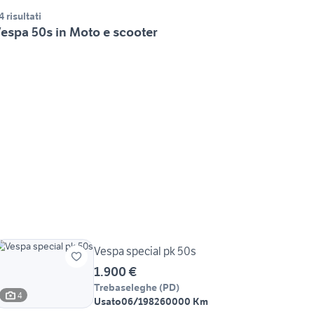
4 risultati
espa 50s in Moto e scooter
Vespa special pk 50s
1.900 €
Trebaseleghe
(
PD
)
4
Usato
06/1982
60000 Km