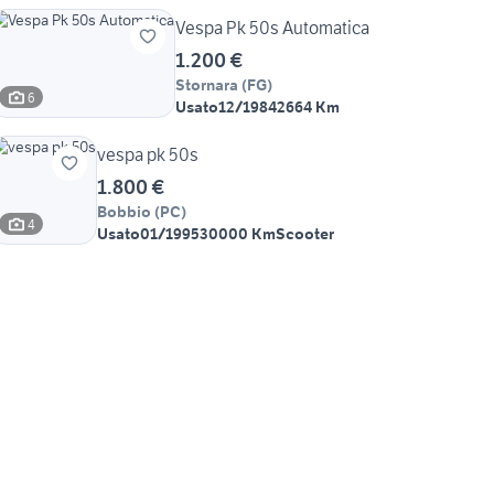
Vespa Pk 50s Automatica
1.200 €
Stornara
(
FG
)
6
Usato
12/1984
2664 Km
vespa pk 50s
1.800 €
Bobbio
(
PC
)
4
Usato
01/1995
30000 Km
Scooter