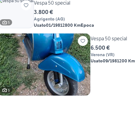
Vespa 50 special
3.800 €
Agrigento
(
AG
)
5
Usato
01/1981
2800 Km
Epoca
Vespa 50 special
6.500 €
Verona
(
VR
)
Usato
09/1981
200 Km
6