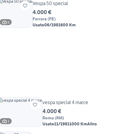
Vespa 50 special
4.000 €
Ferrara
(
FE
)
6
Usato
06/1981
600 Km
vespa special 4 marce
4.000 €
Roma
(
RM
)
3
Usato
11/1981
1000 Km
Altro