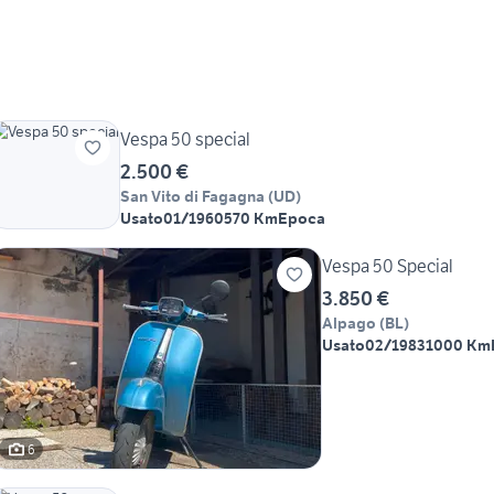
Vespa 50 special
2.500 €
San Vito di Fagagna
(
UD
)
Usato
01/1960
570 Km
Epoca
Vespa 50 Special
3.850 €
Alpago
(
BL
)
Usato
02/1983
1000 Km
6