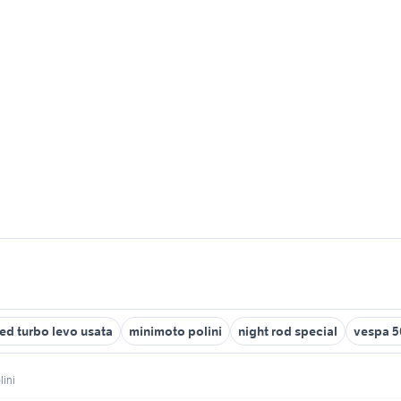
ed turbo levo usata
minimoto polini
night rod special
vespa 50
lini