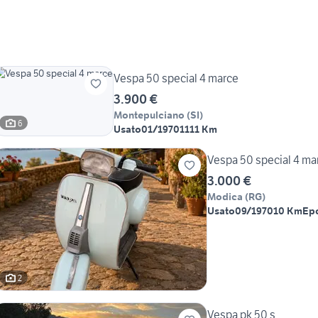
Vespa 50 special 4 marce
3.900 €
Montepulciano
(
SI
)
6
Usato
01/1970
1111 Km
Vespa 50 special 4 ma
3.000 €
Modica
(
RG
)
Usato
09/1970
10 Km
Ep
2
Vespa pk 50 s