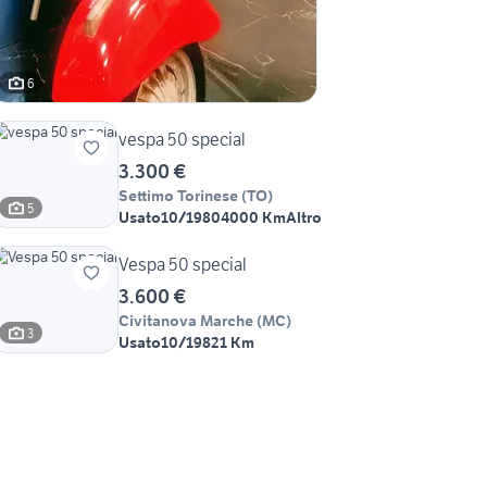
6
vespa 50 special
3.300 €
Settimo Torinese
(
TO
)
5
Usato
10/1980
4000 Km
Altro
Vespa 50 special
3.600 €
Civitanova Marche
(
MC
)
3
Usato
10/1982
1 Km