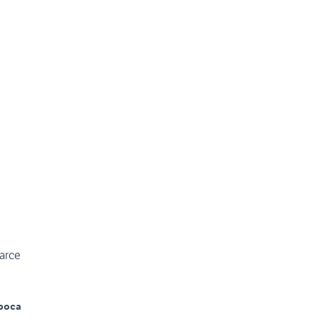
marce
poca