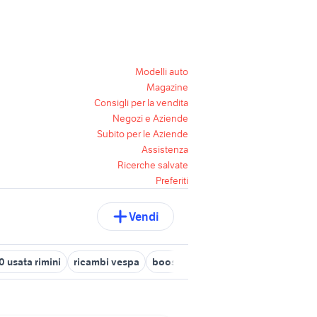
Modelli auto
Magazine
Consigli per la vendita
Negozi e Aziende
Subito per le Aziende
Assistenza
Ricerche salvate
Preferiti
Vendi
 usata rimini
ricambi vespa
booster polini evolution
azzurro 