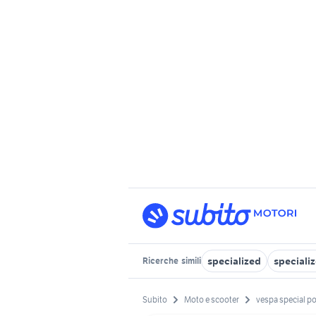
specialized
specializ
Ricerche
simili
Subito
Moto e scooter
vespa special po