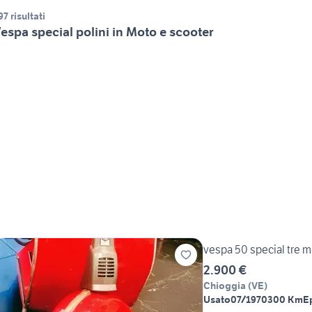
97 risultati
espa special polini in Moto e scooter
vespa 50 special tre 
2.900 €
Chioggia
(
VE
)
Usato
07/1970
300 Km
E