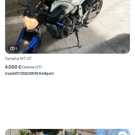
6
Yamaha MT-07
4.000 €
Catania
(
CT
)
Usato
07/2016
20500 Km
Sport