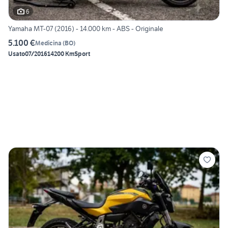
6
Yamaha MT-07 (2016) - 14.000 km - ABS - Originale
5.100 €
Medicina
(
BO
)
Usato
07/2016
14200 Km
Sport