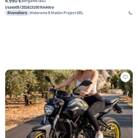
4.990 €
Bergamo
(
BG
)
Usato
05/2016
13100 Km
Altro
Rivenditore
Motorama E Motion Project SRL