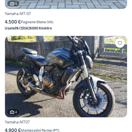
4
Yamaha MT-07
4.500 €
Fagnano Olona
(
VA
)
Usato
09/2016
26000 Km
Altro
4
Yamaha MT07
4.900 €
Montecatini-Terme
(
PT
)