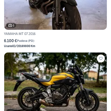
6
YAMAHA MT 07 2016
6.100 €
Padova
(
PD
)
Usato
02/2016
9800 Km