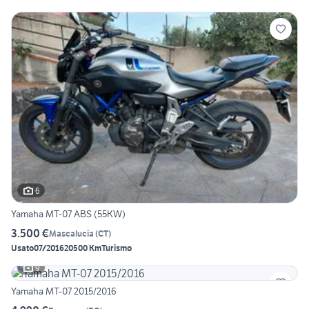
6
Yamaha MT-07 ABS (55KW)
3.500 €
Mascalucia
(
CT
)
Usato
07/2016
20500 Km
Turismo
9
Yamaha MT-07 2015/2016