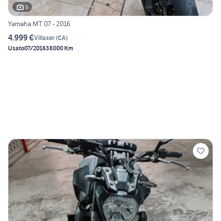
6
Yamaha MT 07 - 2016
4.999 €
Villasor
(
CA
)
Usato
07/2016
38000 Km