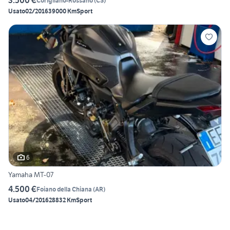
3.500 €
Corigliano-Rossano
(
CS
)
Usato
02/2016
39000 Km
Sport
6
Yamaha MT-07
4.500 €
Foiano della Chiana
(
AR
)
Usato
04/2016
28832 Km
Sport