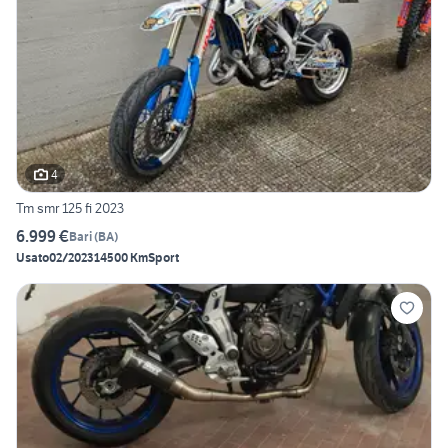
4
Tm smr 125 fi 2023
6.999 €
Bari
(
BA
)
Usato
02/2023
14500 Km
Sport