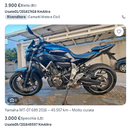
3.900 €
Biella
(
BI
)
Usato
01/2016
17416 Km
Altro
Rivenditore
Camatti Moto e Cicli
6
Yamaha MT-07 689 2016 – 45.557 km – Molto curata
3.000 €
Specchia
(
LE
)
Usato
05/2016
45557 Km
Altro