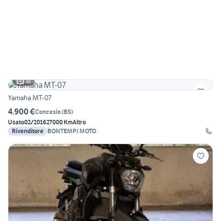
16
Yamaha MT-07
4.900 €
Concesio
(
BS
)
Usato
02/2016
27000 Km
Altro
Rivenditore
BONTEMPI MOTO