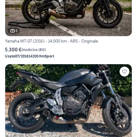
6
Yamaha MT-07 (2016) - 14.000 km - ABS - Originale
5.300 €
Medicina
(
BO
)
Usato
07/2016
14200 Km
Sport