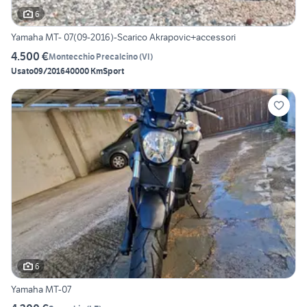
6
Yamaha MT- 07(09-2016)-Scarico Akrapovic+accessori
4.500 €
Montecchio Precalcino
(
VI
)
Usato
09/2016
40000 Km
Sport
6
Yamaha MT-07