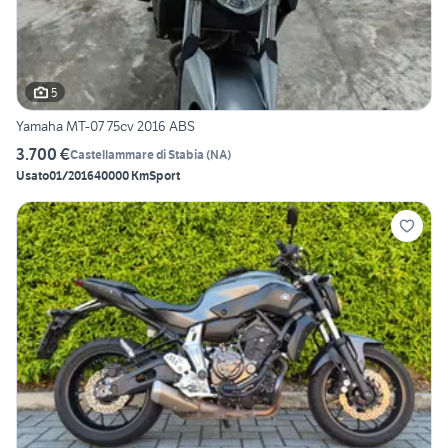
5
Yamaha MT-07 75cv 2016 ABS
3.700 €
Castellammare di Stabia
(
NA
)
Usato
01/2016
40000 Km
Sport