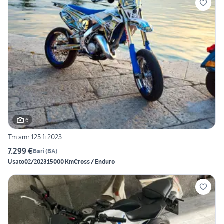
6
Tm smr 125 fi 2023
7.299 €
Bari
(
BA
)
Usato
02/2023
15000 Km
Cross / Enduro