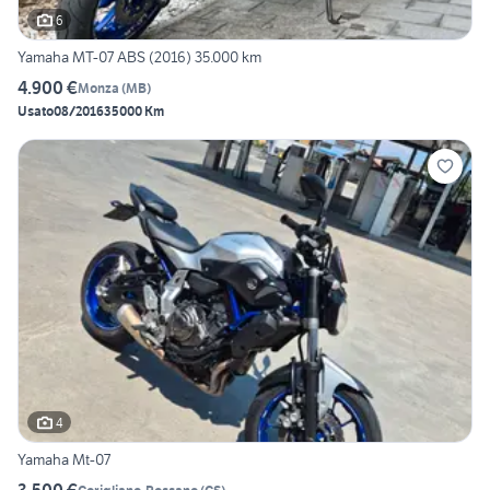
6
Yamaha MT-07 ABS (2016) 35.000 km
4.900 €
Monza
(
MB
)
Usato
08/2016
35000 Km
4
Yamaha Mt-07