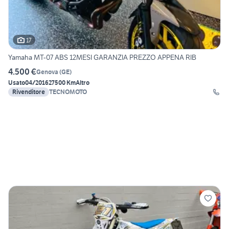
17
Yamaha MT-07 ABS 12MESI GARANZIA PREZZO APPENA RIB
4.500 €
Genova
(
GE
)
Usato
04/2016
27500 Km
Altro
Rivenditore
TECNOMOTO