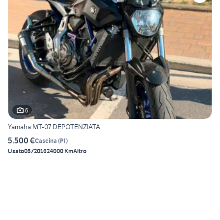
6
Yamaha MT-07 DEPOTENZIATA
5.500 €
Cascina
(
PI
)
Usato
05/2016
24000 Km
Altro