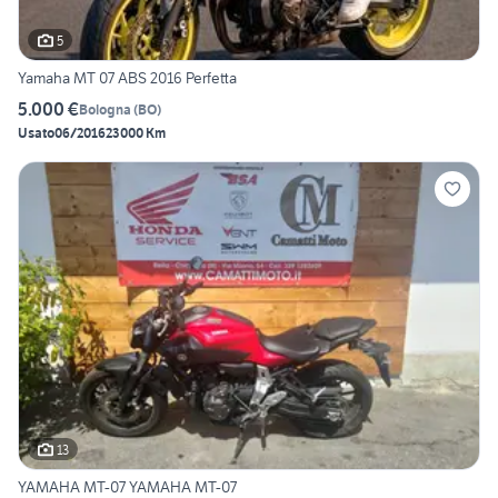
5
Yamaha MT 07 ABS 2016 Perfetta
5.000 €
Bologna
(
BO
)
Usato
06/2016
23000 Km
13
YAMAHA MT-07 YAMAHA MT-07