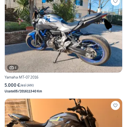
4
Yamaha MT-07 2016
5.000 €
Jesi
(
AN
)
Usato
05/2016
11340 Km