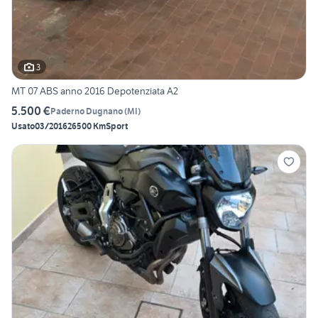
3
MT 07 ABS anno 2016 Depotenziata A2
5.500 €
Paderno Dugnano
(
MI
)
Usato
03/2016
26500 Km
Sport