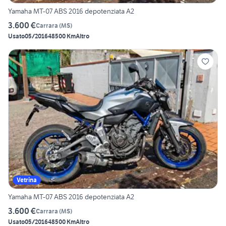
Yamaha MT-07 ABS 2016 depotenziata A2
3.600 €
Carrara
(
MS
)
Usato
05/2016
48500 Km
Altro
Vetrina
Yamaha MT-07 ABS 2016 depotenziata A2
3.600 €
Carrara
(
MS
)
Usato
05/2016
48500 Km
Altro