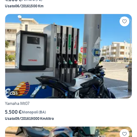
Usato
06/2016
1500 Km
6
Yamaha Mt07
5.500 €
Monopoli
(
BA
)
Usato
09/2016
19000 Km
Altro