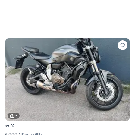
5
mt 07
4.000 €
Ferrara
(
FE
)