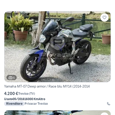
6
Yamaha MT-07 Deep armor / Race blu MY14 (2014-2014
4.200 €
Treviso
(
TV
)
Usato
05/2016
16000 Km
Altro
Rivenditore
Privacar Treviso