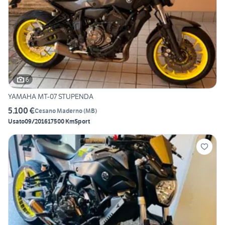
6
YAMAHA MT-07 STUPENDA
5.100 €
Cesano Maderno
(
MB
)
Usato
09/2016
17500 Km
Sport