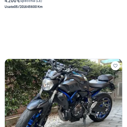
4.200 €
Specchia
(
LE
)
Usato
05/2016
45600 Km