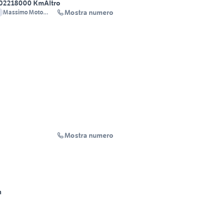
022
18000 Km
Altro
Mostra numero
Massimo Moto
3206812548
Mostra numero
m