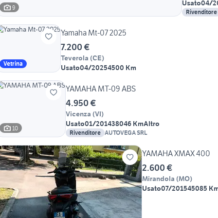
Usato
04/2
9
Rivenditore
Yamaha Mt-07 2025
7.200 €
Teverola
(
CE
)
Vetrina
Usato
04/2025
4500 Km
YAMAHA MT-09 ABS
4.950 €
Vicenza
(
VI
)
Usato
01/2014
38046 Km
Altro
10
Rivenditore
AUTOVEGA SRL
YAMAHA XMAX 400
2.600 €
Mirandola
(
MO
)
Usato
07/2015
45085 K