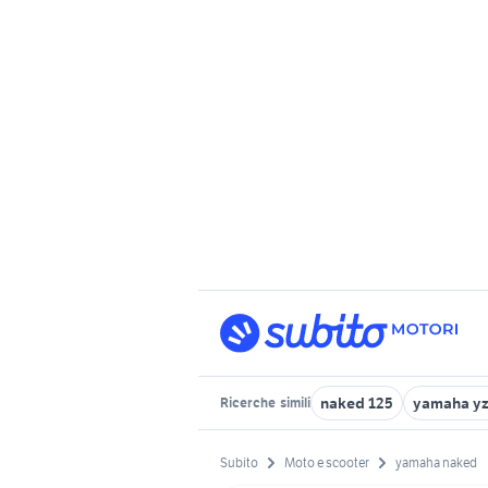
naked 125
yamaha yz
Ricerche
simili
Subito
Moto e scooter
yamaha naked