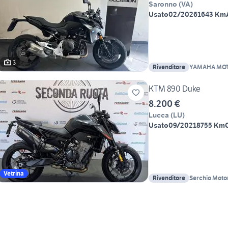
Saronno
(
VA
)
Usato
02/2026
1643 Km
3
Rivenditore
YAMAHA MOT
KTM 890 Duke
8.200 €
Lucca
(
LU
)
Usato
09/2021
8755 Km
Vetrina
Rivenditore
Serchio Moto