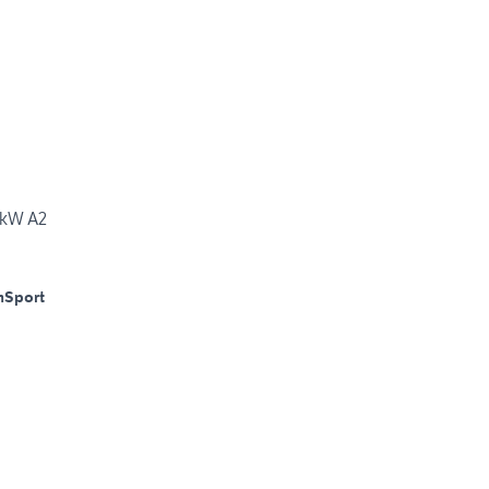
 kW A2
m
Sport