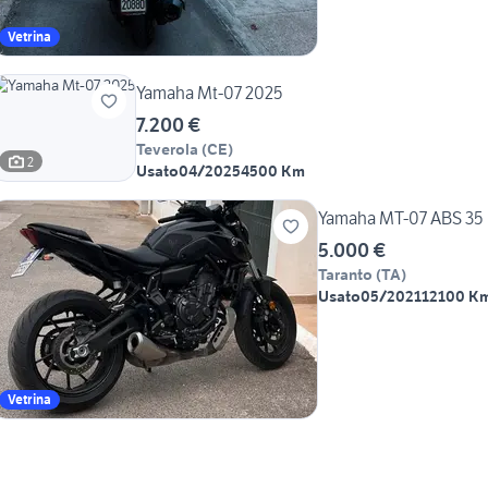
Vetrina
Yamaha Mt-07 2025
7.200 €
Teverola
(
CE
)
2
Usato
04/2025
4500 Km
Yamaha MT-07 ABS 35
5.000 €
Taranto
(
TA
)
Usato
05/2021
12100 K
Vetrina