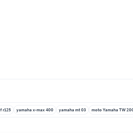
f r125
yamaha x-max 400
yamaha mt 03
moto Yamaha TW 20