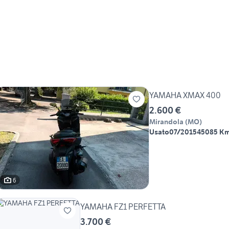
YAMAHA XMAX 400
2.600 €
Mirandola
(
MO
)
Usato
07/2015
45085 K
6
YAMAHA FZ1 PERFETTA
3.700 €