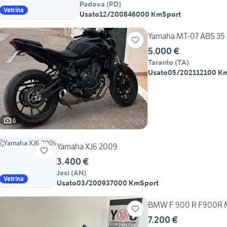
Padova
(
PD
)
Vetrina
Usato
12/2008
46000 Km
Sport
Yamaha MT-07 ABS 35
5.000 €
Taranto
(
TA
)
Usato
05/2021
12100 K
6
Yamaha XJ6 2009
3.400 €
Jesi
(
AN
)
Vetrina
Usato
03/2009
37000 Km
Sport
BMW F 900 R F900R 
7.200 €