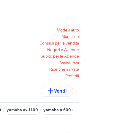
Modelli auto
Magazine
Consigli per la vendita
Negozi e Aziende
Subito per le Aziende
Assistenza
Ricerche salvate
Preferiti
Vendi
0
yamaha vx 1100
yamaha tt 600 e belgarda
adesivi yamaha tt