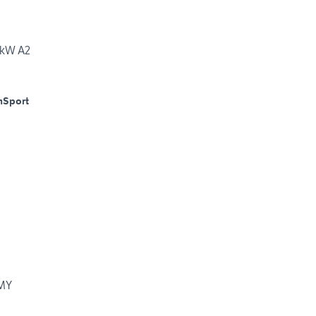
 kW A2
m
Sport
MY