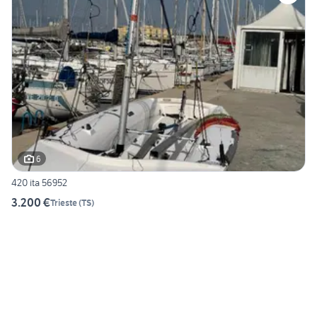
6
420 ita 56952
3.200 €
Trieste
(
TS
)