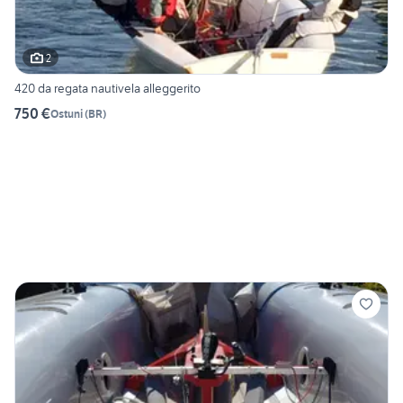
2
420 da regata nautivela alleggerito
750 €
Ostuni
(
BR
)