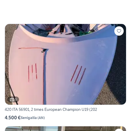
5
420 ITA 56901, 2 times European Champion U19 (202
4.500 €
Senigallia
(
AN
)