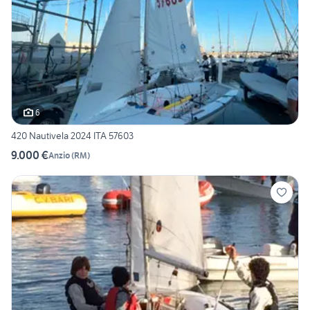
6
420 Nautivela 2024 ITA 57603
9.000 €
Anzio
(
RM
)