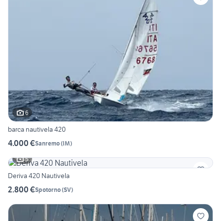
6
barca nautivela 420
4.000 €
Sanremo
(
IM
)
5
Deriva 420 Nautivela
2.800 €
Spotorno
(
SV
)