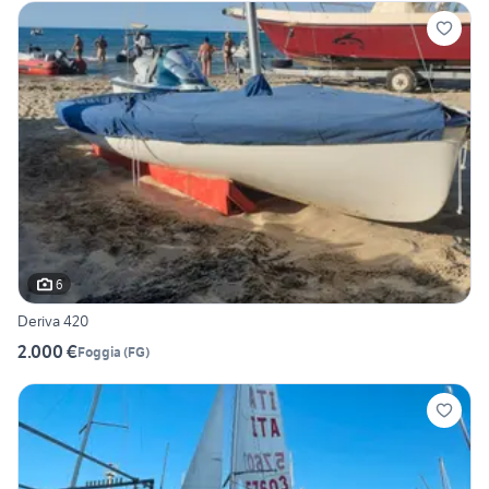
6
Deriva 420
2.000 €
Foggia
(
FG
)