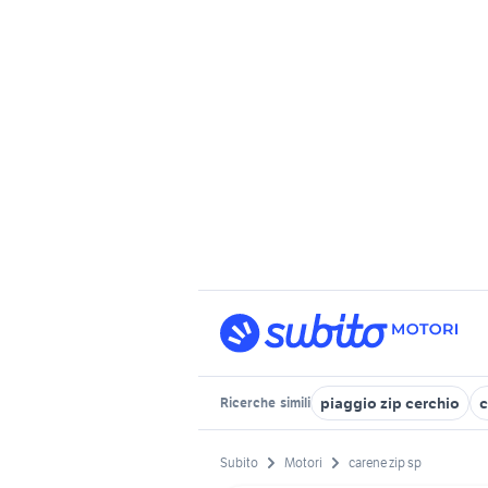
piaggio zip cerchio
c
Ricerche
simili
Subito
Motori
carene zip sp