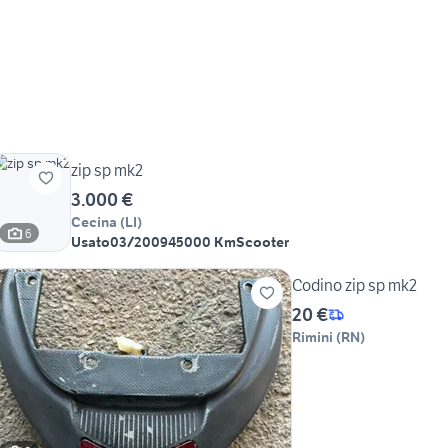
zip sp mk2
3.000 €
Cecina
(
LI
)
6
Usato
03/2009
45000 Km
Scooter
Codino zip sp mk2
20 €
Rimini
(
RN
)