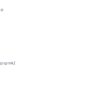
 fr
ip sp mk2