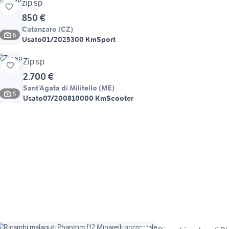
zip sp
850 €
Catanzaro
(
CZ
)
6
Usato
01/2025
300 Km
Sport
Zip sp
2.700 €
Sant'Agata di Militello
(
ME
)
5
Usato
07/2008
10000 Km
Scooter