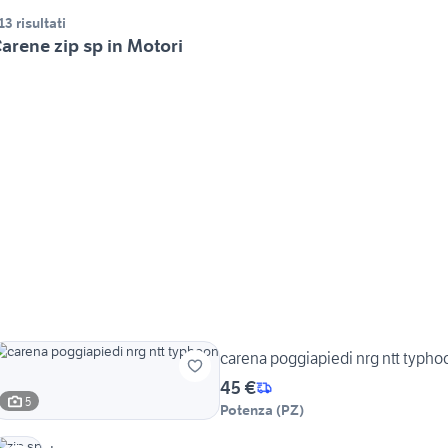
13 risultati
arene zip sp in Motori
carena poggiapiedi nrg ntt typho
45 €
5
Potenza
(
PZ
)