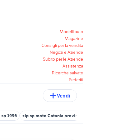
Modelli auto
Magazine
Consigli per la vendita
Negozi e Aziende
Subito per le Aziende
Assistenza
Ricerche salvate
Preferiti
Vendi
p sp 1996
zip sp moto Catania provincia
zip sp moto Palermo pro