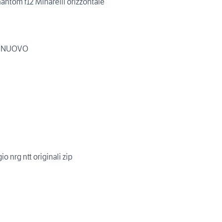
antom f12 Minarelli orizzontale
O NUOVO
o nrg ntt originali zip