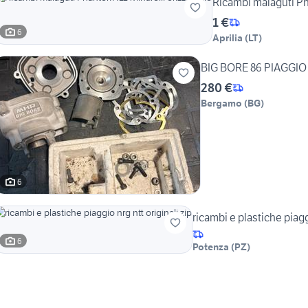
Ricambi malaguti Ph
1 €
6
Aprilia
(
LT
)
BIG BORE 86 PIAGGI
280 €
Bergamo
(
BG
)
6
ricambi e plastiche piaggi
6
Potenza
(
PZ
)