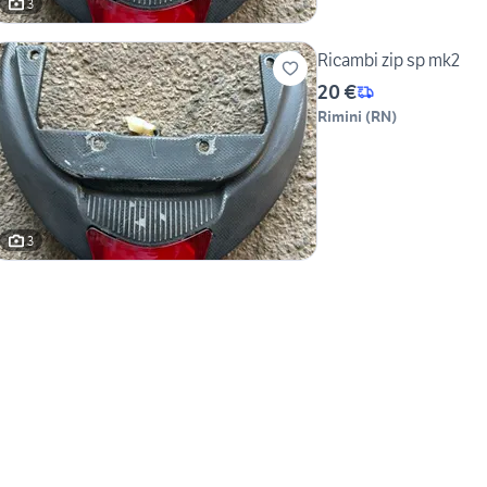
3
Ricambi zip sp mk2
20 €
Rimini
(
RN
)
3