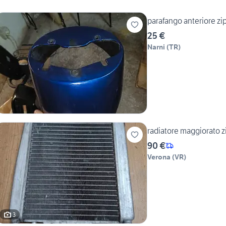
parafango anteriore zip
25 €
Narni
(
TR
)
radiatore maggiorato z
90 €
Verona
(
VR
)
3