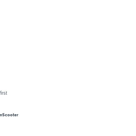
irst
m
Scooter