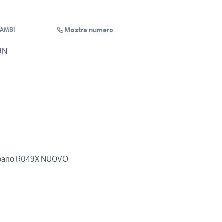
Mostra numero
CAMBI
9N
rbano R049X NUOVO