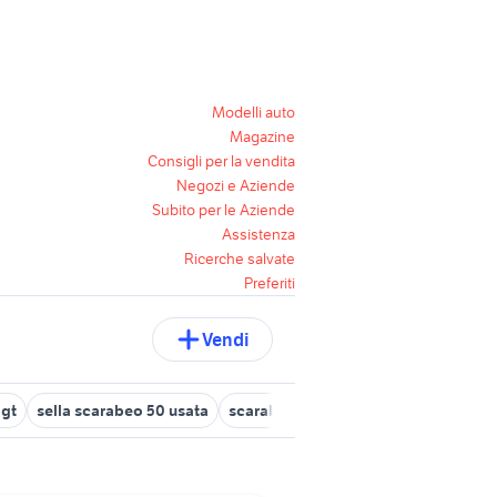
Modelli auto
Magazine
Consigli per la vendita
Negozi e Aziende
Subito per le Aziende
Assistenza
Ricerche salvate
Preferiti
Vendi
 gt
sella scarabeo 50 usata
scarabeo blu
scarabeo 50 moto Fi