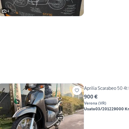
4
Aprilia Scarabeo 50 4t f
900 €
Verona
(
VR
)
Usato
03/2012
29000 K