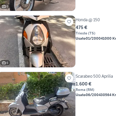
6
Honda @ 150
475 €
Trieste
(
TS
)
Usato
01/2000
41000 K
6
Scarabeo 500 Aprilia
1.600 €
Roma
(
RM
)
Usato
06/2004
30564 K