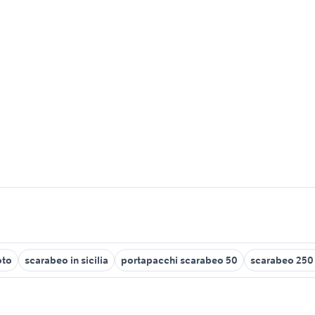
oto
scarabeo in sicilia
portapacchi scarabeo 50
scarabeo 250