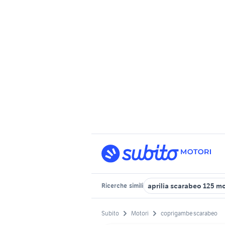
aprilia scarabeo 125 m
Ricerche
simili
Subito
Motori
coprigambe scarabeo