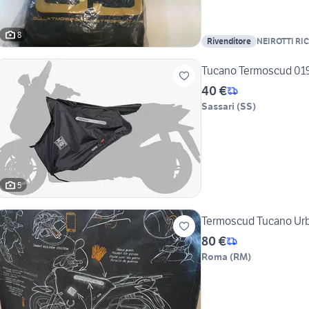
8
Rivenditore
NEIROTTI RI
Tucano Termoscud 01
40 €
Sassari
(
SS
)
5
Termoscud Tucano U
80 €
Roma
(
RM
)