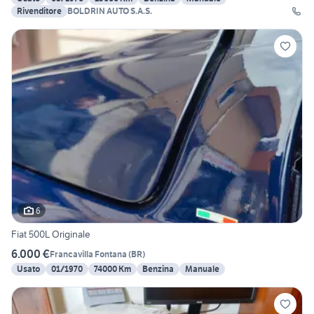
Rivenditore
BOLDRIN AUTO S.A.S.
6
Fiat 500L Originale
6.000 €
Francavilla Fontana
(
BR
)
Usato
01/1970
74000 Km
Benzina
Manuale