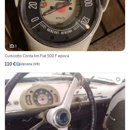
3
Curscotto Conta km Fiat 500 F epoca
110 €
Verona
(
VR
)