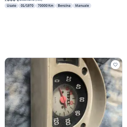
Usato
01/1970
70000 Km
Benzina
Manuale