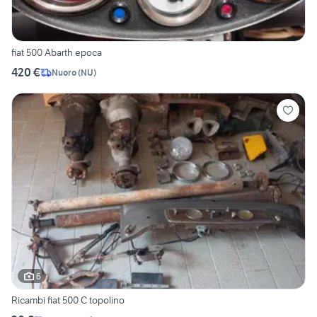
fiat 500 Abarth epoca
420 €
Nuoro
(
NU
)
6
Ricambi fiat 500 C topolino