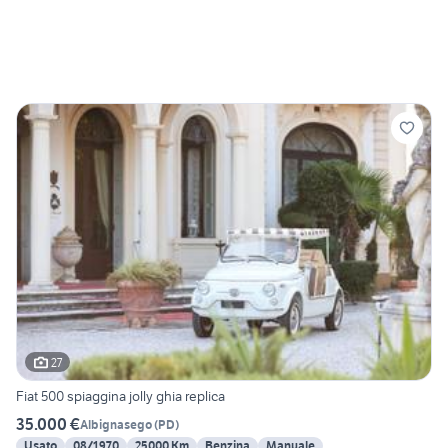
27
Fiat 500 spiaggina jolly ghia replica
35.000 €
Albignasego
(
PD
)
Usato
08/1970
25000 Km
Benzina
Manuale