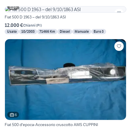
6
Fiat 500 D 1963 – del 9/10/1863 ASI
12.000 €
Chianni
(
PI
)
Usato
10/2003
71466 Km
Diesel
Manuale
Euro 3
6
Fiat 500 d'epoca-Accessorio cruscotto AMS CUPPINI