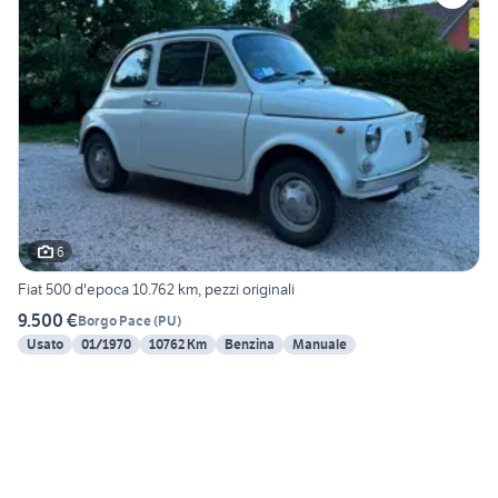
6
Fiat 500 d'epoca 10.762 km, pezzi originali
9.500 €
Borgo Pace
(
PU
)
Usato
01/1970
10762 Km
Benzina
Manuale