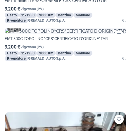
FIAT Topolino TRASFORMABILE*CRS*CERTIFICATO D'OR
9.200 €
Vigevano
(
PV
)
Usato
11/1950
9000 Km
Benzina
Manuale
Rivenditore
GRIMALDI AUTO S.p.A.
20
FIAT 500C TOPOLINO*CRS*CERTIFICATO D'ORIGINE*TAR
9.200 €
Vigevano
(
PV
)
Usato
11/1950
9000 Km
Benzina
Manuale
Rivenditore
GRIMALDI AUTO S.p.A.