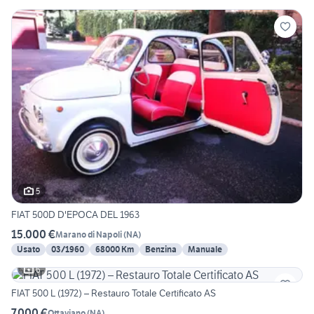
5
FIAT 500D D'EPOCA DEL 1963
15.000 €
Marano di Napoli
(
NA
)
Usato
03/1960
68000 Km
Benzina
Manuale
6
FIAT 500 L (1972) – Restauro Totale Certificato AS
7.000 €
Ottaviano
(
NA
)