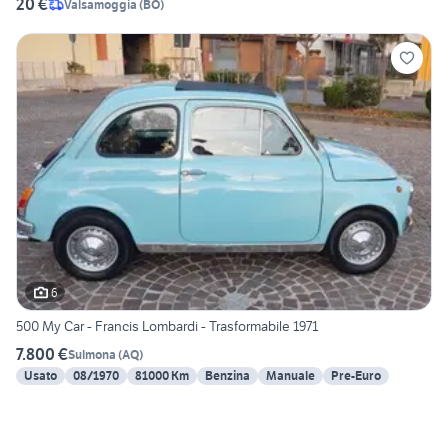
20 €
Valsamoggia
(
BO
)
6
500 My Car - Francis Lombardi - Trasformabile 1971
7.800 €
Sulmona
(
AQ
)
Usato
08/1970
81000 Km
Benzina
Manuale
Pre-Euro