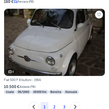
160 €
Ferrara
(
FE
)
6
Fiat 500 F 8 bulloni - 1966
10.500 €
Alviano
(
TR
)
Usato
06/1960
45000 Km
Benzina
Manuale
1
2
3