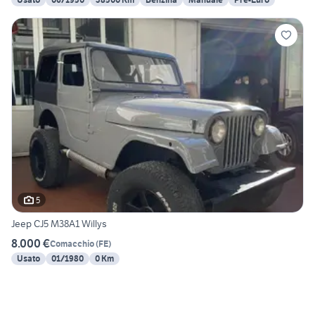
5
Jeep CJ5 M38A1 Willys
8.000 €
Comacchio
(
FE
)
Usato
01/1980
0 Km