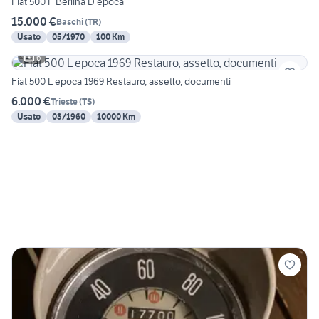
Fiat 500 F Berlina D’epoca
15.000 €
Baschi
(
TR
)
Usato
05/1970
100 Km
6
Fiat 500 L epoca 1969 Restauro, assetto, documenti
6.000 €
Trieste
(
TS
)
Usato
03/1960
10000 Km