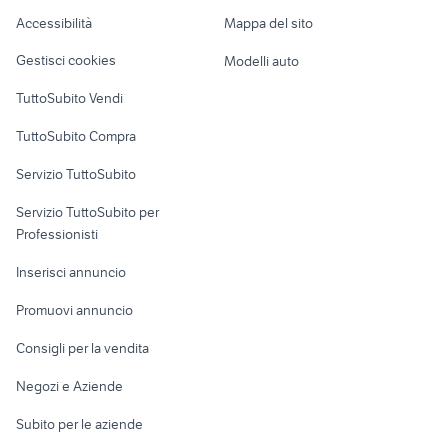
lambretta 150 special
volante audi a3
Caravan e Camper
Accessibilità
Mappa del sito
Loft, mansarde e
Veicoli commerciali
altro
Gestisci cookies
Modelli auto
Case vacanza
TuttoSubito Vendi
Uffici e Locali
TuttoSubito Compra
commerciali
Servizio TuttoSubito
elettronica
per la casa e la
sports e hobby
Servizio TuttoSubito per
persona
Informatica
Animali
Professionisti
Arredamento e
Console e
Accessori per
Casalinghi
Inserisci annuncio
Videogiochi
animali
Elettrodomestici
Promuovi annuncio
Audio/Video
Musica e Film
Giardino e Fai da te
Consigli per la vendita
Fotografia
Libri e Riviste
Abbigliamento e
Negozi e Aziende
Telefonia
Strumenti Musicali
Accessori
Subito per le aziende
Sports
Tutto per i bambini