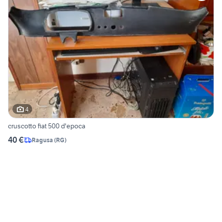
4
cruscotto fiat 500 d'epoca
40 €
Ragusa
(
RG
)