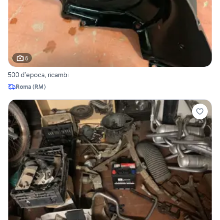
6
500 d’epoca, ricambi
Roma
(
RM
)