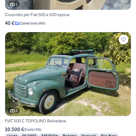
5
Cruscotto per Fiat 500 e 600 epoca
40 €
Camerano
(
AN
)
6
FIAT 500 C TOPOLINO Belvedere
10.500 €
Cuvio
(
VA
)
Usato
06/1950
38500 Km
Benzina
Manuale
Pre-Euro