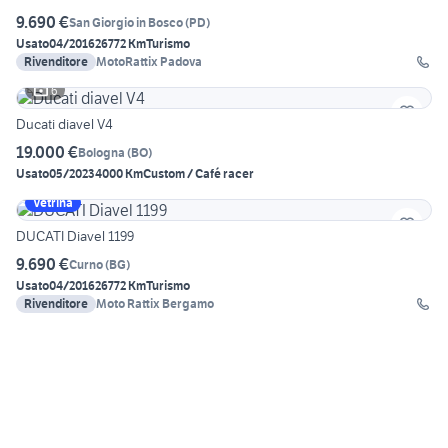
9.690 €
San Giorgio in Bosco
(
PD
)
Usato
04/2016
26772 Km
Turismo
Rivenditore
MotoRattix Padova
6
Ducati diavel V4
19.000 €
Bologna
(
BO
)
Usato
05/2023
4000 Km
Custom / Café racer
Vetrina
DUCATI Diavel 1199
9.690 €
Curno
(
BG
)
Usato
04/2016
26772 Km
Turismo
Rivenditore
Moto Rattix Bergamo