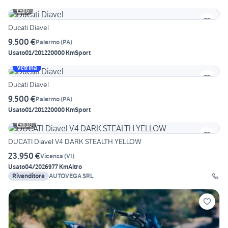
6
Ducati Diavel
9.500 €
Palermo
(
PA
)
Usato
01/2012
20000 Km
Sport
Vetrina
Ducati Diavel
9.500 €
Palermo
(
PA
)
Usato
01/2012
20000 Km
Sport
10
DUCATI Diavel V4 DARK STEALTH YELLOW
23.950 €
Vicenza
(
VI
)
Usato
04/2026
977 Km
Altro
Rivenditore
AUTOVEGA SRL