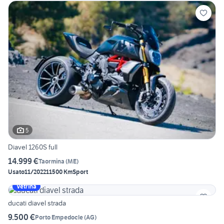
5
Diavel 1260S full
14.999 €
Taormina
(
ME
)
Usato
11/2022
11500 Km
Sport
Vetrina
ducati diavel strada
9.500 €
Porto Empedocle
(
AG
)