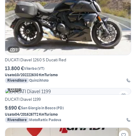
9
DUCATI Diavel 1260 S Ducati Red
13.800 €
Viterbo
(
VT
)
Usato
10/2022
22630 Km
Turismo
Rivenditore
QuinziMoto
13
DUCATI Diavel 1199
9.690 €
San Giorgio in Bosco
(
PD
)
Usato
04/2016
26772 Km
Turismo
Rivenditore
MotoRattix Padova