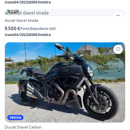
Usato
04/2012
16000 Km
Altro
6
ducati diavel strada
9.500 €
Porto Empedocle
(
AG
)
Usato
04/2012
16000 Km
Altro
Vetrina
Ducati Diavel Carbon