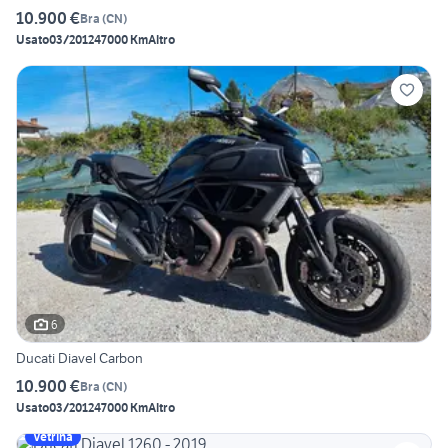
10.900 €
Bra
(
CN
)
Usato
03/2012
47000 Km
Altro
6
Ducati Diavel Carbon
10.900 €
Bra
(
CN
)
Usato
03/2012
47000 Km
Altro
Vetrina