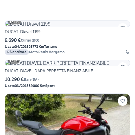
13
DUCATI Diavel 1199
9.690 €
Curno
(
BG
)
Usato
04/2016
26772 Km
Turismo
Rivenditore
Moto Rattix Bergamo
6
DUCATI DIAVEL DARK PERFETTA FINANZIABILE
10.290 €
Bari
(
BA
)
Usato
03/2015
39000 Km
Sport