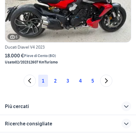
6
Ducati Diavel V4 2023
18.000 €
Pieve di Cento
(
BO
)
Usato
02/2023
12607 Km
Turismo
1
2
3
4
5
Più cercati
Correlati
Richerche simili
Suggerimenti
Ricerche consigliate
ducati 250cc
auto usate mantova
audi a6 berlina
auto usate portici
tm 300 2t