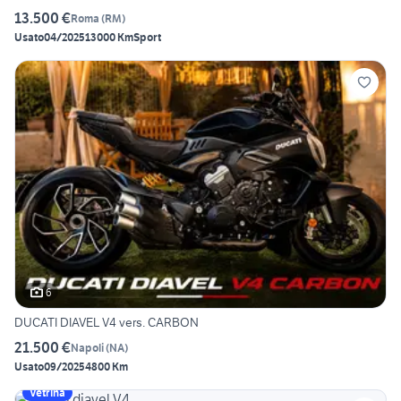
13.500 €
Roma
(
RM
)
Usato
04/2025
13000 Km
Sport
6
DUCATI DIAVEL V4 vers. CARBON
21.500 €
Napoli
(
NA
)
Usato
09/2025
4800 Km
Vetrina