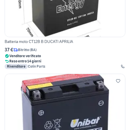
Batteria moto CT12B B DUCATI APRILIA
37 €
Bitritto
(
BA
)
Venditore verificato
Reso entro 14 giorni
Rivenditore
Colin Parts