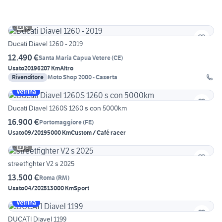
9
Ducati Diavel 1260 - 2019
12.490 €
Santa Maria Capua Vetere
(
CE
)
Usato
2019
6207 Km
Altro
Rivenditore
Moto Shop 2000 - Caserta
Vetrina
Ducati Diavel 1260S 1260 s con 5000km
16.900 €
Portomaggiore
(
FE
)
Usato
09/2019
5000 Km
Custom / Café racer
6
streetfighter V2 s 2025
13.500 €
Roma
(
RM
)
Usato
04/2025
13000 Km
Sport
Vetrina
DUCATI Diavel 1199