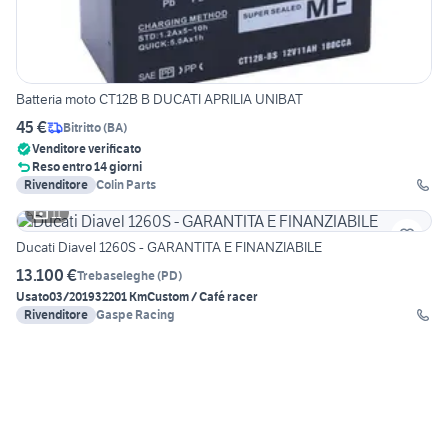
Batteria moto CT12B B DUCATI APRILIA UNIBAT
45 €
Bitritto
(
BA
)
Venditore verificato
Reso entro 14 giorni
Rivenditore
Colin Parts
11
Ducati Diavel 1260S - GARANTITA E FINANZIABILE
13.100 €
Trebaseleghe
(
PD
)
Usato
03/2019
32201 Km
Custom / Café racer
Rivenditore
Gaspe Racing