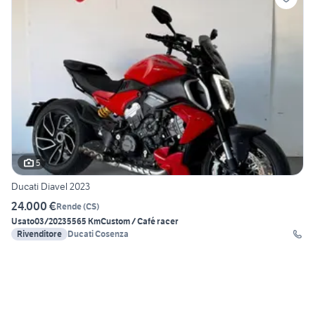
5
Ducati Diavel 2023
24.000 €
Rende
(
CS
)
Usato
03/2023
5565 Km
Custom / Café racer
Rivenditore
Ducati Cosenza