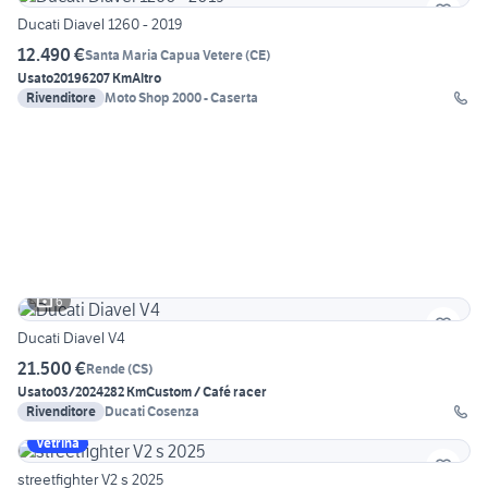
Ducati Diavel 1260 - 2019
12.490 €
Santa Maria Capua Vetere
(
CE
)
Usato
2019
6207 Km
Altro
Rivenditore
Moto Shop 2000 - Caserta
6
Ducati Diavel V4
21.500 €
Rende
(
CS
)
Usato
03/2024
282 Km
Custom / Café racer
Rivenditore
Ducati Cosenza
Vetrina
streetfighter V2 s 2025