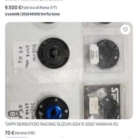
9.500 €
Fabrica di Roma
(
VT
)
Usato
06/2016
49000 Km
Turismo
8
TAPPI SERBATOIO RACING SUZUKI GSX R 1000 YAMAHA R1
70 €
Verona
(
VR
)