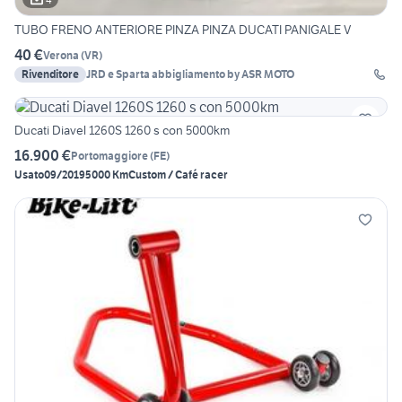
TUBO FRENO ANTERIORE PINZA PINZA DUCATI PANIGALE V
40 €
Verona
(
VR
)
Rivenditore
JRD e Sparta abbigliamento by ASR MOTO
Ducati Diavel 1260S 1260 s con 5000km
16.900 €
Portomaggiore
(
FE
)
Usato
09/2019
5000 Km
Custom / Café racer