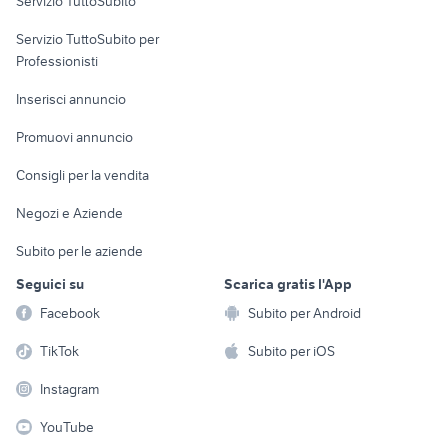
Servizio TuttoSubito
elettronica
per la casa e la
sports e hobby
Servizio TuttoSubito per
persona
Informatica
Animali
Professionisti
Arredamento e
Console e
Accessori per
Casalinghi
Inserisci annuncio
Videogiochi
animali
Elettrodomestici
Promuovi annuncio
Audio/Video
Musica e Film
Giardino e Fai da te
Consigli per la vendita
Fotografia
Libri e Riviste
Abbigliamento e
Negozi e Aziende
Telefonia
Strumenti Musicali
Accessori
Subito per le aziende
Sports
Tutto per i bambini
Seguici su
Scarica gratis l'App
Biciclette
Facebook
Subito per Android
Collezionismo
TikTok
Subito per iOS
Instagram
YouTube