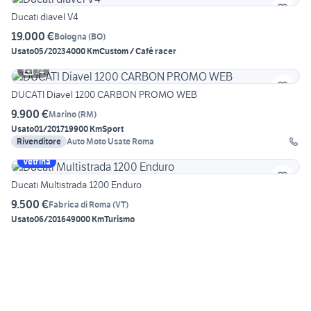
Ducati diavel V4
19.000 €
Bologna
(
BO
)
Usato
05/2023
4000 Km
Custom / Café racer
24
DUCATI Diavel 1200 CARBON PROMO WEB
9.900 €
Marino
(
RM
)
Usato
01/2017
19900 Km
Sport
Rivenditore
Auto Moto Usate Roma
Vetrina
Ducati Multistrada 1200 Enduro
9.500 €
Fabrica di Roma
(
VT
)
Usato
06/2016
49000 Km
Turismo