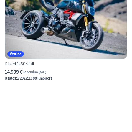
Vetrina
Diavel 1260S full
14.999 €
Taormina
(
ME
)
Usato
11/2022
11500 Km
Sport