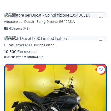
4
Attuatore per Ducati - Spingi frizione 19540031A
95 €
Lissone
(
MB
)
6
Ducati Diavel 1200 Limited Edition .
10.500 €
Cesena
(
FC
)
Usato
08/2013
21500 Km
Altro