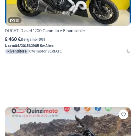
10
DUCATI Diavel 1200 Garantita e Finanziabile
9.460 €
Bergamo
(
BG
)
Usato
04/2015
32905 Km
Altro
Rivenditore
CMTmotor SERIATE