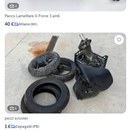
4
Pacco Lamelllare V-Force 3 am6
40 €
Milano
(
MI
)
6
pezzi scooter
1 €
Cepagatti
(
PE
)