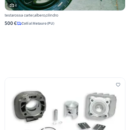
4
testarossa carter,albero,cilindro
500 €
Colli al Metauro
(
PU
)