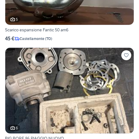
5
Scarico espansione Fantic 50 am6
45 €
Castellamonte
(
TO
)
6
BIG BORE 86 PIAGGIO NUOVO