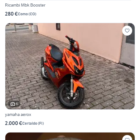
Ricambi Mbk Booster
280 €
Como
(
CO
)
6
yamaha aerox
2.000 €
Certaldo
(
FI
)