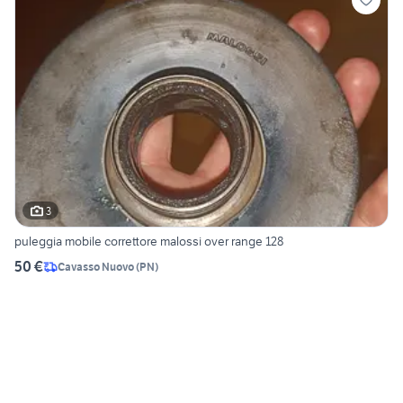
3
puleggia mobile correttore malossi over range 128
50 €
Cavasso Nuovo
(
PN
)