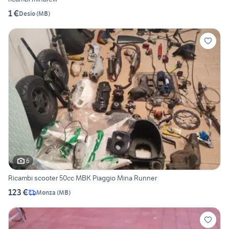
1 €
Desio
(
MB
)
6
Ricambi scooter 50cc MBK Piaggio Mina Runner
123 €
Monza
(
MB
)