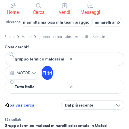
Home
Cerca
Vendi
Messaggi
marmitta malossi mhr team piaggio
minarelli am5
g
Ricerche
Subito
Motori
gruppo termico malossi minarelli orizzontale
Cosa cerchi?
Filtri
MOTORI
Salva ricerca
Dal più recente
92 risultati
Gruppo termico malossi minarelli orizzontale in Motori