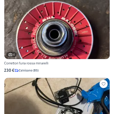
4
Correttori furia rossa minarelli
230 €
Calvisano
(
BS
)