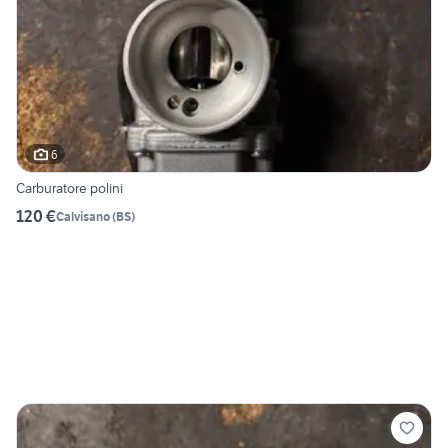
6
Carburatore polini
120 €
Calvisano
(
BS
)