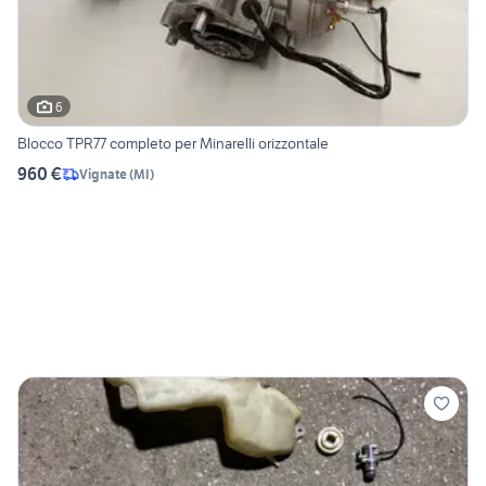
6
Blocco TPR77 completo per Minarelli orizzontale
960 €
Vignate
(
MI
)