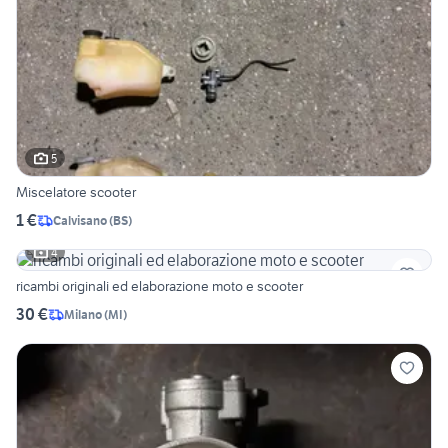
5
Miscelatore scooter
1 €
Calvisano
(
BS
)
4
ricambi originali ed elaborazione moto e scooter
30 €
Milano
(
MI
)