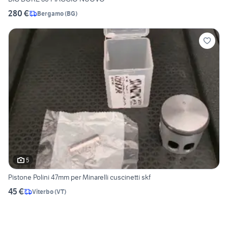
280 €
Bergamo
(
BG
)
5
Pistone Polini 47mm per Minarelli cuscinetti skf
45 €
Viterbo
(
VT
)