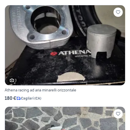
3
Athena racing ad aria minarelli orizzontale
180 €
Cagliari
(
CA
)