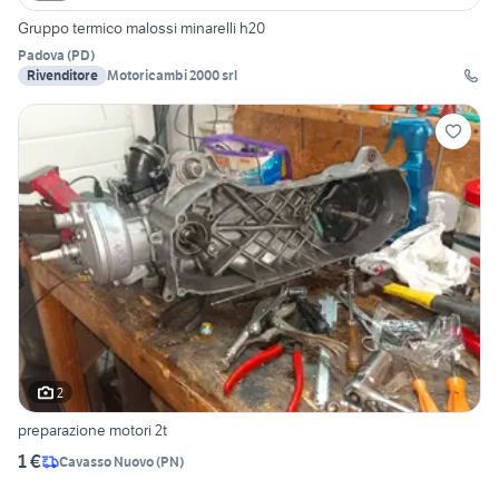
Gruppo termico malossi minarelli h20
Padova
(
PD
)
Rivenditore
Motoricambi 2000 srl
2
preparazione motori 2t
1 €
Cavasso Nuovo
(
PN
)