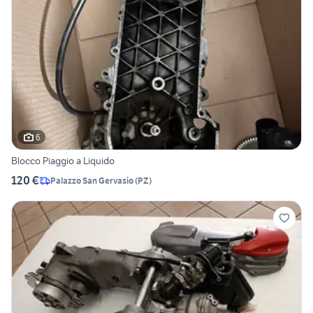
6
Blocco Piaggio a Liquido
120 €
Palazzo San Gervasio
(
PZ
)