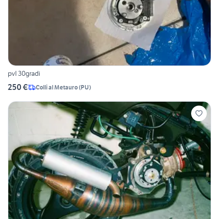
pvl 30gradi
250 €
Colli al Metauro
(
PU
)