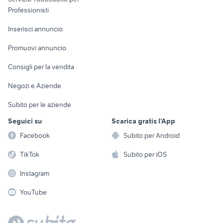
Informatica
Animali
Professionisti
Arredamento e
Console e
Accessori per
Casalinghi
Inserisci annuncio
Videogiochi
animali
Elettrodomestici
Promuovi annuncio
Audio/Video
Musica e Film
Giardino e Fai da te
Consigli per la vendita
Fotografia
Libri e Riviste
Abbigliamento e
Negozi e Aziende
Telefonia
Strumenti Musicali
Accessori
Subito per le aziende
Sports
Tutto per i bambini
Seguici su
Scarica gratis l'App
Biciclette
Facebook
Subito per Android
Collezionismo
TikTok
Subito per iOS
Instagram
YouTube