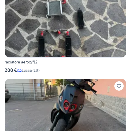
radiatore aerox/f12
200 €
Lucca
(
LU
)