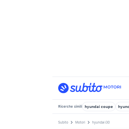
hyundai coupe
hyund
Ricerche
simili
Subito
Motori
hyundai i30