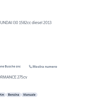
UNDAI I30 1582cc diesel 2013
Mostra numero
one Busche snc
ORMANCE 275cv
 Km
Benzina
Manuale