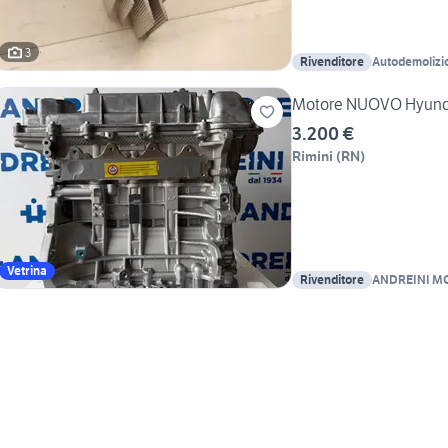
3
Rivenditore
Autodemolizi
Motore NUOVO Hyundai
3.200 €
Rimini
(
RN
)
Vetrina
Rivenditore
ANDREINI MOT