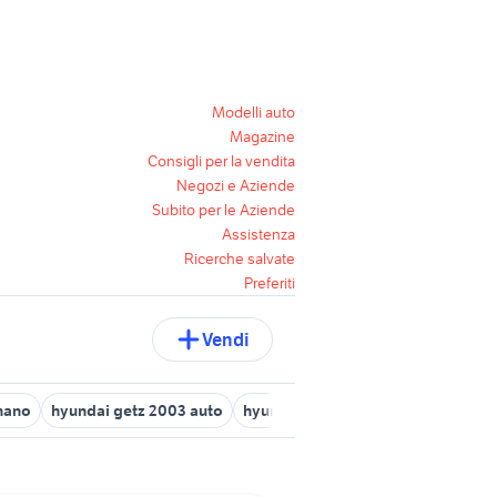
Modelli auto
Magazine
Consigli per la vendita
Negozi e Aziende
Subito per le Aziende
Assistenza
Ricerche salvate
Preferiti
Vendi
nano
hyundai getz 2003 auto
hyundai ix20 Emilia Romagna
nu