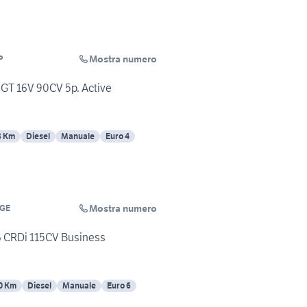
Mostra numero
P
VGT 16V 90CV 5p. Active
8 Km
Diesel
Manuale
Euro 4
Mostra numero
GE
6 CRDi 115CV Business
0 Km
Diesel
Manuale
Euro 6