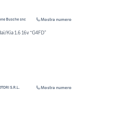
Mostra numero
one Busche snc
/Kia 1.6 16v “G4FD”
Mostra numero
ORI S.R.L.