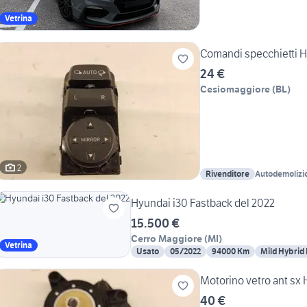
Vetrina
Comandi specchietti 
24 €
Cesiomaggiore
(
BL
)
2
Rivenditore
Autodemolizi
Hyundai i30 Fastback del 2022
15.500 €
Cerro Maggiore
(
MI
)
Vetrina
Usato
05/2022
94000 Km
Mild Hybrid
Motorino vetro ant sx
40 €