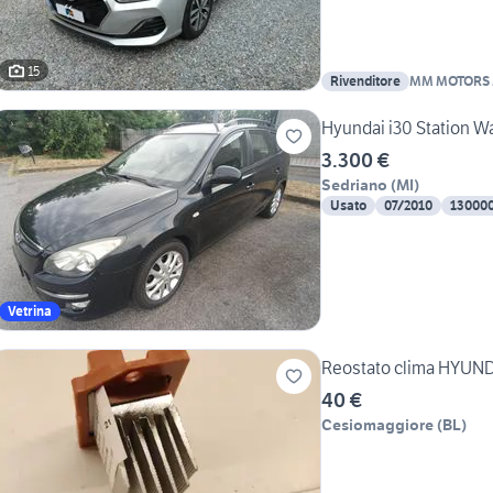
15
Rivenditore
MM MOTORS 
Hyundai i30 Station 
3.300 €
Sedriano
(
MI
)
Usato
07/2010
13000
Vetrina
Reostato clima HYUND
40 €
Cesiomaggiore
(
BL
)