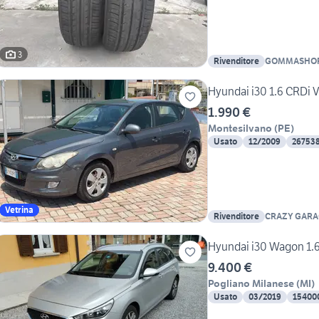
3
Rivenditore
GOMMASHO
Hyundai i30 1.6 CRDi 
1.990 €
Montesilvano
(
PE
)
Usato
12/2009
26753
Vetrina
Rivenditore
CRAZY GARA
Hyundai i30 Wagon 1.
9.400 €
Pogliano Milanese
(
MI
)
Usato
03/2019
15400