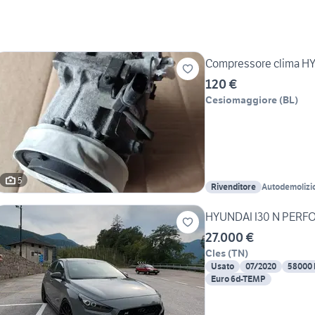
Compressore clima HY
120 €
Cesiomaggiore
(
BL
)
5
Rivenditore
Autodemolizi
HYUNDAI I30 N PERF
27.000 €
Cles
(
TN
)
Usato
07/2020
58000
Euro 6d-TEMP