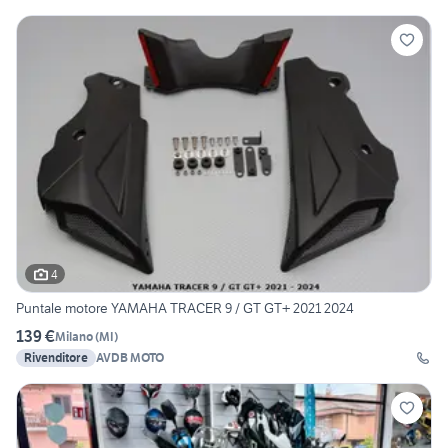
4
Puntale motore YAMAHA TRACER 9 / GT GT+ 2021 2024
139 €
Milano
(
MI
)
Rivenditore
AVDB MOTO