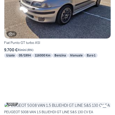
6
Fiat Punto GT turbo ASI
9.700 €
Rimini
(
RN
)
Usato
05/1994
116000 Km
Benzina
Manuale
Euro 1
16
PEUGEOT 5008 VAN 1.5 BLUEHDI GT LINE S&S 130 CV EA