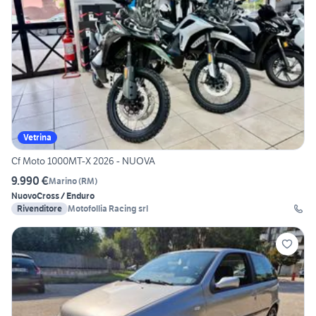
Vetrina
Cf Moto 1000MT-X 2026 - NUOVA
9.990 €
Marino
(
RM
)
Nuovo
Cross / Enduro
Rivenditore
Motofollia Racing srl