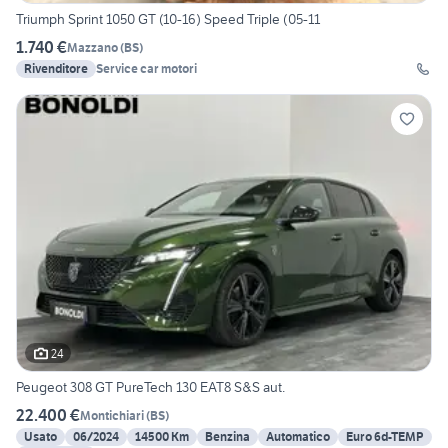
Triumph Sprint 1050 GT (10-16) Speed Triple (05-11
1.740 €
Mazzano
(
BS
)
Rivenditore
Service car motori
24
Peugeot 308 GT PureTech 130 EAT8 S&S aut.
22.400 €
Montichiari
(
BS
)
Usato
06/2024
14500 Km
Benzina
Automatico
Euro 6d-TEMP