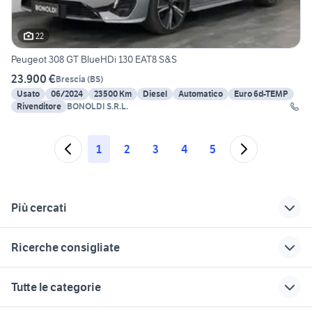
22
Peugeot 308 GT BlueHDi 130 EAT8 S&S
23.900 €
Brescia
(
BS
)
Usato
06/2024
23500 Km
Diesel
Automatico
Euro 6d-TEMP
Rivenditore
BONOLDI S.R.L.
1
2
3
4
5
Più cercati
Correlati
Richerche simili
Suggerimenti
Ricerche consigliate
motore supertigre
alfa 90
motorino si
125 in trentino-alto adige
mercedes gle coupe auto
fiat punto usata
golf 7 1.6 tdi 110cv
yamaha tracer 7 gt
Tutte le categorie
bologna
piaggio ape 50
moto usate trapani e
peugeot 3008 2020
antonio carraro
marmitta vespa 300
provincia