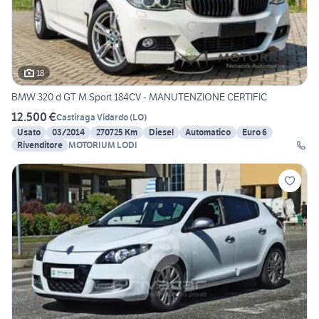
18
BMW 320 d GT M Sport 184CV - MANUTENZIONE CERTIFIC
12.500 €
Castiraga Vidardo
(
LO
)
Usato
03/2014
270725 Km
Diesel
Automatico
Euro 6
Rivenditore
MOTORIUM LODI