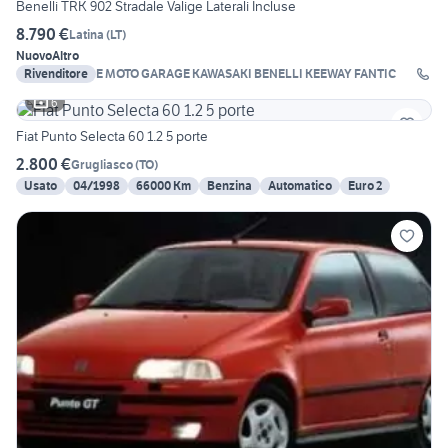
Benelli TRK 902 Stradale Valige Laterali Incluse
8.790 €
Latina
(
LT
)
Nuovo
Altro
Rivenditore
E MOTO GARAGE KAWASAKI BENELLI KEEWAY FANTIC
6
Fiat Punto Selecta 60 1.2 5 porte
2.800 €
Grugliasco
(
TO
)
Usato
04/1998
66000 Km
Benzina
Automatico
Euro 2