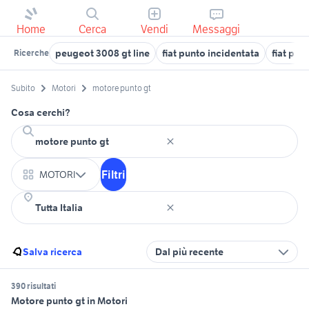
Home
Cerca
Vendi
Messaggi
peugeot 3008 gt line
fiat punto incidentata
fiat pun
Ricerche
Subito
Motori
motore punto gt
Cosa cerchi?
Filtri
MOTORI
Salva ricerca
Dal più recente
390 risultati
Motore punto gt in Motori