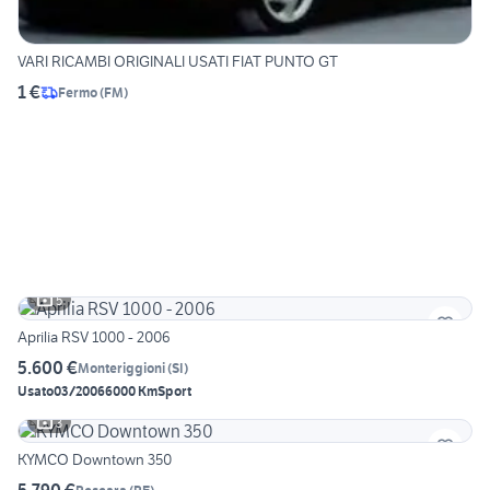
VARI RICAMBI ORIGINALI USATI FIAT PUNTO GT
1 €
Fermo
(
FM
)
5
Aprilia RSV 1000 - 2006
5.600 €
Monteriggioni
(
SI
)
Usato
03/2006
6000 Km
Sport
3
KYMCO Downtown 350