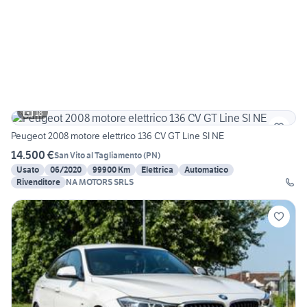
18
Peugeot 2008 motore elettrico 136 CV GT Line SI NE
14.500 €
San Vito al Tagliamento
(
PN
)
Usato
06/2020
99900 Km
Elettrica
Automatico
Rivenditore
NA MOTORS SRLS