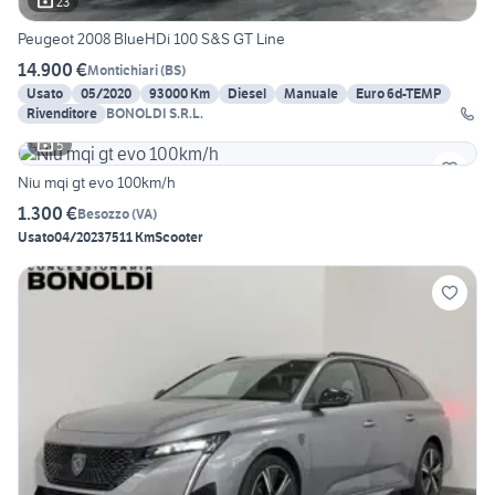
23
Peugeot 2008 BlueHDi 100 S&S GT Line
14.900 €
Montichiari
(
BS
)
Usato
05/2020
93000 Km
Diesel
Manuale
Euro 6d-TEMP
Rivenditore
BONOLDI S.R.L.
5
Niu mqi gt evo 100km/h
1.300 €
Besozzo
(
VA
)
Usato
04/2023
7511 Km
Scooter