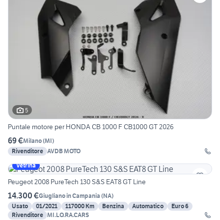
5
Puntale motore per HONDA CB 1000 F CB1000 GT 2026
69 €
Milano
(
MI
)
Rivenditore
AVDB MOTO
Vetrina
Peugeot 2008 PureTech 130 S&S EAT8 GT Line
14.300 €
Giugliano in Campania
(
NA
)
Usato
01/2021
117000 Km
Benzina
Automatico
Euro 6
Rivenditore
MI.LO.RA.CARS