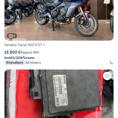
8
Yamaha Tracer 900 9 GT +
16.900 €
Ragusa
(
RG
)
Km0
02/2026
Turismo
Rivenditore
AD Motors