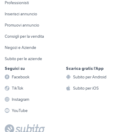
Informatica
Animali
Professionisti
Arredamento e
Console e
Accessori per
Casalinghi
Inserisci annuncio
Videogiochi
animali
Elettrodomestici
Promuovi annuncio
Audio/Video
Musica e Film
Giardino e Fai da te
Consigli per la vendita
Fotografia
Libri e Riviste
Abbigliamento e
Negozi e Aziende
Telefonia
Strumenti Musicali
Accessori
Subito per le aziende
Sports
Tutto per i bambini
Seguici su
Scarica gratis l'App
Biciclette
Facebook
Subito per Android
Collezionismo
TikTok
Subito per iOS
Instagram
YouTube