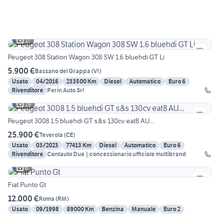
17
Peugeot 308 Station Wagon 308 SW 1.6 bluehdi GT Li
5.900 €
Bassano del Grappa
(
VI
)
Usato
04/2016
233500 Km
Diesel
Automatico
Euro 6
Rivenditore
Perin Auto Srl
29
Peugeot 3008 1.5 bluehdi GT s&s 130cv eat8 AU...
25.900 €
Teverola
(
CE
)
Usato
03/2023
77413 Km
Diesel
Automatico
Euro 6
Rivenditore
Contauto Due | concessionario ufficiale multibrand
6
Fiat Punto Gt
12.000 €
Roma
(
RM
)
Usato
09/1998
89000 Km
Benzina
Manuale
Euro 2