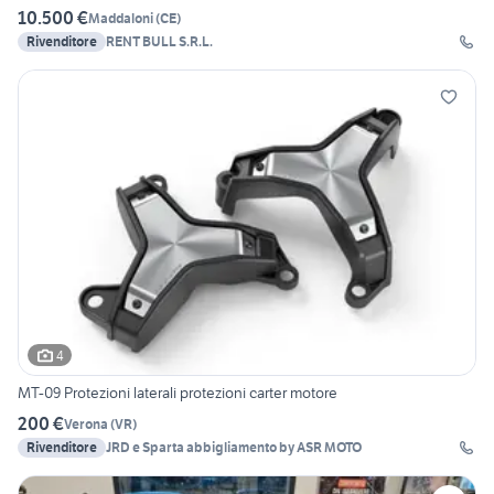
10.500 €
Maddaloni
(
CE
)
Rivenditore
RENT BULL S.R.L.
4
MT-09 Protezioni laterali protezioni carter motore
200 €
Verona
(
VR
)
Rivenditore
JRD e Sparta abbigliamento by ASR MOTO