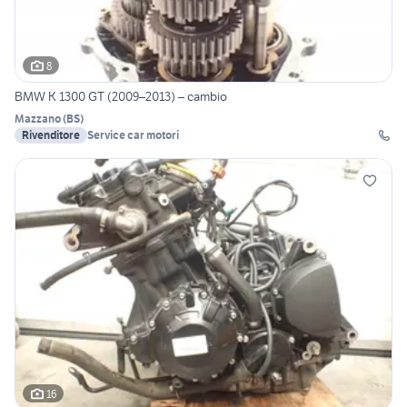
8
BMW K 1300 GT (2009–2013) – cambio
Mazzano
(
BS
)
Rivenditore
Service car motori
16