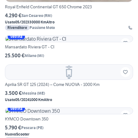
Royal Enfield Continental GT 650 Chrome 2023
4.290 €
San Cesareo
(
RM
)
Usato
05/2023
30000 Km
Altro
Rivenditore
Passione Moto
Vetrina
Mansardato Riviera GT - CI
25.500 €
Milano
(
MI
)
Aprilia SR GT 125 (2024) – Come NUOVA - 1000 Km
3.500 €
Messina
(
ME
)
Usato
05/2024
1000 Km
Altro
Vetrina
KYMCO Downtown 350
5.790 €
Pescara
(
PE
)
Nuovo
Scooter