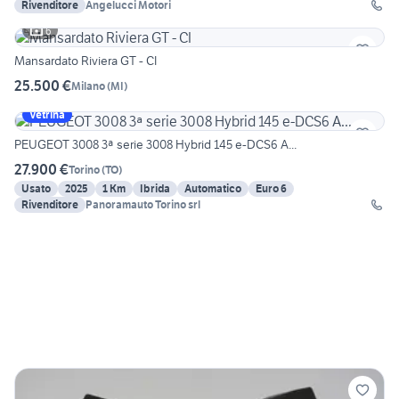
Rivenditore
Angelucci Motori
6
Mansardato Riviera GT - CI
25.500 €
Milano
(
MI
)
Vetrina
PEUGEOT 3008 3ª serie 3008 Hybrid 145 e-DCS6 A...
27.900 €
Torino
(
TO
)
Usato
2025
1 Km
Ibrida
Automatico
Euro 6
Rivenditore
Panoramauto Torino srl