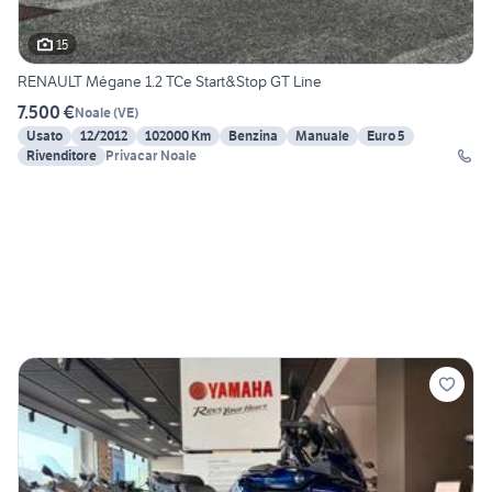
15
RENAULT Mégane 1.2 TCe Start&Stop GT Line
7.500 €
Noale
(
VE
)
Usato
12/2012
102000 Km
Benzina
Manuale
Euro 5
Rivenditore
Privacar Noale