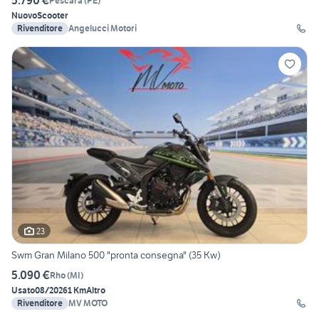
5.790 €
Pescara
(
PE
)
Nuovo
Scooter
Rivenditore
Angelucci Motori
23
Swm Gran Milano 500 "pronta consegna" (35 Kw)
5.090 €
Rho
(
MI
)
Usato
08/2026
1 Km
Altro
Rivenditore
MV MOTO