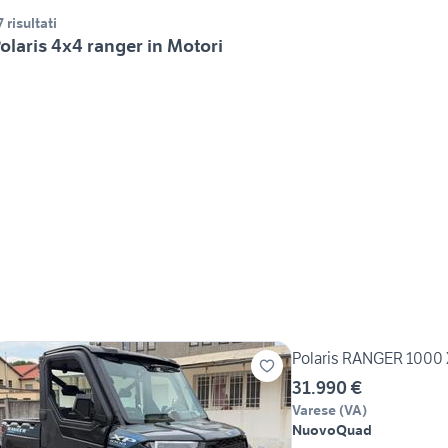
7 risultati
olaris 4x4 ranger in Motori
Polaris RANGER 1000
31.990 €
Varese
(
VA
)
Nuovo
Quad