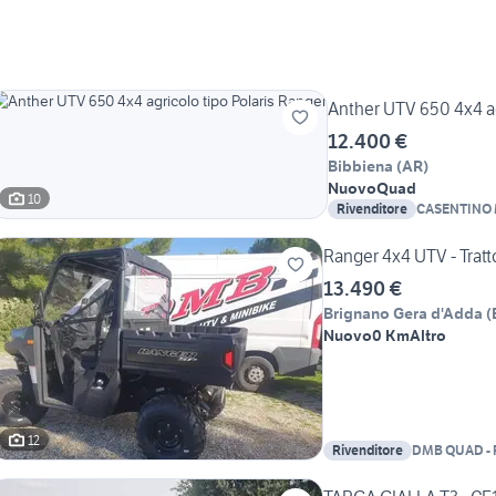
Anther UTV 650 4x4 ag
12.400 €
Bibbiena
(
AR
)
Nuovo
Quad
10
Rivenditore
CASENTINO
AGRICOLE
Ranger 4x4 UTV - Trat
13.490 €
Brignano Gera d'Adda
(
Nuovo
0 Km
Altro
12
Rivenditore
DMB QUAD - Po
Cfmoto - Goe