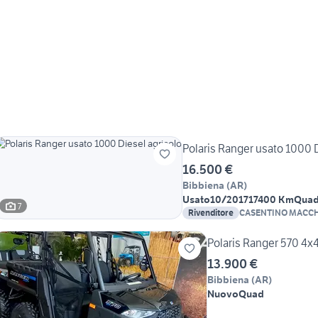
Polaris Ranger usato 1000 D
16.500 €
Bibbiena
(
AR
)
Usato
10/2017
17400 Km
Qua
7
Rivenditore
CASENTINO MACCH
Polaris Ranger 570 4x4
13.900 €
Bibbiena
(
AR
)
Nuovo
Quad