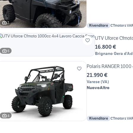
7
Rivenditore
CTmotors VA
UTV Uforce Cfmoto
16.800 €
6
Brignano Gera d'A
Polaris RANGER 1000 
21.990 €
Varese
(
VA
)
Nuovo
Altro
4
Rivenditore
CTmotors VA