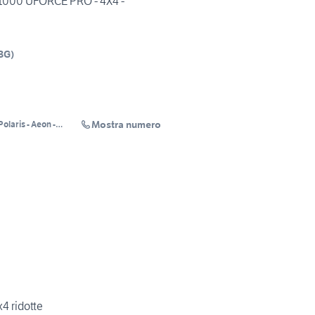
1000 UFORCE PRO - 4X4 -
BG
)
Mostra numero
laris - Aeon -
s
4 ridotte