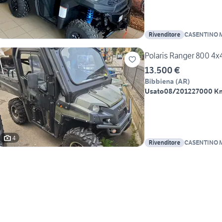
Rivenditore
CASENTINO 
AGRICOLE
Polaris Ranger 800 4x
13.500 €
Bibbiena
(
AR
)
Usato
08/2012
27000 K
4
Rivenditore
CASENTINO 
AGRICOLE