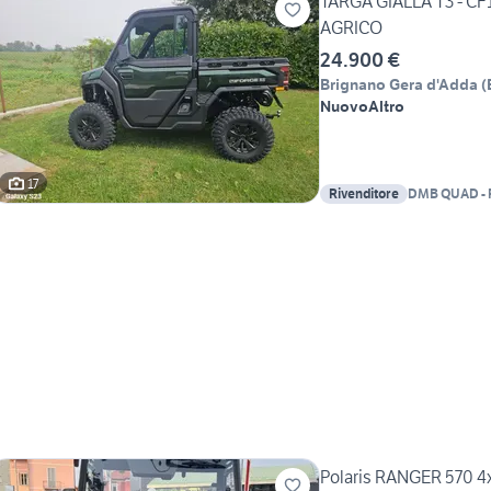
TARGA GIALLA T3 - CF
AGRICO
24.900 €
Brignano Gera d'Adda
(
Nuovo
Altro
17
Rivenditore
DMB QUAD - Po
Cfmoto - Goe
Polaris RANGER 570 4x