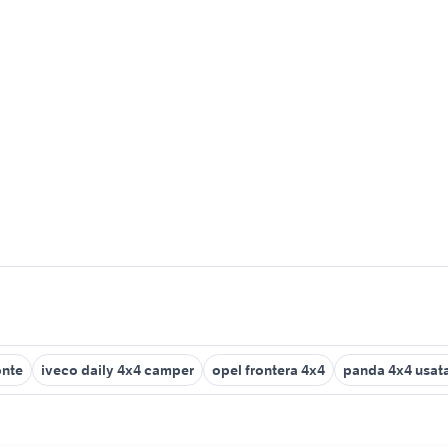
onte
iveco daily 4x4 camper
opel frontera 4x4
panda 4x4 usata