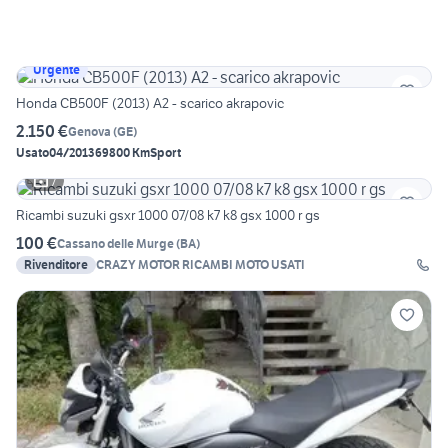
Urgente
Honda CB500F (2013) A2 - scarico akrapovic
2.150 €
Genova
(
GE
)
Usato
04/2013
69800 Km
Sport
7
Ricambi suzuki gsxr 1000 07/08 k7 k8 gsx 1000 r gs
100 €
Cassano delle Murge
(
BA
)
Rivenditore
CRAZY MOTOR RICAMBI MOTO USATI