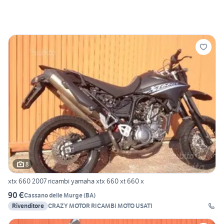
8
xtx 660 2007 ricambi yamaha xtx 660 xt 660 x
90 €
Cassano delle Murge
(
BA
)
Rivenditore
CRAZY MOTOR RICAMBI MOTO USATI