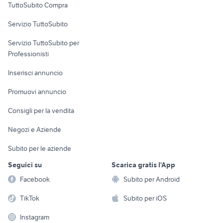
TuttoSubito Compra
commerciali
Servizio TuttoSubito
elettronica
per la casa e la
sports e hobby
Servizio TuttoSubito per
persona
Informatica
Animali
Professionisti
Arredamento e
Console e
Accessori per
Casalinghi
Inserisci annuncio
Videogiochi
animali
Elettrodomestici
Promuovi annuncio
Audio/Video
Musica e Film
Giardino e Fai da te
Consigli per la vendita
Fotografia
Libri e Riviste
Abbigliamento e
Negozi e Aziende
Telefonia
Strumenti Musicali
Accessori
Subito per le aziende
Sports
Tutto per i bambini
Seguici su
Scarica gratis l'App
Biciclette
Facebook
Subito per Android
Collezionismo
TikTok
Subito per iOS
Instagram