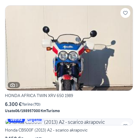
3
HONDA AFRICA TWIN XRV 650 1989
6.300 €
Torino
(
TO
)
Usato
06/1989
57000 Km
Turismo
Vetrina
Urgente
Honda CB500F (2013) A2 - scarico akrapovic