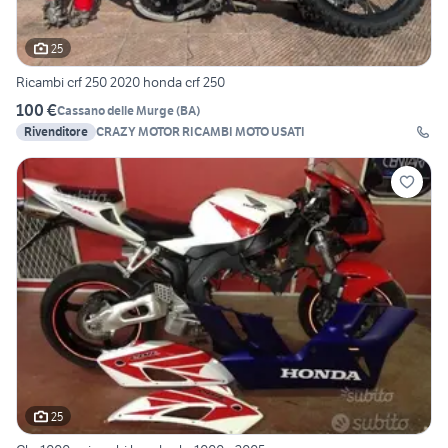
25
Ricambi crf 250 2020 honda crf 250
100 €
Cassano delle Murge
(
BA
)
Rivenditore
CRAZY MOTOR RICAMBI MOTO USATI
25