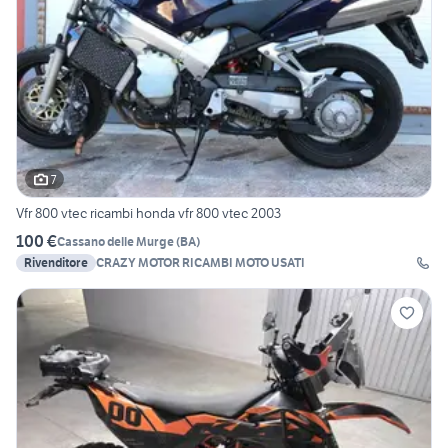
7
Vfr 800 vtec ricambi honda vfr 800 vtec 2003
100 €
Cassano delle Murge
(
BA
)
Rivenditore
CRAZY MOTOR RICAMBI MOTO USATI