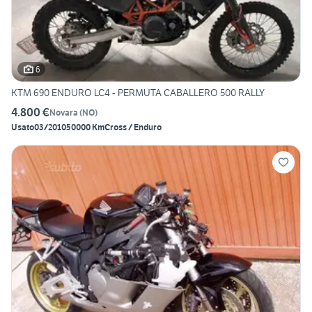
6
KTM 690 ENDURO LC4 - PERMUTA CABALLERO 500 RALLY
4.800 €
Novara
(
NO
)
Usato
03/2010
50000 Km
Cross / Enduro