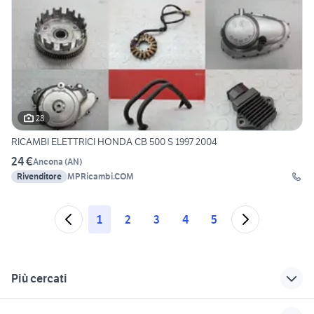
28
RICAMBI ELETTRICI HONDA CB 500 S 1997 2004
24 €
Ancona
(
AN
)
Rivenditore
MPRicambi.COM
1
2
3
4
5
Più cercati
Correlati
Richerche simili
Suggerimenti