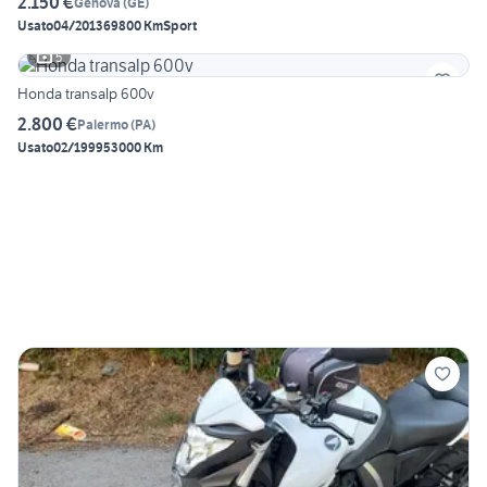
2.150 €
Genova
(
GE
)
Usato
04/2013
69800 Km
Sport
5
Honda transalp 600v
2.800 €
Palermo
(
PA
)
Usato
02/1999
53000 Km