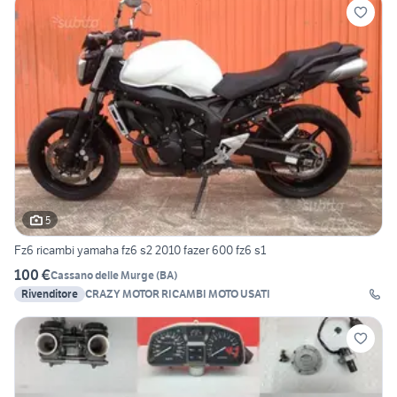
5
Fz6 ricambi yamaha fz6 s2 2010 fazer 600 fz6 s1
100 €
Cassano delle Murge
(
BA
)
Rivenditore
CRAZY MOTOR RICAMBI MOTO USATI