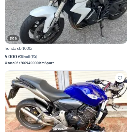
5
honda cb 1000r
5.000 €
Rivoli
(
TO
)
Usato
05/2009
40000 Km
Sport