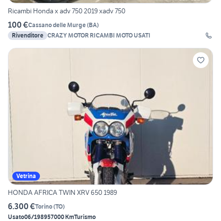
Ricambi Honda x adv 750 2019 xadv 750
100 €
Cassano delle Murge
(
BA
)
Rivenditore
CRAZY MOTOR RICAMBI MOTO USATI
Vetrina
HONDA AFRICA TWIN XRV 650 1989
6.300 €
Torino
(
TO
)
Usato
06/1989
57000 Km
Turismo