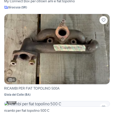
My Connect Box per citroen ami e fiat topolino
Siracusa
(
SR
)
6
RICAMBI PER FIAT TOPOLINO 500A
Gioia del Colle
(
BA
)
4
ricambi per fiat topolino 500 C