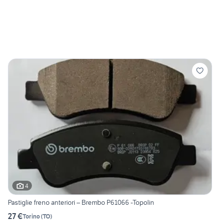
4
Pastiglie freno anteriori – Brembo P61066 -Topolin
27 €
Torino
(
TO
)