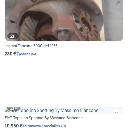
3
ricambi Topolino 500C del 1956
280 €
Sarno
(
SA
)
14
FIAT Topolino Sporting By Massimo Biancone
10.950 €
Terranuova Bracciolini
(
AR
)