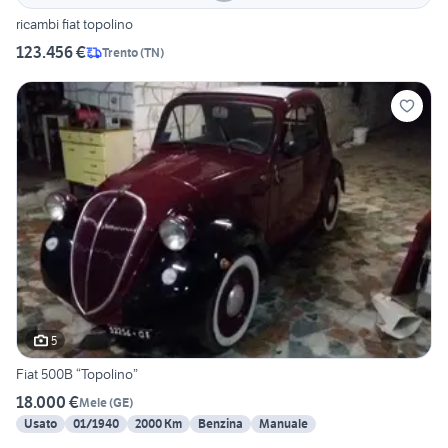
ricambi fiat topolino
123.456 €
Trento
(
TN
)
5
Fiat 500B “Topolino”
18.000 €
Mele
(
GE
)
Usato
01/1940
2000 Km
Benzina
Manuale