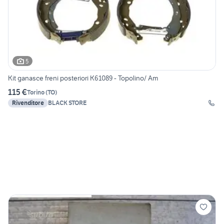
5
Kit ganasce freni posteriori K61089 - Topolino/ Am
115 €
Torino
(
TO
)
Rivenditore
BLACK STORE