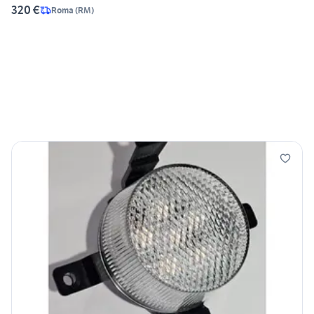
320 €
Roma
(
RM
)