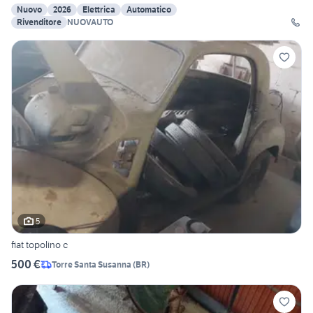
Nuovo
2026
Elettrica
Automatico
Rivenditore
NUOVAUTO
5
fiat topolino c
500 €
Torre Santa Susanna
(
BR
)