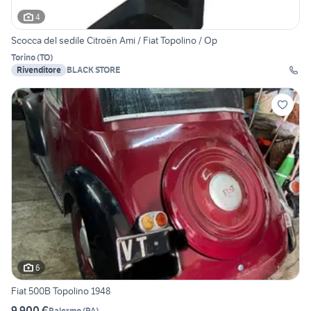
4
Scocca del sedile Citroën Ami / Fiat Topolino / Op
Torino
(
TO
)
Rivenditore
BLACK STORE
6
Fiat 500B Topolino 1948
9.900 €
Palermo
(
PA
)