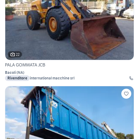
22
PALA GOMMATA JCB
Bacoli
(
NA
)
Rivenditore
international macchine srl