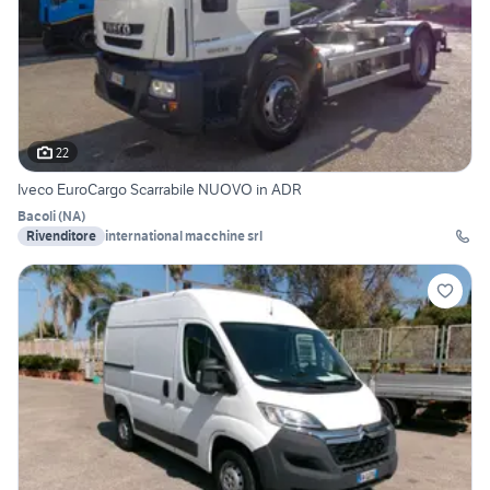
22
Iveco EuroCargo Scarrabile NUOVO in ADR
Bacoli
(
NA
)
Rivenditore
international macchine srl