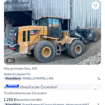
3
Pala gommata Sany 405
Motta di Livenza
(
TV
)
Rivenditore
TONELLO FRATELLI SRL
Vetrina
Trivella Idraulica per Escavatori
1.250 €
Sasso Marconi
(
BO
)
Rivenditore
Grent Rampe di Carico Alluminio, Attrezzature MMT