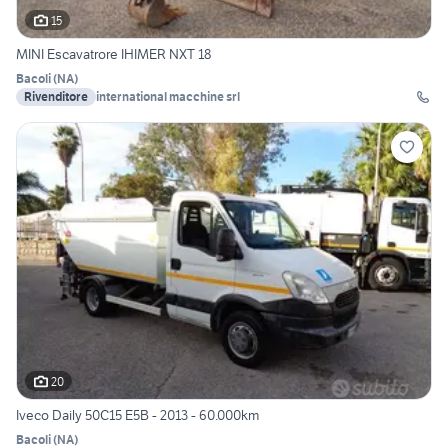
15
MINI Escavatrore IHIMER NXT 18
Bacoli
(
NA
)
Rivenditore
international macchine srl
20
Iveco Daily 50C15 E5B - 2013 - 60.000km
Bacoli
(
NA
)