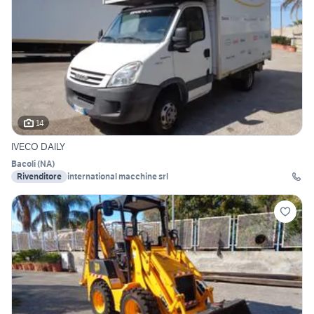
14
IVECO DAILY
Bacoli
(
NA
)
Rivenditore
international macchine srl