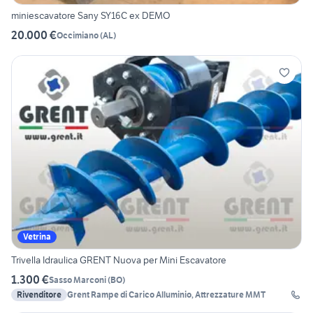
miniescavatore Sany SY16C ex DEMO
20.000 €
Occimiano
(
AL
)
Vetrina
Trivella Idraulica GRENT Nuova per Mini Escavatore
1.300 €
Sasso Marconi
(
BO
)
Rivenditore
Grent Rampe di Carico Alluminio, Attrezzature MMT