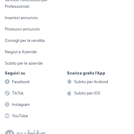
Informatica
Animali
Professionisti
Arredamento e
Console e
Accessori per
Casalinghi
Inserisci annuncio
Videogiochi
animali
Elettrodomestici
Promuovi annuncio
Audio/Video
Musica e Film
Giardino e Fai da te
Consigli per la vendita
Fotografia
Libri e Riviste
Abbigliamento e
Negozi e Aziende
Telefonia
Strumenti Musicali
Accessori
Subito per le aziende
Sports
Tutto per i bambini
Seguici su
Scarica gratis l'App
Biciclette
Facebook
Subito per Android
Collezionismo
TikTok
Subito per iOS
Instagram
YouTube