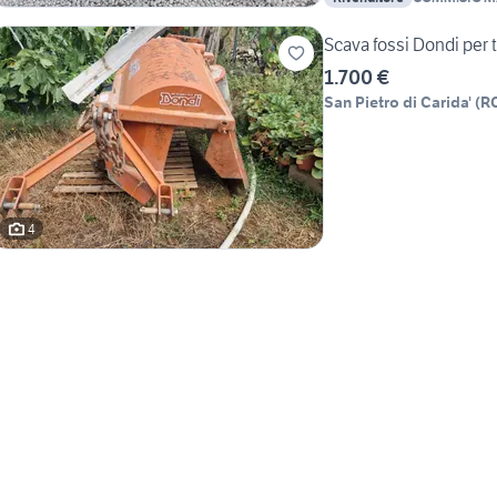
AGRICOLE SP
SPADONI M
Scava fossi Dondi per t
1.700 €
San Pietro di Carida'
(
R
4