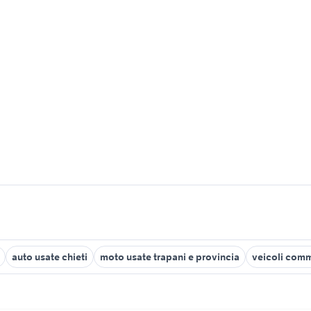
auto usate chieti
moto usate trapani e provincia
veicoli comme