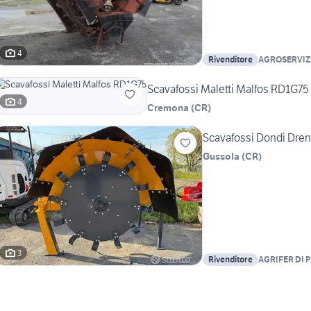
4
Rivenditore
AGROSERVIZ
Scavafossi Maletti Malfos RD1G75
4
Cremona
(
CR
)
Scavafossi Dondi Dre
Gussola
(
CR
)
3
Rivenditore
AGRIFER DI P
S.R.L.