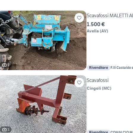
Scavafossi MALETTI A
1.500 €
Avella
(
AV
)
9
Rivenditore
F.lli Castaldo s
Scavafossi
Cingoli
(
MC
)
3
Rivenditore
COMM.CIO M