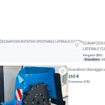
SCAVAFOSSI 
LATERALE C
Vergato
(
BO
)
Rivenditore
AG
Scavafossi drenaggio v
150 €
Cremona
(
CR
)