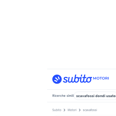
scavafossi dondi usato
Ricerche
simili
Subito
Motori
scavafossi