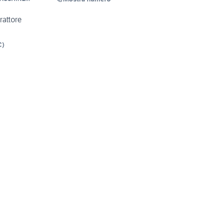
ADONI O.DI
rattore
C
)