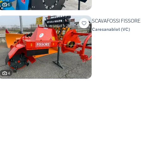
6
SCAVAFOSSI FISSORE
Caresanablot
(
VC
)
4