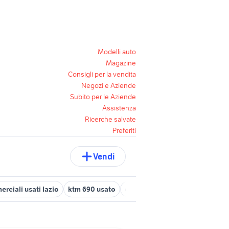
Modelli auto
Magazine
Consigli per la vendita
Negozi e Aziende
Subito per le Aziende
Assistenza
Ricerche salvate
Preferiti
Vendi
rciali usati lazio
ktm 690 usato
ducati multistrada usata
aut